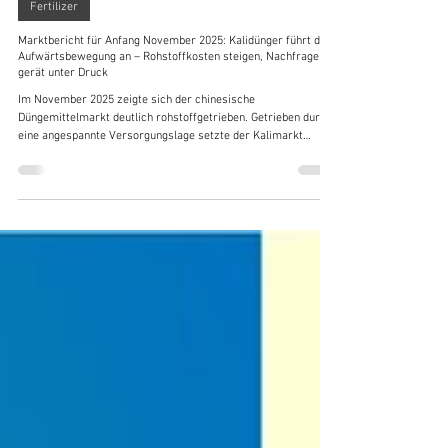
Fernando Chen
17. Nov. 2025
4 Min. Lesezeit
Fertilizer
Marktbericht für Anfang November 2025: Kalidünger führt die
Aufwärtsbewegung an – Rohstoffkosten steigen, Nachfrage
gerät unter Druck
Im November 2025 zeigte sich der chinesische
Düngemittelmarkt deutlich rohstoffgetrieben. Getrieben durch
eine angespannte Versorgungslage setzte der Kalimarkt
seinen Aufwärtstrend fort und bildete ein „hohes Preisniveau
im Norden, niedriger im Süden“ aus. Gleichzeitig führten stark
anziehende Preise für Schwefel, Schwefelsäure und weitere
Rohstoffe zu einem deutlichen Anstieg der Produktionskosten
für Phosphat- und Mehrnährstoffdünger, was eine Anhebung
der Branchenrichtprei