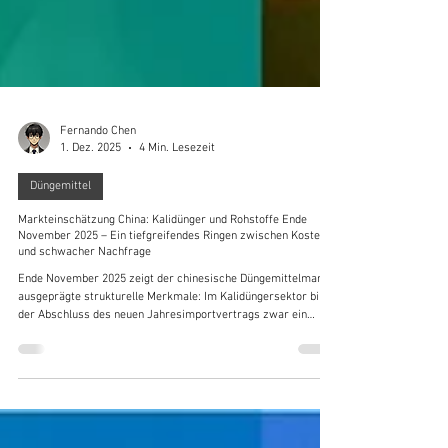
Fernando Chen
1. Dez. 2025
4 Min. Lesezeit
Düngemittel
Markteinschätzung China: Kalidünger und Rohstoffe Ende
November 2025 – Ein tiefgreifendes Ringen zwischen Kosten
und schwacher Nachfrage
Ende November 2025 zeigt der chinesische Düngemittelmarkt
ausgeprägte strukturelle Merkmale: Im Kalidüngersektor bildet
der Abschluss des neuen Jahresimportvertrags zwar ein
klares Kostenniveau, doch die schwache Nachfrage im
nachgelagerten Markt blockiert Transaktionen und hält den
Markt insgesamt in einem schwach-stabilen Patt.
Demgegenüber verzeichnen upstream-Rohstoffe wie
Phosphatgestein, Schwefel und Schwefelsäure aufgrund eines