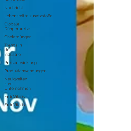
Nachricht
Lebensmittelzusatzstoffe
Globale
Düngerpreise
Chelatdünger
Trends in
der
Industrie
Preisentwicklung
Produktanwendungen
Neuigkeiten
zum
Unternehmen
ErdeVitalis
ErdeVitalis