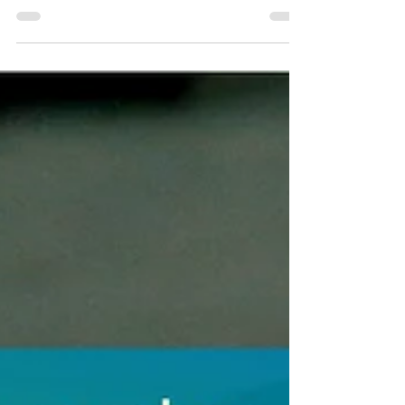
Preisanstieg führt zur Aussetzung von Exportangeboten In den
letzten Wochen erlebten die Preise für industrielles
Monoammoniumphosphat...