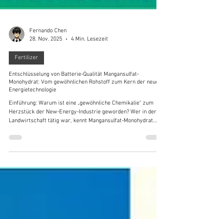
Fernando Chen
28. Nov. 2025
4 Min. Lesezeit
Fertilizer
Entschlüsselung von Batterie-Qualität Mangan­sulfat-
Monohydrat: Vom gewöhnlichen Rohstoff zum Kern der neuen
Energietechnologie
Einführung: Warum ist eine „gewöhnliche Chemikalie“ zum
Herzstück der New-Energy-Industrie geworden? Wer in der
Landwirtschaft tätig war, kennt Mangan­sulfat-Monohydrat
meist gut – es dient als Spurenelementdünger und unterstützt
das Pflanzenwachstum. Doch während heute Elektrofahrzeuge
über die Straßen rollen und Energiespeicherstationen
Stromnetze stabilisieren, hat sich dieser traditionelle
chemische Rohstoff still in die zentrale Versorgungskette der
neuen Energiewirtscha