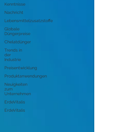
Kenntnisse
Nachricht
Lebensmittelzusatzstoffe
Globale
Düngerpreise
Chelatdünger
Trends in
der
Industrie
Preisentwicklung
Produktanwendungen
Neuigkeiten
zum
Unternehmen
ErdeVitalis
ErdeVitalis