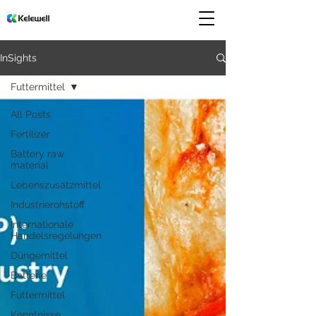
InSights
Futtermittel
All Posts
Fertilizer
Battery raw
material
Lebenszusatzmittel
Industrierohstoff
Internationale
Handelsregelungen
Düngemittel
Batterie
Futtermittel
Kenntnisse