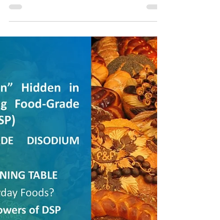
Fernando Chen
18. Juli 2025
9 Min. Lesezeit
Futtermittel
Vom zarten Dosenfleisch bis zur industriellen Sauberkeit:
Enthüllt – der „Meister der Alkalikontrolle“ Trinatriumphosphat
(TSP)
Haben Sie sich jemals gefragt, warum das Fleisch in
Konserven so zart und saftig bleibt? Warum Molkerei-Anlagen
über lange Zeit hinweg...