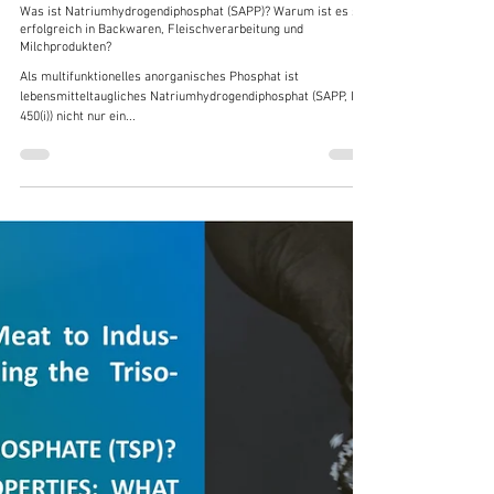
Fernando Chen
25. Juli 2025
8 Min. Lesezeit
Kenntnisse
Was ist Natriumhydrogendiphosphat (SAPP)? Warum ist es so
erfolgreich in Backwaren, Fleischverarbeitung und
Milchprodukten?
Als multifunktionelles anorganisches Phosphat ist
lebensmitteltaugliches Natriumhydrogendiphosphat (SAPP, INS
450(i)) nicht nur ein...