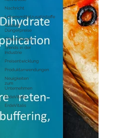
Nachricht
Lebensmittelzusatzstoffe
Globale
Düngerpreise
Chelatdünger
Trends in der
Industrie
Preisentwicklung
Produktanwendungen
Neuigkeiten
zum
Unternehmen
ErdeVitalis
ErdeVitalis