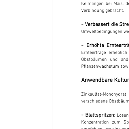
Keimlingen bei Mais, de
Verbindung gebracht.
- 
Verbessert die Stre
Umweltbedingungen wie 
- 
Erhöhte Ernteerträ
Ernteerträge erheblic
Obstbäumen und ande
Pflanzenwachstum sowie
Anwendbare Kultu
Zinksulfat-Monohydra
verschiedene Obstbäu
- 
Blattspritzen:
 Lösen
Konzentration zum Sp