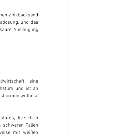
chen Zinkbacksand 
atlösung, und das 
saure Auslaugung 
wirtschaft eine 
chstum und ist an 
mshormonsynthese 
tums, die sich in 
 schweren Fällen 
weise mit weißen 