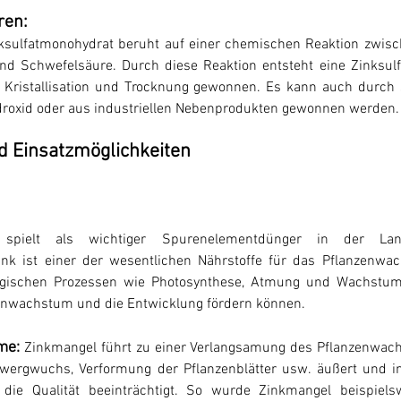
ren:
nksulfatmonohydrat beruht auf einer chemischen Reaktion zwis
und Schwefelsäure. Durch diese Reaktion entsteht eine Zinksulf
 Kristallisation und Trocknung gewonnen. Es kann auch durch 
ydroxid oder aus industriellen Nebenprodukten gewonnen werden.
 Einsatzmöglichkeiten
t spielt als wichtiger Spurenelementdünger in der Land
ink ist einer der wesentlichen Nährstoffe für das Pflanzenwa
ogischen Prozessen wie Photosynthese, Atmung und Wachstu
nzenwachstum und die Entwicklung fördern können.
me:
Zinkmangel führt zu einer Verlangsamung des Pflanzenwachs
wergwuchs, Verformung der Pflanzenblätter usw. äußert und in
die Qualität beeinträchtigt. So wurde Zinkmangel beispiels