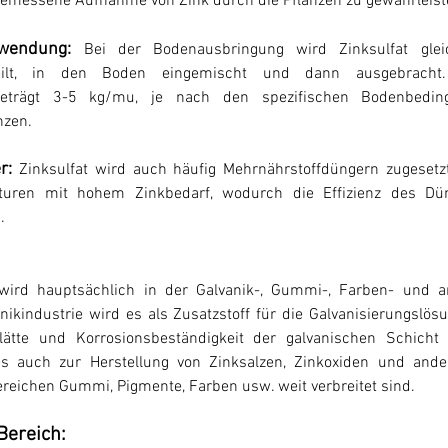
emessene Aufnahme von Zink durch die Pflanzen zu gewährleist
wendung:
 Bei der Bodenausbringung wird Zinksulfat glei
teilt, in den Boden eingemischt und dann ausgebracht. 
eträgt 3-5 kg/mu, je nach den spezifischen Bodenbedin
nzen.
r:
Zinksulfat wird auch häufig Mehrnährstoffdüngern zugesetzt
turen mit hohem Zinkbedarf, wodurch die Effizienz des Düng
.
 wird hauptsächlich in der Galvanik-, Gummi-, Farben- und an
nikindustrie wird es als Zusatzstoff für die Galvanisierungslösu
Glätte und Korrosionsbeständigkeit der galvanischen Schicht 
s auch zur Herstellung von Zinksalzen, Zinkoxiden und ande
ereichen Gummi, Pigmente, Farben usw. weit verbreitet sind.
Bereich: