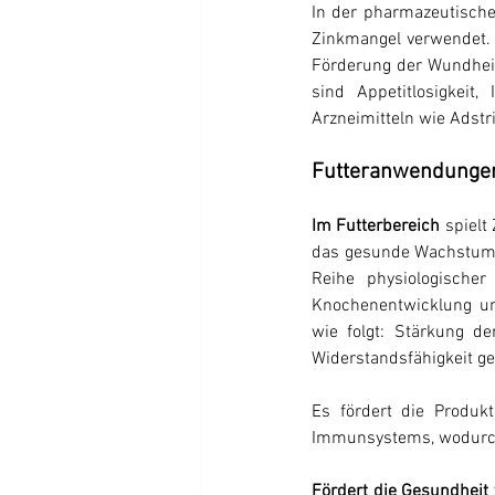
In der pharmazeutische
Zinkmangel verwendet. 
Förderung der Wundheil
sind Appetitlosigkei
Arzneimitteln wie Adstr
Futteranwendunge
Im Futterbereich
 spielt
das gesunde Wachstum vo
Reihe physiologischer
Knochenentwicklung un
wie folgt: Stärkung de
Widerstandsfähigkeit ge
Es fördert die Produk
Immunsystems, wodurch 
Fördert die Gesundheit