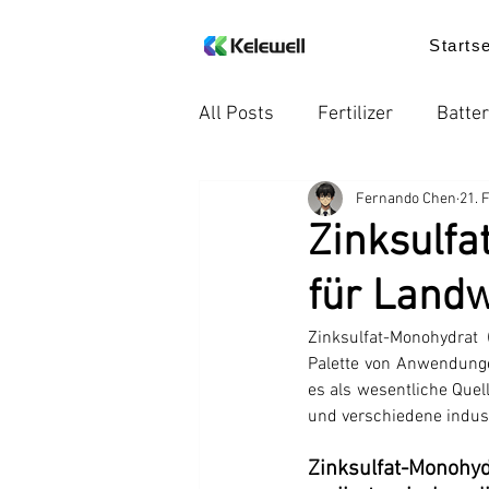
Startse
All Posts
Fertilizer
Batter
Fernando Chen
21. 
Internationale Handelsregel
Zinksulfa
für Landw
Nachricht
Lebensmittelz
Zinksulfat-Monohydrat 
Palette von Anwendungen
Trends in der Industrie
P
es als wesentliche Quell
und verschiedene indust
ErdeVitalis
ErdeVitalis
Zinksulfat-Monohydr