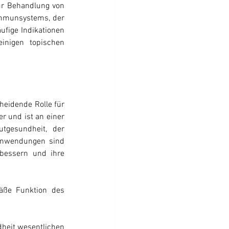
ur Behandlung von 
Immunsystems, der 
ige Indikationen 
nigen topischen 
heidende Rolle für 
 und ist an einer 
tgesundheit, der 
Anwendungen sind 
bessern und ihre 
äße Funktion des 
heit wesentlichen 