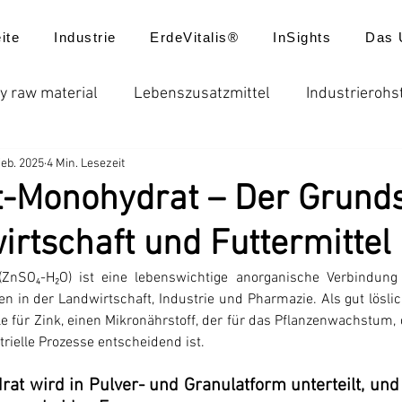
ite
Industrie
ErdeVitalis®
InSights
Das 
y raw material
Lebenszusatzmittel
Industrierohs
Feb. 2025
4 Min. Lesezeit
ungen
Düngemittel
Batterie
Futtermittel
t-Monohydrat – Der Grunds
irtschaft und Futtermittel
usatzstoffe
Globale Düngerpreise
Chelatdünger
(ZnSO₄-H₂O) ist eine lebenswichtige anorganische Verbindung 
 in der Landwirtschaft, Industrie und Pharmazie. Als gut löslich
reisentwicklung
Produktanwendungen
Neuigkei
e für Zink, einen Mikronährstoff, der für das Pflanzenwachstum, 
rielle Prozesse entscheidend ist.
at wird in Pulver- und Granulatform unterteilt, und 