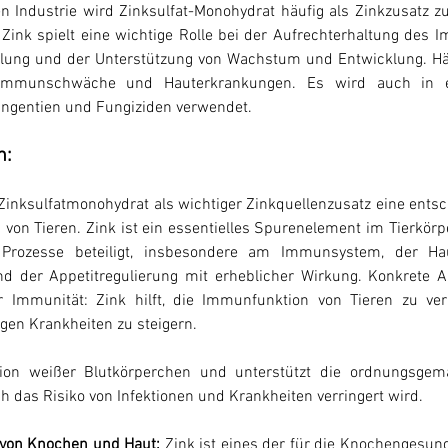
n Industrie wird Zinksulfat-Monohydrat häufig als Zinkzusatz z
Zink spielt eine wichtige Rolle bei der Aufrechterhaltung des 
ung und der Unterstützung von Wachstum und Entwicklung. Häuf
t, Immunschwäche und Hauterkrankungen. Es wird auch in ei
ingentien und Fungiziden verwendet.
n:
 Zinksulfatmonohydrat als wichtiger Zinkquellenzusatz eine entsc
n Tieren. Zink ist ein essentielles Spurenelement im Tierkörper
 Prozesse beteiligt, insbesondere am Immunsystem, der Hau
d der Appetitregulierung mit erheblicher Wirkung. Konkrete 
r Immunität: Zink hilft, die Immunfunktion von Tieren zu ver
gen Krankheiten zu steigern.
tion weißer Blutkörperchen und unterstützt die ordnungsgem
das Risiko von Infektionen und Krankheiten verringert wird.
 von Knochen und Haut:
 Zink ist eines der für die Knochengesund