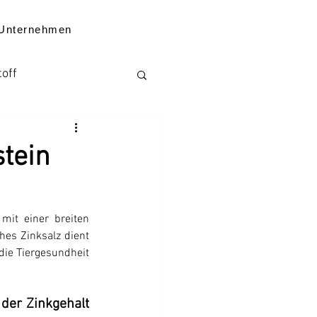
Unternehmen
toff
Kenntnisse
tein
mit einer breiten 
es Zinksalz dient 
ten zum Unternehmen
die Tiergesundheit 
der Zinkgehalt 