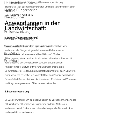
Lebensmittelzusatzstoffe
Löslichkeit: löslich in Wasser, bildet eine saure Lösung
Stabilität: stabil bei Raumtemperatur und nicht leicht oxidiert oder 
Globale Düngerpreise
reduziert
CAS-Nummer: 7778-80-5
Chelatdünger
Anwendungen in der 
Trends in der Industrie
Landwirtschaft:
Preisentwicklung
1. Dünger: (Pflanzenernährung)
Produktanwendungen
Neuigkeiten zum Unternehmen
Kaliumquelle:
 Kaliumsulfat wird in der Landwirtschaft weit 
verbreitet als Dünger eingesetzt, um eine Kaliumquelle 
ErdeVitalis
bereitzustellen, einen essentiellen Nährstoff für das 
Pflanzenwachstum. Kalium ist ein entscheidender Nährstoff für 
ErdeVitalis
verschiedene physiologische Prozesse, einschließlich 
Photosynthese, Enzymaktivierung und Osmoregulation.
Schwefelquelle:
 Neben Kalium liefert Kaliumsulfat auch Schwefel, 
einen weiteren essentiellen Nährstoff für das Pflanzenwachstum. 
Schwefel ist Bestandteil von Aminosäuren, Proteinen und Vitaminen 
und trägt zum gesamten Pflanzenwachstum bei.
2. Bodenverbesserung:
Es wird verwendet, um alkalische Böden zu verbessern, indem der 
pH-Wert gesenkt und die Verfügbarkeit anderer Nährstoffe 
verbessert wird. Es kann auch dazu beitragen, die Bodenstruktur 
und -qualität zu verbessern.