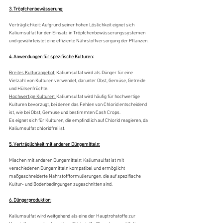
3. Tröpfchenbewässerung:
Verträglichkeit: Aufgrund seiner hohen Löslichkeit eignet sich 
Kaliumsulfat für den Einsatz in Tröpfchenbewässerungssystemen 
und gewährleistet eine effiziente Nährstoffversorgung der Pflanzen.
4. Anwendungen für spezifische Kulturen:
Breites Kulturangebot:
 Kaliumsulfat wird als Dünger für eine 
Vielzahl von Kulturen verwendet, darunter Obst, Gemüse, Getreide 
und Hülsenfrüchte.
Hochwertige Kulturen: 
Kaliumsulfat wird häufig für hochwertige 
Kulturen bevorzugt, bei denen das Fehlen von Chlorid entscheidend 
ist, wie bei Obst, Gemüse und bestimmten Cash Crops.
Es eignet sich für Kulturen, die empfindlich auf Chlorid reagieren, da 
Kaliumsulfat chloridfrei ist.
5. Verträglichkeit mit anderen Düngemitteln:
Mischen mit anderen Düngemitteln: Kaliumsulfat ist mit 
verschiedenen Düngemitteln kompatibel und ermöglicht 
maßgeschneiderte Nährstoffformulierungen, die auf spezifische 
Kultur- und Bodenbedingungen zugeschnitten sind.
6. Düngerproduktion:
Kaliumsulfat wird weitgehend als eine der Hauptrohstoffe zur 