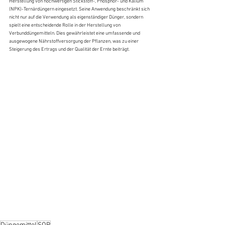
Herstellung von hochwertigen Stickstoff-, Phosphor- und Kalium 
(NPK)-Ternärdüngern eingesetzt. Seine Anwendung beschränkt sich 
nicht nur auf die Verwendung als eigenständiger Dünger, sondern 
spielt eine entscheidende Rolle in der Herstellung von 
Verbunddüngemitteln. Dies gewährleistet eine umfassende und 
ausgewogene Nährstoffversorgung der Pflanzen, was zu einer 
Steigerung des Ertrags und der Qualität der Ernte beiträgt.