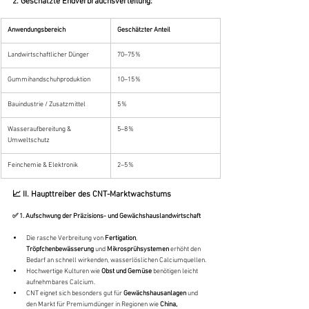
2. Geschätzte Endverbrauchsverteilung:
Anwendungsbereich
Geschätzter Anteil
Landwirtschaftlicher Dünger
70–75 %
Gummihandschuhproduktion
10–15 %
Bauindustrie / Zusatzmittel
5 %
Wasseraufbereitung & 
5–8 %
Umweltschutz
Feinchemie & Elektronik
2–5 %
📈 II. Haupttreiber des CNT-Marktwachstums
✅ 1. Aufschwung der Präzisions- und Gewächshauslandwirtschaft
Die rasche Verbreitung von 
Fertigation
, 
Tröpfchenbewässerung
 und 
Mikrosprühsystemen
 erhöht den 
Bedarf an schnell wirkenden, wasserlöslichen Calciumquellen.
Hochwertige Kulturen wie 
Obst und Gemüse
 benötigen leicht 
aufnehmbares Calcium.
CNT eignet sich besonders gut für 
Gewächshausanlagen
 und 
den Markt für Premiumdünger in Regionen wie 
China, 