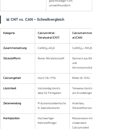
gleichmäßiger Film, 
umweltfreundlich
📊 CNT vs. CAN – Schnellvergleich
Kategorie
Calciumnitrat-
Calciumammoniumnitr
Tetrahydrat (CNT)
at (CAN)
Zusammensetzung
Ca(NO₃)₂·4H₂O
Ca(NO₃)₂ + NH₄NO₃
Stickstoffform
Reiner Nitratstickstoff
Gemisch aus Nitrat- 
und 
Ammoniumstickstoff
Calciumgehalt
Hoch (18–19 %)
Mittel (8–10 %)
Löslichkeit
Vollständig löslich, 
Teilweise löslich, meist 
ideal für Fertigation
als Grunddünger
Zielanwendung
Präzisionslandwirtscha
Ackerbau, 
ft, Spezialkulturen
Stickstoffversorgung
Marktposition
Hochwertiger 
Massenware mit 
Nährstoffträger
moderatem 
Calciumanteil