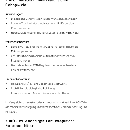
2. 🌊 Umweltschutz: Denitrifikation / C/N-
Gleichgewicht
Anwendungen:
Biologische Denitrifikation in kommunalen Kläranlagen
Stickstoffhaltige Industrieabwässer (z. B. Färbereien, 
Pharmaindustrie)
Hochbelastete Denitrifikationssysteme (SBR, MBR, Filter)
Wirkmechanismus:
Liefert NO₃⁻ als Elektronenakzeptor für denitrifizierende 
Mikroorganismen
Ca²⁺ stärkt die mikrobielle Aktivität und verbessert die 
Flockenstruktur
Dient als externer C/N-Regulator bei unzureichendem 
Kohlenstoffangebot
Technische Vorteile:
Reduziert NH₄⁺-N- und Gesamtstickstoffwerte
Stabilisiert die biologische Reinigung
Kombinierbar mit Acetat, Glukose oder Methanol
Im Vergleich zu Harnstoff oder Ammoniumnitrat verhindert CNT die 
Ammoniakverflüchtigung und verbessert die Schlammflockung und 
Filtration.
3. ⛽ Öl- und Gasbohrungen: Calciumregulator / 
Korrosionsinhibitor