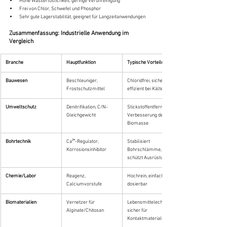
Hohe Wasserlöslichkeit, geringe Verunreinigung
Frei von Chlor, Schwefel und Phosphor
Sehr gute Lagerstabilität, geeignet für Langzeitanwendungen
Zusammenfassung: Industrielle Anwendung im 
Vergleich
Branche
Hauptfunktion
Typische Vorteile
Bauwesen
Beschleuniger, 
Chloridfrei, sicher, 
Frostschutzmittel
effizient bei Kälte
Umweltschutz
Denitrifikation, C/N-
Stickstoffentfernung, 
Gleichgewicht
Verbesserung der 
Biomasse
Bohrtechnik
Ca²⁺-Regulator, 
Stabilisiert 
Korrosionsinhibitor
Bohrschlämme, 
schützt Ausrüstung
Chemie/Labor
Reagenz, 
Hochrein, einfach 
Calciumvorstufe
dosierbar
Biomaterialien
Vernetzer für 
Lebensmittelecht, 
Alginate/Chitosan
sicher für 
Kontaktmaterialien