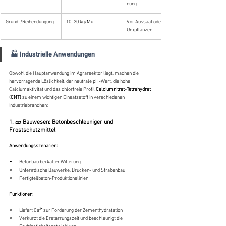
nung
Grund-/Reihendüngung
10–20 kg/Mu
Vor Aussaat oder 
Umpflanzen
🏭 Industrielle Anwendungen 
Obwohl die Hauptanwendung im Agrarsektor liegt, machen die 
hervorragende Löslichkeit, der neutrale pH-Wert, die hohe 
Calciumaktivität und das chlorfreie Profil 
Calciumnitrat-Tetrahydrat 
(CNT)
 zu einem wichtigen Einsatzstoff in verschiedenen 
Industriebranchen:
1. 🧱 Bauwesen: Betonbeschleuniger und 
Frostschutzmittel
Anwendungsszenarien:
Betonbau bei kalter Witterung
Unterirdische Bauwerke, Brücken- und Straßenbau
Fertigteilbeton-Produktionslinien
Funktionen
:
Liefert Ca²⁺ zur Förderung der Zementhydratation
Verkürzt die Erstarrungszeit und beschleunigt die 