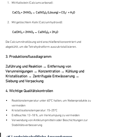
Mit Kalkstein (Calciumcarbonat):
 CaCO₃ + 2HNO₃ → Ca(NO₃)₂ (Lösung) + CO₂↑ + H₂O
Mit gelöschtem Kalk (Calciumhydroxid):
 Ca(OH)₂ + 2HNO₃ → Ca(NO₃)₂ + 2H₂O
Die Calciumnitratlösung wird anschließend konzentriert und 
abgekühlt, um die Tetrahydratform auszukristallisieren.
3. 
Produktionsflussdiagramm
Zuführung und Reaktion → Entfernung von 
Verunreinigungen → Konzentration → Kühlung und 
Kristallisation → Zentrifugale Entwässerung → 
Siebung und Verpackung
4. Wichtige Qualitätskontrollen
Reaktionstemperatur unter 60°C halten, um Nebenprodukte zu 
vermeiden
Kristallisationstemperatur: 15–25°C
Endfeuchte: 12–18 %, um Verklumpung zu vermeiden
Verwendung von Antiklumpmitteln oder Beschichtungen zur 
Stabilitätsverbesserung
🌿 Landwirtschaftliche Anwendungen 