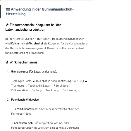
🧤 Anwendung in der Gummihandschuh-
Herstellung
📌 Einsatzszenario: Koagulant bei der 
Latexhandschuhproduktion
Bei der Herstellung von Natur- oder Nitrilkautschukhandschuhen 
wird 
Calciumnitrat-Tetrahydrat
 als Koagulant für die Vorbehandlung 
der Handschuhformen eingesetzt. Dieser Schritt ist entscheidend 
für die erfolgreiche Filmbildung.
🔬 Wirkmechanismus
Grundprozess (für Latexhandschuhe):
 Gereinigte Form → Tauchbad in Koagulantlösung (Ca(NO₃)₂) → 
Trocknung → Tauchbad in Latex → Filmbildung → 
Vulkanisation → Spülung → Trocknung → Entformung
Funktionale Wirkweise
 - Filminduktion:
 Bildet eine Calciumnitratschicht auf der 
Formoberfläche
 - Ionenaustausch:
 Ca²⁺ reagiert mit Amino- oder 
Fettsäuregruppen im Latex, um eine schnelle Gerinnung 