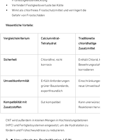
Frühfestigkeitsentwicklung
Verhindert Festigkeitsverluste bei Kälte
Wirkt als chlorfreies Frostschutzmittel und verringert die 
Gefahr von Frostschäden
Wesentliche Vorteile:
Vergleichskriterium
Calciumnitrat-
Traditionelle 
Tetrahydrat
chloridhaltige 
Zusatzmittel
Sicherheit
Chloridfrei, nicht 
Enthält Chlorid, kann 
korrosiv
Bewehrungsstahl 
korrodieren
Umweltkonformität
Erfüllt Anforderungen 
Einschränkungen durch 
grüner Baustandards, 
neue Umweltauflagen
exportfreundlich
Kompatibilität mit 
Gut kompatibel
Kann unerwünschte 
Zusatzstoffen
Reaktionen hervorrufen
CNT wird außerdem in kleinen Mengen in Hochleistungsbetonen 
(HPC) und Fertigteilsystemen eingesetzt, um die Hydratation zu 
fördern und Frühschwundrisse zu reduzieren.