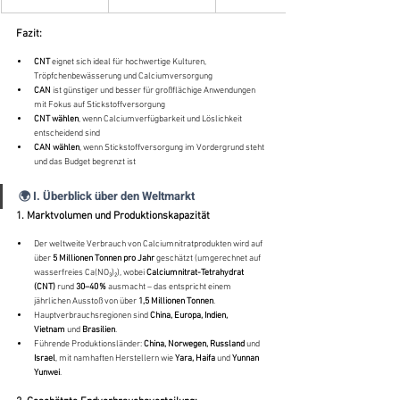
Fazit:
CNT
 eignet sich ideal für hochwertige Kulturen, 
Tröpfchenbewässerung und Calciumversorgung
CAN
 ist günstiger und besser für großflächige Anwendungen 
mit Fokus auf Stickstoffversorgung
CNT wählen
, wenn Calciumverfügbarkeit und Löslichkeit 
entscheidend sind
CAN wählen
, wenn Stickstoffversorgung im Vordergrund steht 
und das Budget begrenzt ist
🌍 I. Überblick über den Weltmarkt
1. Marktvolumen und Produktionskapazität
Der weltweite Verbrauch von Calciumnitratprodukten wird auf 
über 
5 Millionen Tonnen pro Jahr
 geschätzt (umgerechnet auf 
wasserfreies Ca(NO₃)₂), wobei 
Calciumnitrat-Tetrahydrat 
(CNT)
 rund 
30–40 %
 ausmacht – das entspricht einem 
jährlichen Ausstoß von über 
1,5 Millionen Tonnen
.
Hauptverbrauchsregionen sind 
China, Europa, Indien, 
Vietnam
 und 
Brasilien
.
Führende Produktionsländer: 
China, Norwegen, Russland
 und 
Israel
, mit namhaften Herstellern wie 
Yara, Haifa
 und 
Yunnan 
Yunwei
.