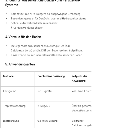
3. Ideal für wasserlösliche Dünger- und Fertigation-
Systeme
Kompatibel mit NPK-Düngern für ausgewogene Ernährung
Besonders geeignet für Gewächshaus- und Hydroponiksysteme
Sehr effektiv während kaliumintensiver 
Fruchtentwicklungsphasen
4. Vorteile für den Boden
Im Gegensatz zu alkalischen Calciumquellen (z. B. 
Calciumcarbonat) erhöht CNT den Boden-pH nicht signifikant
Einsetzbar in sauren, neutralen und leicht alkalischen Böden
5. Anwendungsarten
Methode
Empfohlene Dosierung
Zeitpunkt der 
Anwendung
Fertigation
5–10 kg/Mu
Vor Blüte, Fruchtansatz
Tropfbewässerung
2–5 kg/Mu
Über die gesamte 
Vegetationsperiode
Blattdüngung
0,3–0,5 % Lösung
Bei früher 
Calciummangelerschei