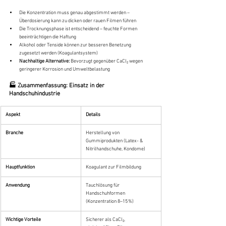
Die Konzentration muss genau abgestimmt werden – 
Überdosierung kann zu dicken oder rauen Filmen führen
Die Trocknungsphase ist entscheidend – feuchte Formen 
beeinträchtigen die Haftung
Alkohol oder Tenside können zur besseren Benetzung 
zugesetzt werden (Koagulantsystem)
Nachhaltige Alternative:
 Bevorzugt gegenüber CaCl₂ wegen 
geringerer Korrosion und Umweltbelastung
🏭 Zusammenfassung: Einsatz in der 
Handschuhindustrie
Aspekt
Details
Branche
Herstellung von 
Gummiprodukten (Latex- & 
Nitrilhandschuhe, Kondome)
Hauptfunktion
Koagulant zur Filmbildung
Anwendung
Tauchlösung für 
Handschuhformen 
(Konzentration 8–15 %)
Wichtige Vorteile
Sicherer als CaCl₂, 