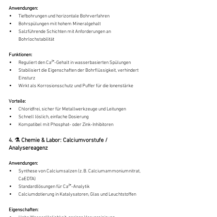
Anwendungen:
Tiefbohrungen und horizontale Bohrverfahren
Bohrspülungen mit hohem Mineralgehalt
Salzführende Schichten mit Anforderungen an 
Bohrlochstabilität
Funktionen:
Reguliert den Ca²⁺-Gehalt in wasserbasierten Spülungen
Stabilisiert die Eigenschaften der Bohrflüssigkeit, verhindert 
Einsturz
Wirkt als Korrosionsschutz und Puffer für die Ionenstärke
Vorteile:
Chloridfrei, sicher für Metallwerkzeuge und Leitungen
Schnell löslich, einfache Dosierung
Kompatibel mit Phosphat- oder Zink-Inhibitoren
4. ⚗️ Chemie & Labor: Calciumvorstufe / 
Analysereagenz
Anwendungen:
Synthese von Calciumsalzen (z. B. Calciumammoniumnitrat, 
CaEDTA)
Standardlösungen für Ca²⁺-Analytik
Calciumdotierung in Katalysatoren, Glas und Leuchtstoffen
Eigenschaften: