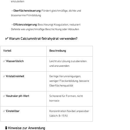
einzuleiten
 - Oberflächensteuerung:
 Fördert gleichmäßige, dichte und 
blasenarme Filmbildung
 - Effizienzsteigerung:
 Beschleunigt Koagulation, reduziert 
Defekte wie ungleichmäßige Beschichtung oder Ablaufen
✅ Warum Calciumnitrat-Tetrahydrat verwenden?
Vorteil
Beschreibung
✅ 
Wasserlöslich
Leicht als Lösung zuzubereiten 
und anzuwenden
✅ 
Kristallreinheit
Geringe Verunreinigungen, 
weniger Fleckenbildung, bessere 
Oberflächenqualität
✅ 
Neutraler pH-Wert
Schonend für Formen, nicht 
korrosiv
✅ 
Einstellbar
Konzentration flexibel anpassbar 
(üblich: 8–15 %)
🧪 Hinweise zur Anwendung