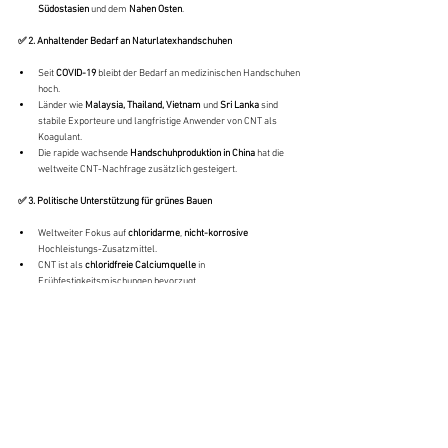
Südostasien
 und dem 
Nahen Osten
.
✅ 2. Anhaltender Bedarf an Naturlatexhandschuhen
Seit 
COVID-19
 bleibt der Bedarf an medizinischen Handschuhen 
hoch.
Länder wie 
Malaysia, Thailand, Vietnam
 und 
Sri Lanka
 sind 
stabile Exporteure und langfristige Anwender von CNT als 
Koagulant.
Die rapide wachsende 
Handschuhproduktion in China
 hat die 
weltweite CNT-Nachfrage zusätzlich gesteigert.
✅ 3. Politische Unterstützung für grünes Bauen
Weltweiter Fokus auf 
chloridarme
, 
nicht-korrosive
Hochleistungs-Zusatzmittel.
CNT ist als 
chloridfreie Calciumquelle
 in 
Frühfestigkeitsmischungen bevorzugt.
Der Anstieg bei 
Fertigteilen für Infrastrukturprojekte
 (z. B. U-
Bahn-Segmente, Brückenteile) sichert einen stetigen Bedarf.
✅ 4. Neue Anwendungen in Feinchemie und Umwelttechnologie
CNT wird zunehmend als 
Ersatzrohstoff
 in der 
Elektronik, 
Keramik
 und 
Denitrifikation
 erkannt.
Da chloridbasierte Calciumsalze in High-End-Branchen 
eingeschränkt werden, gilt CNT mit 
hoher Reinheit und 
Chloridfreiheit
 als bevorzugte Alternative zu Calciumcarbonat 