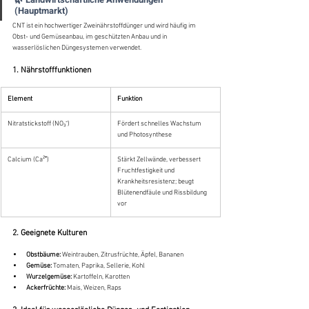
(Hauptmarkt)
CNT ist ein hochwertiger Zweinährstoffdünger und wird häufig im 
Obst- und Gemüseanbau, im geschützten Anbau und in 
wasserlöslichen Düngesystemen verwendet.
1. Nährstofffunktionen
Element
Funktion
Nitratstickstoff (NO₃⁻)
Fördert schnelles Wachstum 
und Photosynthese
Calcium (Ca²⁺)
Stärkt Zellwände, verbessert 
Fruchtfestigkeit und 
Krankheitsresistenz; beugt 
Blütenendfäule und Rissbildung 
vor
2. Geeignete Kulturen
Obstbäume:
 Weintrauben, Zitrusfrüchte, Äpfel, Bananen
Gemüse:
 Tomaten, Paprika, Sellerie, Kohl
Wurzelgemüse:
 Kartoffeln, Karotten
Ackerfrüchte:
 Mais, Weizen, Raps