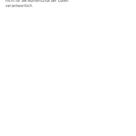
nicht für die Authentizität der Daten 
verantwortlich.
Nachricht
Düngemittel