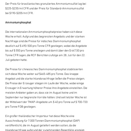
Der Preis für brasilianisches granuliertes Ammoniumsulfat lag bei 
$225-$235/mt CFR und der Preis für Standard-Ammoniumsulfat 
bei $190-$205/mt CFR.
Ammoniumphosphat
Die internationalen Ammoniumphosphatpreise haben sich diese 
Woche erholt. Aufgrund des begrenzten Angebots und der starken 
Nachfrage sind die Preise für indisches Diammoniumphosphat 
deutlich auf $ 490-500 pro Tonne CFR gestiegen, wobei die Angebote 
bis auf $ 550 pro Tonne anstiegen und damit über den $ 447,50 pro 
Tonne CFR lagen, die RCF Berichten zufolge am 28. Juli für den 22. 
Juli geboten hatte.
Die Preise für chinesisches Diammoniumphosphat stabilisierten 
sich diese Woche weiter auf $465-485 pro Tonne. Das knappe 
Angebot und die starke Inlandsnachfrage ließen die Preise steigen. 
Die Preise der Erzeuger stiegen im Laufe der Woche, wobei einige 
Erzeuger in Erwartung höherer Preise ihre Angebote einstellten. Die 
meisten Anbieter gaben an, dass sie im August keine und im 
September nur begrenzte Vorräte hätten. Und seit letzter Woche ist 
der Mittelwert der TMAP-Angebote um $ 40 pro Tonne auf $ 700-720 
pro Tonne FOB gestiegen.
Ein großer thailändischer Importeur hat diese Woche eine 
Ausschreibung für 7.000 Tonnen Diammoniumphosphat (DAP) 
veröffentlicht, die im August geliefert werden sollen, da die 
Inlandsnachfrage aufgrund der zunehmenden Regenfälle ansteigt.