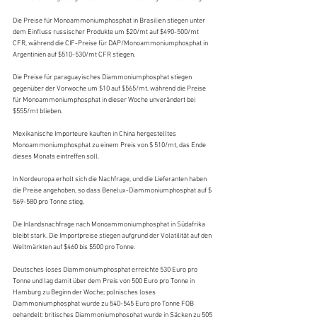
Die Preise für Monoammoniumphosphat in Brasilien stiegen unter 
dem Einfluss russischer Produkte um $20/mt auf $490-500/mt 
CFR, während die CIF-Preise für DAP/Monoammoniumphosphat in 
Argentinien auf $510-530/mt CFR stiegen.
Die Preise für paraguayisches Diammoniumphosphat stiegen 
gegenüber der Vorwoche um $10 auf $565/mt, während die Preise 
für Monoammoniumphosphat in dieser Woche unverändert bei 
$555/mt blieben.
Mexikanische Importeure kauften in China hergestelltes 
Monoammoniumphosphat zu einem Preis von $ 510/mt, das Ende 
dieses Monats eintreffen soll.
In Nordeuropa erholt sich die Nachfrage, und die Lieferanten haben 
die Preise angehoben, so dass Benelux-Diammoniumphosphat auf $ 
569-580 pro Tonne stieg.
Die Inlandsnachfrage nach Monoammoniumphosphat in Südafrika 
bleibt stark. Die Importpreise stiegen aufgrund der Volatilität auf den 
Weltmärkten auf $460 bis $500 pro Tonne.
Deutsches loses Diammoniumphosphat erreichte 530 Euro pro 
Tonne und lag damit über dem Preis von 500 Euro pro Tonne in 
Hamburg zu Beginn der Woche; polnisches loses 
Diammoniumphosphat wurde zu 540-545 Euro pro Tonne FOB 
gehandelt; britisches Diammoniumphosphat wurde in Säcken zu 505 