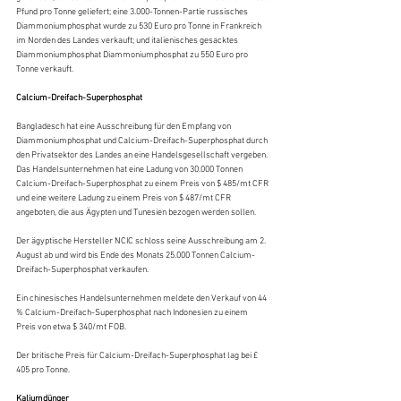
Pfund pro Tonne geliefert; eine 3.000-Tonnen-Partie russisches 
Diammoniumphosphat wurde zu 530 Euro pro Tonne in Frankreich 
im Norden des Landes verkauft; und italienisches gesacktes 
Diammoniumphosphat Diammoniumphosphat zu 550 Euro pro 
Tonne verkauft.
Calcium-Dreifach-Superphosphat
Bangladesch hat eine Ausschreibung für den Empfang von 
Diammoniumphosphat und Calcium-Dreifach-Superphosphat durch 
den Privatsektor des Landes an eine Handelsgesellschaft vergeben. 
Das Handelsunternehmen hat eine Ladung von 30.000 Tonnen 
Calcium-Dreifach-Superphosphat zu einem Preis von $ 485/mt CFR 
und eine weitere Ladung zu einem Preis von $ 487/mt CFR 
angeboten, die aus Ägypten und Tunesien bezogen werden sollen.
Der ägyptische Hersteller NCIC schloss seine Ausschreibung am 2. 
August ab und wird bis Ende des Monats 25.000 Tonnen Calcium-
Dreifach-Superphosphat verkaufen.
Ein chinesisches Handelsunternehmen meldete den Verkauf von 44 
% Calcium-Dreifach-Superphosphat nach Indonesien zu einem 
Preis von etwa $ 340/mt FOB.
Der britische Preis für Calcium-Dreifach-Superphosphat lag bei £ 
405 pro Tonne.
Kaliumdünger