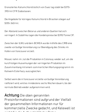
Granuliertes Kaliumchlorid östlich von Suez lag stabil bei $370-
390/mt CFR Südostasien.
Die Angebote für körniges Kaliumchlorid in Brasilien stiegen auf 
$355-360/mt.
Der Abstand zwischen Belarus und anderen Quellen hat sich 
verringert. In Südafrika lagen die Handelspreise bei $390/Tonne CIF.
Zwischen der ILWU und dem BCMEA wurde mithilfe des CIRB eine 
zweite vorläufige Vereinbarung zur Beendigung des Streiks im 
Hafen von Vancouver erzielt.
Mosaic nahm im Juli die Produktion in Colonsay wieder auf, um die 
kurzfristigen Auswirkungen der verringerten Produktion im 
Zusammenhang mit einem sommerlichen Wartungsprogramm im 
Kaliwerk Esterhazy auszugleichen.
Selbst wenn die in Vancouver erzielte vorläufige Vereinbarung 
ratifiziert wird, wird es mindestens sechs Wochen dauern, bis der 
normale Betrieb wieder aufgenommen wird.
Achtung
Die oben genannten 
: 
Preisinformationen sind aufgrund der Vielfalt 
der gesammelten Informationen nur für 
kommerzielle Zwecke gedacht, und Kelewell ist 