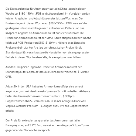
Die Standardpreise für Ammoniumsulfat in China lagen in dieser 
Woche bei $180-190/mt FOB und stiegen damit im Vergleich zu den 
letzten Angeboten und Abschlüssen der letzten Woche an. Die 
Preise stiegen in dieser Woche auf $205-225/mt FOB, was auf die 
gestiegene Inlandsnachfrage nach extrudierten Pellets und das 
knappere Angebot an Ammoniumsulfat zurückzuführen ist.Die 
Preise für Ammoniumsulfat der MMA-Stufe stiegen in dieser Woche 
leicht auf FOB-Preise von $150-$160/mt. Höhere brasilianische 
Preise und ein starker Anstieg der chinesischen Preise für die 
Standardqualität veranlassten die Hersteller von stranggepressten 
Pellets in dieser Woche ebenfalls, ihre Angebote zu erhöhen.
Auf den Philippinen lagen die Preise für Ammoniumsulfat der 
Standardqualität Caprolactam aus China diese Woche bei $170/mt 
CFR.
AdvanSix in den USA hat seine Ammoniumsulfatpreise erneut 
angehoben, um mit den Harnstoffpreisen Schritt zu halten. Ab heute 
bietet das Unternehmen Ammoniumsulfat zu $ 300 pro 
Doppelzentner ab US-Terminals an. In seiner Anlage in Hopewell, 
Virginia, wird der Preis am 14. August auf $ 295 pro Doppelzentner 
erhöht.
Der Preis für extrudiertes granuliertes Ammoniumsulfat in 
Paraguay stieg auf $ 275 /mt, was einem Anstieg von $ 5 pro Tonne 
gegenüber der Vorwoche entspricht.