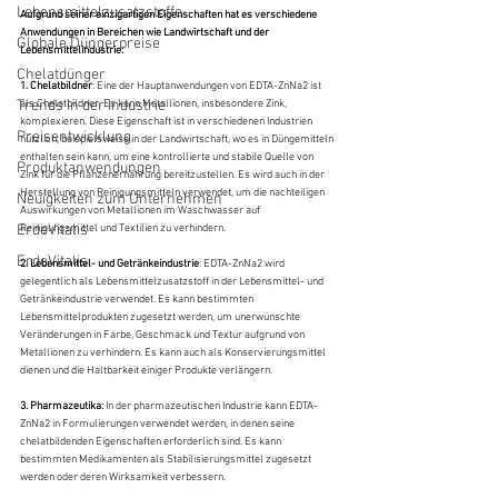
Lebensmittelzusatzstoffe
Aufgrund seiner einzigartigen Eigenschaften hat es verschiedene 
Anwendungen in Bereichen wie Landwirtschaft und der 
Globale Düngerpreise
Lebensmittelindustrie:
Chelatdünger
1. Chelatbildner
: Eine der Hauptanwendungen von EDTA-ZnNa2 ist 
Trends in der Industrie
als Chelatbildner. Es kann Metallionen, insbesondere Zink, 
komplexieren. Diese Eigenschaft ist in verschiedenen Industrien 
Preisentwicklung
nützlich, beispielsweise in der Landwirtschaft, wo es in Düngemitteln 
enthalten sein kann, um eine kontrollierte und stabile Quelle von 
Produktanwendungen
Zink für die Pflanzenernährung bereitzustellen. Es wird auch in der 
Herstellung von Reinigungsmitteln verwendet, um die nachteiligen 
Neuigkeiten zum Unternehmen
Auswirkungen von Metallionen im Waschwasser auf 
ErdeVitalis
Reinigungsmittel und Textilien zu verhindern.
ErdeVitalis
2. Lebensmittel- und Getränkeindustrie
: EDTA-ZnNa2 wird 
gelegentlich als Lebensmittelzusatzstoff in der Lebensmittel- und 
Getränkeindustrie verwendet. Es kann bestimmten 
Lebensmittelprodukten zugesetzt werden, um unerwünschte 
Veränderungen in Farbe, Geschmack und Textur aufgrund von 
Metallionen zu verhindern. Es kann auch als Konservierungsmittel 
dienen und die Haltbarkeit einiger Produkte verlängern.
3. Pharmazeutika:
 In der pharmazeutischen Industrie kann EDTA-
ZnNa2 in Formulierungen verwendet werden, in denen seine 
chelatbildenden Eigenschaften erforderlich sind. Es kann 
bestimmten Medikamenten als Stabilisierungsmittel zugesetzt 
werden oder deren Wirksamkeit verbessern.