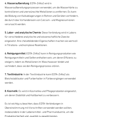
4. Wasseraufbereitung
: EDTA-ZnNa2 wird in 
Wasseraufbereitungsprozessen verwendet, um die Wasserhärte zu 
kontrollieren und unerwünschte Metallionen zu entfernen. Es kann 
die Bildung von Kalkablagerungen in Rohren und Geräten verhindern, 
die durch das Vorhandensein von Calcium- und Magnesiumionen 
verursacht werden.
5. Labor- und analytische Chemie
: Diese Verbindung wird in Labors 
für verschiedene analytische und wissenschaftliche Zwecke 
eingesetzt. Ihre chelatbildenden Eigenschaften machen sie wertvoll 
in Titrations- und komplexe Reaktionen.
6. Reinigungsmittel: 
EDTA-ZnNa2 kann in Reinigungsprodukten wie 
Reinigungsmitteln und Seifen enthalten sein, um deren Effizienz zu 
steigern, indem es Metallionen im Waschwasser bindet und 
verhindert, dass sie den Reinigungsprozess stören.
7. Textilindustrie
: In der Textilindustrie kann EDTA-ZnNa2 als 
Bleichstabilisator und Farberhalter in Färbevorgängen verwendet 
werden.
8. Kosmetik
: Es wird in Kosmetika und Pflegeprodukten eingesetzt, 
um deren Stabilität und Haltbarkeit zu verbessern.
Es ist wichtig zu beachten, dass EDTA-Verbindungen in 
Übereinstimmung mit Vorschriften verwendet werden sollten, 
insbesondere in der Lebensmittel- und Pharmaindustrie, um die 
Produktsicherheit und -qualität zu gewährleisten.