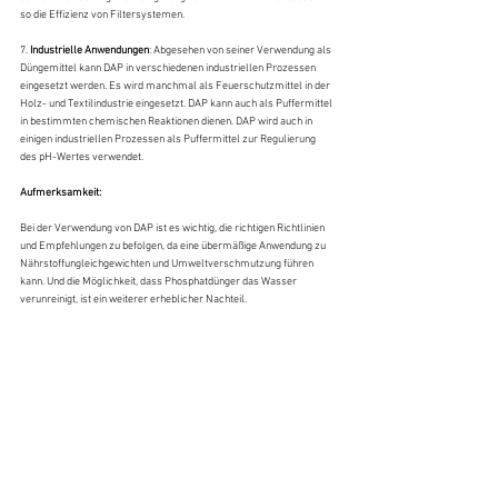
so die Effizienz von Filtersystemen.
7. 
Industrielle Anwendungen
: Abgesehen von seiner Verwendung als 
Düngemittel kann DAP in verschiedenen industriellen Prozessen 
eingesetzt werden. Es wird manchmal als Feuerschutzmittel in der 
Holz- und Textilindustrie eingesetzt. DAP kann auch als Puffermittel 
in bestimmten chemischen Reaktionen dienen. DAP wird auch in 
einigen industriellen Prozessen als Puffermittel zur Regulierung 
des pH-Wertes verwendet.
Aufmerksamkeit:
Bei der Verwendung von DAP ist es wichtig, die richtigen Richtlinien 
und Empfehlungen zu befolgen, da eine übermäßige Anwendung zu 
Nährstoffungleichgewichten und Umweltverschmutzung führen 
kann. Und die Möglichkeit, dass Phosphatdünger das Wasser 
verunreinigt, ist ein weiterer erheblicher Nachteil.