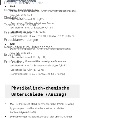
Grundinformationen
Lebensmittelzusatzstoffe
MAP
:
Globale Düngerpreise
Monoammoniumphosphat / Ammoniumdihydrogenphosphat
 CAS-Nr.: 7722-76-1
Chelatdünger
 Chemische Formel: NH₄H₂PO₄
 Erscheinung: Weißes kristallines Pulver
Trends in der Industrie
 pH-Wert (0,1 mol/L): Sauer, pH 4,4–4,8
Preisentwicklung
 Löslichkeit (20 °C): 37,4 g/100 ml
 Nährstoffgrade: 11-44-0 / 10-50-0 (landw.), 12-61-0 (techn.)
Produktanwendungen
DAP
Neuigkeiten zum Unternehmen
Diammoniumphosphat / Ammoniumhydrogenphosphat
 CAS-Nr.: 7783-28-0
ErdeVitalis
 Chemische Formel: (NH₄)₂HPO₄
ErdeVitalis
 Erscheinung: Grau-weiß bis dunkelgraue Granulate
 pH-Wert (0,1 mol/L): Schwach alkalisch, pH 7,8–8,2
 Löslichkeit (20 °C): 41 g/100 ml
 Nährstoffgrade: 18-46-0 (landw.), 21-53-0 (techn.)
Physikalisch-chemische 
Unterschiede (Auszug)
MAP ist thermisch stabil, schmilzt erst bei 190 °C, ist wenig 
hygroskopisch und hat eine hohe kritische relative 
Luftfeuchtigkeit (91,6 %).
DAP ist weniger hitzestabil, zersetzt sich über 80 °C unter 