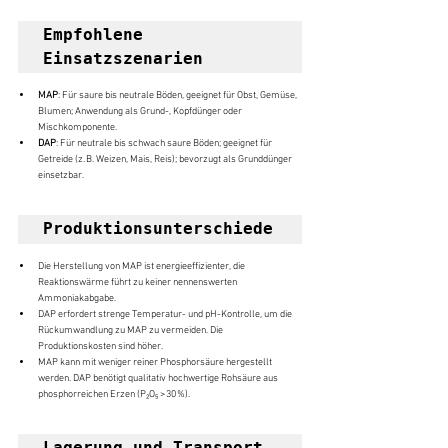
Empfohlene 
Einsatzszenarien
MAP
: Für saure bis neutrale Böden, geeignet für Obst, Gemüse, 
Blumen; Anwendung als Grund-, Kopfdünger oder 
Mischkomponente.
DAP
: Für neutrale bis schwach saure Böden; geeignet für 
Getreide (z. B. Weizen, Mais, Reis); bevorzugt als Grunddünger 
einsetzbar.
Produktionsunterschiede
Die Herstellung von MAP ist energieeffizienter, die 
Reaktionswärme führt zu keiner nennenswerten 
Ammoniakabgabe.
DAP erfordert strenge Temperatur- und pH-Kontrolle, um die 
Rückumwandlung zu MAP zu vermeiden. Die 
Produktionskosten sind höher.
MAP kann mit weniger reiner Phosphorsäure hergestellt 
werden. DAP benötigt qualitativ hochwertige Rohsäure aus 
phosphorreichen Erzen (P₂O₅ > 30 %).
Lagerung und Transport