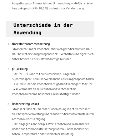
Abspaltung von Ammoniak und Umwandlung in MAP, ist stärker 
hygroskopisch (KRH 82,5 %) und neigt zur Verklumpung.
Unterschiede in der 
Anwendung
Nährstoffzusammensetzung
 MAP enthält mehr Phosphor, aber weniger Stickstoff als DAP. 
DAP besitzt eine ausgewogenere N:P-Verhältnis und eignet sich 
daher besser für stickstoffbedürftige Kulturen.
pH-Wirkung
 DAP (pH ~8) kann mit calciumreichen Düngern (z. B. 
Superphosphat, Kalk) schwerlösliche Calciumphosphate bilden 
– ein Effekt, der die Phosphorverfügbarkeit verringert. MAP (pH 
~4,4) vermeidet diese Reaktion und verbessert die 
Phosphoraufnahme besonders in kalkhaltigen Böden.
Bodenverträglichkeit
 MAP senkt den pH-Wert der Bodenlösung leicht, verbessert 
die Phosphorverwertung und reduziert Stickstoffverluste durch 
Ammoniakverflüchtigung.
 DAP hingegen kann den pH-Wert erhöhen und in alkalischen 
Böden zur Ammoniakfreisetzung führen – insbesondere bei 
hohen Temperaturen oder schlechter Belüftung.