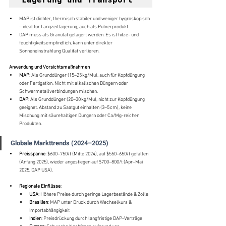
MAP ist dichter, thermisch stabiler und weniger hygroskopisch 
– ideal für Langzeitlagerung, auch als Pulverprodukt.
DAP muss als Granulat gelagert werden. Es ist hitze- und 
feuchtigkeitsempfindlich, kann unter direkter 
Sonneneinstrahlung Qualität verlieren.
Anwendung und Vorsichtsmaßnahmen
MAP
: Als Grunddünger (15–25 kg/Mu), auch für Kopfdüngung 
oder Fertigation. Nicht mit alkalischen Düngern oder 
Schwermetallverbindungen mischen.
DAP
: Als Grunddünger (20–30 kg/Mu), nicht zur Kopfdüngung 
geeignet. Abstand zu Saatgut einhalten (3–5 cm), keine 
Mischung mit säurehaltigen Düngern oder Ca/Mg-reichen 
Produkten.
Globale Markttrends (2024–2025)
Preisspanne
: $600–750/t (Mitte 2024), auf $550–650/t gefallen 
(Anfang 2025), wieder angestiegen auf $700–800/t (Apr–Mai 
2025, DAP USA).
Regionale Einflüsse
:
USA
: Höhere Preise durch geringe Lagerbestände & Zölle
Brasilien
: MAP unter Druck durch Wechselkurs & 
Importabhängigkeit
Indien
: Preisdrückung durch langfristige DAP-Verträge