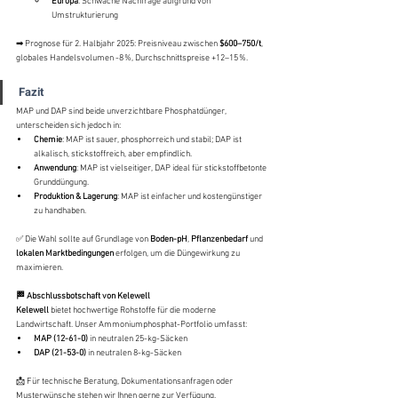
Europa
: Schwache Nachfrage aufgrund von 
Umstrukturierung
➡ Prognose für 2. Halbjahr 2025: Preisniveau zwischen 
$600–750/t
, 
globales Handelsvolumen -8 %, Durchschnittspreise +12–15 %.
Fazit
MAP und DAP sind beide unverzichtbare Phosphatdünger, 
unterscheiden sich jedoch in:
Chemie
: MAP ist sauer, phosphorreich und stabil; DAP ist 
alkalisch, stickstoffreich, aber empfindlich.
Anwendung
: MAP ist vielseitiger, DAP ideal für stickstoffbetonte 
Grunddüngung.
Produktion & Lagerung
: MAP ist einfacher und kostengünstiger 
zu handhaben.
✅ Die Wahl sollte auf Grundlage von 
Boden-pH
, 
Pflanzenbedarf
 und 
lokalen Marktbedingungen
 erfolgen, um die Düngewirkung zu 
maximieren.
🏁 Abschlussbotschaft von Kelewell
Kelewell
 bietet hochwertige Rohstoffe für die moderne 
Landwirtschaft. Unser Ammoniumphosphat-Portfolio umfasst:
MAP (12-61-0)
 in neutralen 25-kg-Säcken
DAP (21-53-0)
 in neutralen 8-kg-Säcken
📩 Für technische Beratung, Dokumentationsanfragen oder 
Musterwünsche stehen wir Ihnen gerne zur Verfügung.