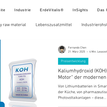
ite
Industrie
ErdeVitalis®
InSights
Das 
y raw material
Lebenszusatzmittel
Industrierohs
ungen
Düngemittel
Batterie
Futtermittel
Fernando Chen
21. März 2025
4 Min. Lesezei
Preisentwicklung
usatzstoffe
Globale Düngerpreise
Chelatdünger
Kaliumhydroxid (KOH):
Motor“ der modernen 
reisentwicklung
Produktanwendungen
Neuigkei
Von Lithiumbatterien in Smar
der Küche, von pharmazeutis
Photovoltaikanlagen – diese...