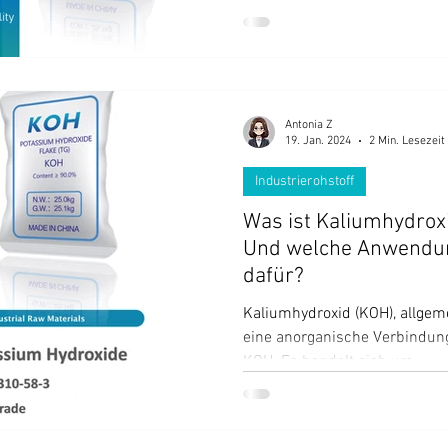
Antonia Z
19. Jan. 2024
2 Min. Lesezeit
Industrierohstoff
Was ist Kaliumhydroxi
Und welche Anwendun
dafür?
Kaliumhydroxid (KOH), allgeme
eine anorganische Verbindun
KOH. Es handelt sich um...