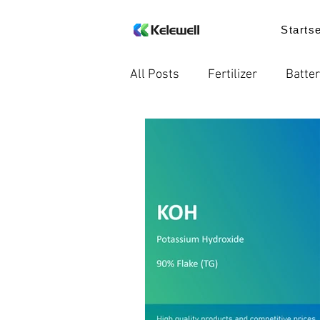
Startse
All Posts
Fertilizer
Batter
Internationale Handelsregel
Nachricht
Lebensmittelz
Trends in der Industrie
P
ErdeVitalis
ErdeVitalis