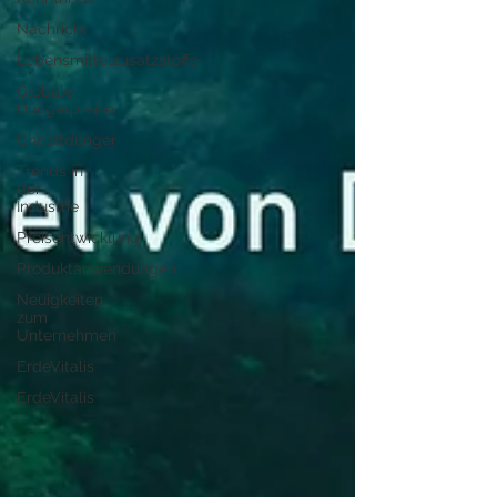
Nachricht
Lebensmittelzusatzstoffe
Globale
Düngerpreise
Chelatdünger
Trends in
der
Industrie
Preisentwicklung
Produktanwendungen
Neuigkeiten
zum
Unternehmen
ErdeVitalis
ErdeVitalis