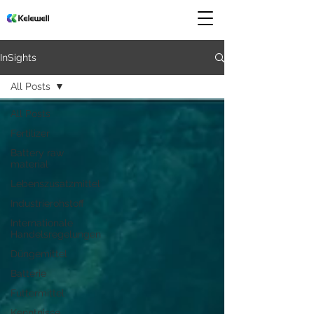
InSights
All Posts
All Posts
Fertilizer
Battery raw
material
Lebenszusatzmittel
Industrierohstoff
Internationale
Handelsregelungen
Düngemittel
Batterie
Futtermittel
Kenntnisse