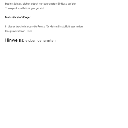
beeinträchtigt, bisher jedoch nur begrenzten Einfluss auf den 
Transport von Kalidünger gehabt.
Mehrnährstoffdünger
In dieser Woche blieben die Preise für Mehrnährstoffdünger in den 
Hauptmärkten in China.
Hinweis
Die oben genannten 
: 
Preisinformationen dienen nur zu 
kommerziellen Referenzzwecken aufgrund der 
Vielfalt der gesammelten Informationen, und 
Kelewell ist nicht für die Authentizität der Daten 
verantwortlich.