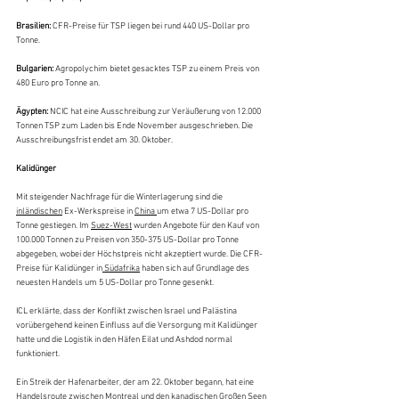
Brasilien: 
CFR-Preise für TSP liegen bei rund 440 US-Dollar pro 
Tonne.
Bulgarien:
 Agropolychim bietet gesacktes TSP zu einem Preis von 
480 Euro pro Tonne an.
Ägypten: 
NCIC hat eine Ausschreibung zur Veräußerung von 12.000 
Tonnen TSP zum Laden bis Ende November ausgeschrieben. Die 
Ausschreibungsfrist endet am 30. Oktober.
Kalidünger
Mit steigender Nachfrage für die Winterlagerung sind die 
inländischen
 Ex-Werkspreise in 
China 
um etwa 7 US-Dollar pro 
Tonne gestiegen. Im 
Suez-West
 wurden Angebote für den Kauf von 
100.000 Tonnen zu Preisen von 350-375 US-Dollar pro Tonne 
abgegeben, wobei der Höchstpreis nicht akzeptiert wurde. Die CFR-
Preise für Kalidünger in
 Südafrika
 haben sich auf Grundlage des 
neuesten Handels um 5 US-Dollar pro Tonne gesenkt.
ICL erklärte, dass der Konflikt zwischen Israel und Palästina 
vorübergehend keinen Einfluss auf die Versorgung mit Kalidünger 
hatte und die Logistik in den Häfen Eilat und Ashdod normal 
funktioniert.
Ein Streik der Hafenarbeiter, der am 22. Oktober begann, hat eine 
Handelsroute zwischen Montreal und den kanadischen Großen Seen 