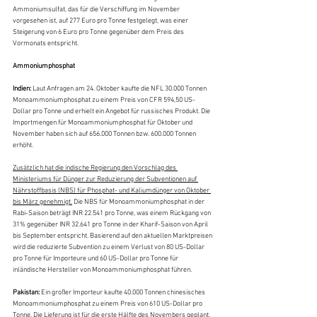
Ammoniumsulfat, das für die Verschiffung im November 
vorgesehen ist, auf 277 Euro pro Tonne festgelegt, was einer 
Steigerung von 6 Euro pro Tonne gegenüber dem Preis des 
Vormonats entspricht.
Ammoniumphosphat
Indien:
 Laut Anfragen am 24. Oktober kaufte die NFL 30.000 Tonnen 
Monoammoniumphosphat zu einem Preis von CFR 594,50 US-
Dollar pro Tonne und erhielt ein Angebot für russisches Produkt. Die 
Importmengen für Monoammoniumphosphat für Oktober und 
November haben sich auf 656.000 Tonnen bzw. 600.000 Tonnen 
erhöht.
Zusätzlich hat die indische Regierung den Vorschlag des 
Ministeriums für Dünger zur Reduzierung der Subventionen auf 
Nährstoffbasis (NBS) für Phosphat- und Kaliumdünger von Oktober 
bis März genehmigt.
 Die NBS für Monoammoniumphosphat in der 
Rabi-Saison beträgt INR 22.541 pro Tonne, was einem Rückgang von 
31% gegenüber INR 32.641 pro Tonne in der Kharif-Saison von April 
bis September entspricht. Basierend auf den aktuellen Marktpreisen 
wird die reduzierte Subvention zu einem Verlust von 80 US-Dollar 
pro Tonne für Importeure und 60 US-Dollar pro Tonne für 
inländische Hersteller von Monoammoniumphosphat führen.
Pakistan: 
Ein großer Importeur kaufte 40.000 Tonnen chinesisches 
Monoammoniumphosphat zu einem Preis von 610 US-Dollar pro 
Tonne. Die Lieferung ist für die erste Hälfte des Novembers geplant. 