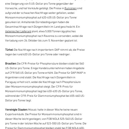
eine Steigerung von 5 US-Dollar pro Tonne gegenüber der 
Vorwoche, und hat Verkäufe getätigt. Die Preise in 
Rumänien
 sind 
aufgrund der schwachen Nachfrage weiter gefallen, wobei 
Monoammoniumphosphat auf 620-635 US-Dollar pro Tonne 
gesunken ist. Anhaltende Dürrebedingungen haben die 
Gesamtnachfrage nach Düngemitteln im Land geschwächt. Ein 
italienischer Lieferant
 plant, etwa 5.000 Tonnen ägyptisches 
Monoammoniumphosphat nach Ravenna zu versenden, wobei die 
Verladung vom 26. Oktober bis zum 5. November geplant ist.
Türkei: 
Die Nachfrage nach importiertem DAP nimmt ab, die Preise 
liegen bei rund 620 US-Dollar pro Tonne oder niedriger.
Brasilien: 
Die CFR-Preise für Phosphorsäure bleiben stabil bei 560 
US-Dollar pro Tonne. Einige Handelsunternehmen haben Angebote 
auf CFR 565 US-Dollar pro Tonne erhöht. Die Preise für DAP/MAP in 
Argentinien sind stabil. Die Nachfrage nach Düngemitteln in 
Paraguay erholt sich, wobei die Nachfrage nach Phosphorsäure 
über Monoammoniumphosphat steigt. Der CFR-Preis für 
Monoammoniumphosphat liegt bei 630-635 US-Dollar pro Tonne, 
während der CFR-Preis für Diammoniumphosphat bei 655-660 US-
Dollar pro Tonne liegt.
Vereinigte Staaten: 
Mosaic hatte in dieser Woche keine neuen 
Exportverkäufe. Die Preise für Monoammoniumphosphat sind in 
dieser Woche leicht gestiegen, von FOB NOLA 525-540 US-Dollar 
pro Tonne in der letzten Woche auf 523-550 US-Dollar pro Tonne. Die 
Preise für Diammoniumphosphat bleiben stabil bei FOB NOLA 600-