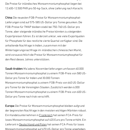
Die Preise für inländisches Monoammoniumphosphat liegen bei 
12.400-12.500 PKR pro 50-kg-Sack, ohne Lieferung nach Karachi.
China:
 Die neuesten FOB-Preise für Monoammoniumphosphat-
Lieferungen sind auf 575-585 US-Dollar pro Tonne gesunken. Die 
FOB-Preise für TMAP bleiben stabil bei 750-760 US-Dollar pro 
Tonne, aber steigende inländische Preise könnten zu steigenden 
Exportpreisen führen. Es ist derzeit unklar, wie viele Exportquoten 
für Phosphate für das restliche vierte Quartal verfügbar sind. Die 
anhaltende Nachfrage in Indien, zusammen mit der 
Winterlagerungsnachfrage im inländischen chinesischen Markt, 
wird voraussichtlich die Preise für Monoammoniumphosphat für 
den Rest dieses Jahres unterstützen.
Saudi-Arabien:
 Ma'adens Novemberlieferungen umfassen 60.000 
Tonnen Monoammoniumphosphat zu einem FOB-Preis von 580 US-
Dollar pro Tonne für Indien und 30.000 Tonnen 
Monoammoniumphosphat zu einem FOB-Preis von 640 US-Dollar 
pro Tonne für die Vereinigten Staaten. Zusätzlich werden 6.000 
Tonnen Monoammoniumphosphat zu einem FOB-Preis von 600 US-
Dollar pro Tonne nach Irak verschifft.
Europa:
 Die Preise für Monoammoniumphosphat bleiben aufgrund 
der begrenzten Nachfrage in den meisten wichtigen Märkten robust. 
Ein Handelsunternehmen in 
Frankreich
 hat seinen FCA-Preis für 
loses Monoammoniumphosphat auf 620 Euro pro Tonne erhöht. Ein 
Lieferant in 
Deutschland und Polen
 hat seinen FCA-Preis für loses 
Monoammoniumphosphat auf 670 US-Dollar pro Tonne angehoben, 