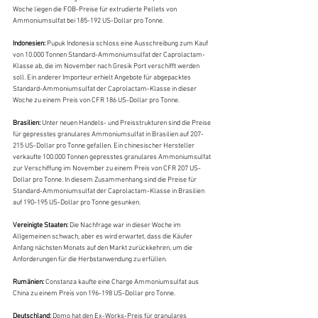
Woche liegen die FOB-Preise für extrudierte Pellets von 
Ammoniumsulfat bei 185-192 US-Dollar pro Tonne.
Indonesien: 
Pupuk Indonesia schloss eine Ausschreibung zum Kauf 
von 10.000 Tonnen Standard-Ammoniumsulfat der Caprolactam-
Klasse ab, die im November nach Gresik Port verschifft werden 
soll. Ein anderer Importeur erhielt Angebote für abgepacktes 
Standard-Ammoniumsulfat der Caprolactam-Klasse in dieser 
Woche zu einem Preis von CFR 186 US-Dollar pro Tonne.
Brasilien: 
Unter neuen Handels- und Preisstrukturen sind die Preise 
für gepresstes granulares Ammoniumsulfat in Brasilien auf 207-
215 US-Dollar pro Tonne gefallen. Ein chinesischer Hersteller 
verkaufte 100.000 Tonnen gepresstes granulares Ammoniumsulfat 
zur Verschiffung im November zu einem Preis von CFR 207 US-
Dollar pro Tonne. In diesem Zusammenhang sind die Preise für 
Standard-Ammoniumsulfat der Caprolactam-Klasse in Brasilien 
auf 190-195 US-Dollar pro Tonne gesunken.
Vereinigte Staaten: 
Die Nachfrage war in dieser Woche im 
Allgemeinen schwach, aber es wird erwartet, dass die Käufer 
Anfang nächsten Monats auf den Markt zurückkehren, um die 
Anforderungen für die Herbstanwendung zu erfüllen.
Rumänien:
 Constanza kaufte eine Charge Ammoniumsulfat aus 
China zu einem Preis von 196-198 US-Dollar pro Tonne.
Deutschland: 
Domo hat den Ex-Works-Preis für granulares 