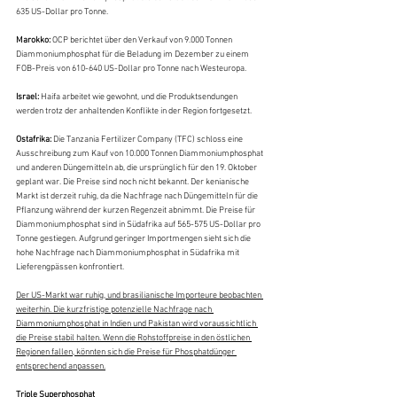
635 US-Dollar pro Tonne.
Marokko: 
OCP berichtet über den Verkauf von 9.000 Tonnen 
Diammoniumphosphat für die Beladung im Dezember zu einem 
FOB-Preis von 610-640 US-Dollar pro Tonne nach Westeuropa.
Israel: 
Haifa arbeitet wie gewohnt, und die Produktsendungen 
werden trotz der anhaltenden Konflikte in der Region fortgesetzt.
Ostafrika: 
Die Tanzania Fertilizer Company (TFC) schloss eine 
Ausschreibung zum Kauf von 10.000 Tonnen Diammoniumphosphat 
und anderen Düngemitteln ab, die ursprünglich für den 19. Oktober 
geplant war. Die Preise sind noch nicht bekannt. Der kenianische 
Markt ist derzeit ruhig, da die Nachfrage nach Düngemitteln für die 
Pflanzung während der kurzen Regenzeit abnimmt. Die Preise für 
Diammoniumphosphat sind in Südafrika auf 565-575 US-Dollar pro 
Tonne gestiegen. Aufgrund geringer Importmengen sieht sich die 
hohe Nachfrage nach Diammoniumphosphat in Südafrika mit 
Lieferengpässen konfrontiert.
Der US-Markt war ruhig, und brasilianische Importeure beobachten 
weiterhin. Die kurzfristige potenzielle Nachfrage nach 
Diammoniumphosphat in Indien und Pakistan wird voraussichtlich 
die Preise stabil halten. Wenn die Rohstoffpreise in den östlichen 
Regionen fallen, könnten sich die Preise für Phosphatdünger 
entsprechend anpassen.
Triple Superphosphat