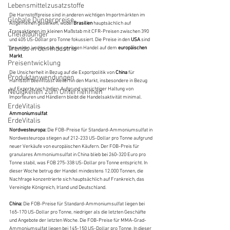
Lebensmittelzusatzstoffe
Die Harnstoffpreise sind in anderen wichtigen Importmärkten im 
Globale Düngerpreise
Allgemeinen gesunken, wobei 
Brasilien
 hauptsächlich auf 
Transaktionen im kleinen Maßstab mit CFR-Preisen zwischen 390 
Chelatdünger
und 405 US-Dollar pro Tonne fokussiert. Die Preise in den 
USA
 sind 
Trends in der Industrie
gesunken, und es gab nur geringen Handel auf dem 
europäischen 
Markt
.
Preisentwicklung
Die Unsicherheit in Bezug auf die Exportpolitik von 
China
 für 
Produktanwendungen
Harnstoff beeinflusst weiterhin den Markt, insbesondere in Bezug 
auf Exporte nach Indien. Aufgrund vorsichtiger Haltung von 
Neuigkeiten zum Unternehmen
Importeuren und Händlern bleibt die Handelsaktivität minimal.
ErdeVitalis
Ammoniumsulfat
ErdeVitalis
Nordwesteuropa:
 Die FOB-Preise für Standard-Ammoniumsulfat in 
Nordwesteuropa stiegen auf 212-233 US-Dollar pro Tonne aufgrund 
neuer Verkäufe von europäischen Käufern. Der FOB-Preis für 
granulares Ammoniumsulfat in China blieb bei 260-320 Euro pro 
Tonne stabil, was FOB 275-338 US-Dollar pro Tonne entspricht. In 
dieser Woche betrug der Handel mindestens 12.000 Tonnen, die 
Nachfrage konzentrierte sich hauptsächlich auf Frankreich, das 
Vereinigte Königreich, Irland und Deutschland.
China:
 Die FOB-Preise für Standard-Ammoniumsulfat liegen bei 
165-170 US-Dollar pro Tonne, niedriger als die letzten Geschäfte 
und Angebote der letzten Woche. Die FOB-Preise für MMA-Grad-
Ammoniumsulfat liegen bei 145-150 US-Dollar pro Tonne. In dieser 