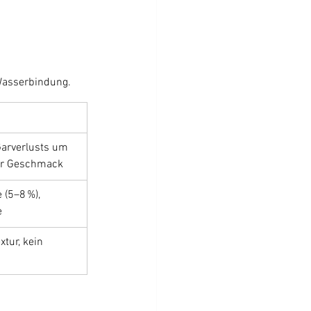
e Wasserbindung.
arverlusts um 
ger Geschmack
(5–8 %), 
e
tur, kein 