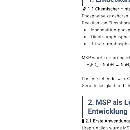
🔬 1.1 Chemischer Hint
Phosphatsalze gehören 
Reaktion von Phosphors
Mononatriumphosph
Dinatriumphosphat
Trinatriumphosphat
MSP wurde ursprünglich 
 H₃PO₄ + NaOH → NaH₂
Das entstehende saure Sa
Geruchslosigkeit und c
2. MSP als L
Entwicklung
🧪 2.1 Erste Anwendunge
Ursprünglich wurde MSP