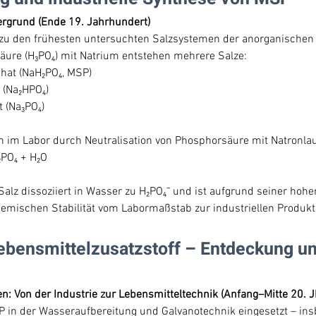
ergrund (Ende 19. Jahrhundert)
zu den frühesten untersuchten Salzsystemen der anorganischen
äure (H₃PO₄) mit Natrium entstehen mehrere Salze:
at (NaH₂PO₄, MSP)
 (Na₂HPO₄)
 (Na₃PO₄)
im Labor durch Neutralisation von Phosphorsäure mit Natronlaug
PO₄ + H₂O
lz dissoziiert in Wasser zu H₂PO₄⁻ und ist aufgrund seiner hohen
hemischen Stabilität vom Labormaßstab zur industriellen Produk
ebensmittelzusatzstoff – Entdeckung un
n: Von der Industrie zur Lebensmitteltechnik (Anfang–Mitte 20. J
 in der Wasseraufbereitung und Galvanotechnik eingesetzt – in