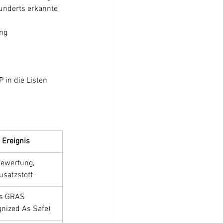
hunderts erkannte 
ung
in die Listen 
 Ereignis
Bewertung, 
satzstoff
s GRAS 
gnized As Safe)