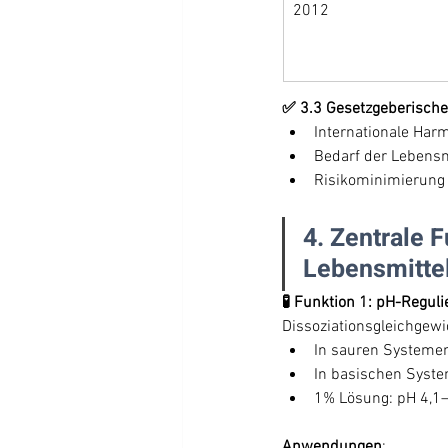
2012
✅ 3.3 Gesetzgeberische
Internationale Ha
Bedarf der Lebensm
Risikominimierung 
4. Zentrale
Lebensmitte
🧪 Funktion 1: pH-Regul
Dissoziationsgleichgew
In sauren Systemen
In basischen Syste
1% Lösung: pH 4,1–4
Anwendungen
: