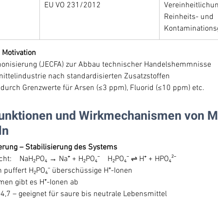
EU VO 231/2012
Vereinheitlichun
Reinheits- und 
Kontaminations
 Motivation
rmonisierung (JECFA) zur Abbau technischer Handelshemmnisse
ittelindustrie nach standardisierten Zusatzstoffen
durch Grenzwerte für Arsen (≤3 ppm), Fluorid (≤10 ppm) etc.
 Funktionen und Wirkmechanismen von M
ln
ierung – Stabilisierung des Systems
icht: NaH₂PO₄ → Na⁺ + H₂PO₄⁻ H₂PO₄⁻ ⇌ H⁺ + HPO₄²⁻
 puffert H₂PO₄⁻ überschüssige H⁺-Ionen
men gibt es H⁺-Ionen ab
,7 – geeignet für saure bis neutrale Lebensmittel