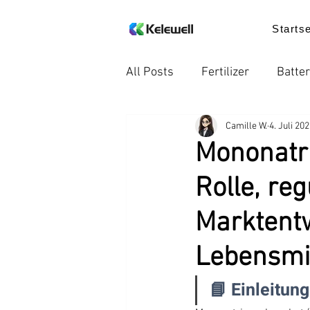
Startse
All Posts
Fertilizer
Batter
Camille W.
4. Juli 20
Internationale Handelsregel
Mononatr
Rolle, re
Nachricht
Lebensmittelz
Marktentw
Trends in der Industrie
P
Lebensmit
📘 Einleitung
ErdeVitalis
ErdeVitalis