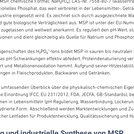
SP, chemische Formel: NaH₂PO₄), CAS-Nr. 7558-80-7 (wasserfre
nktionelles Phosphat, das weit verbreitet in der Lebensmittel-, Get
strie eingesetzt wird. Es zeichnet sich durch ausgezeichnete Was
d gute biologische Verträglichkeit aus. MSP ist unter der EU-Num
zugelassen und weltweit anerkannt. Es reguliert den pH-Wert, stab
onen und dient gleichzeitig als Quelle für Natrium und Phosphor
igenschaften des H₂PO₄⁻-Ions bildet MSP in sauren bis neutralen
das pH-Schwankungen effektiv abfedert, Proteindenaturierung verh
rt und Metallionenoxidation hemmt. Aufgrund seiner Hitzestabilitä
ngen in Fleischprodukten, Backwaren und Getränken.
en umfassenden Überblick über die physikalisch-chemischen Eige
he Einordnung (FCC, EU 231/2012, FDA, JECFA, GB-Standards), be
men in Lebensmitteln (pH-Regulierung, Wasserbindung, Lockerung
hydrierte Form. Abschließend werden Marktentwicklungen und Zu
ischer Leitfaden für Produktentwicklung, Qualitätssicherung und H
g und industrielle Synthese von MSP