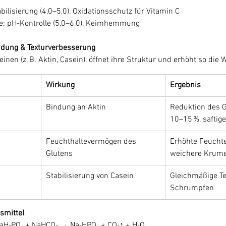
bilisierung (4,0–5,0), Oxidationsschutz für Vitamin C
e: pH-Kontrolle (5,0–6,0), Keimhemmung
indung & Texturverbesserung
einen (z. B. Aktin, Casein), öffnet ihre Struktur und erhöht so di
Wirkung
Ergebnis
Bindung an Aktin
Reduktion des G
10–15 %, safti
Feuchthaltevermögen des 
Erhöhte Feuchte 
Glutens
weichere Krum
Stabilisierung von Casein
Gleichmäßige Tex
Schrumpfen
smittel
NaH₂PO₄ + NaHCO₃ → Na₂HPO₄ + CO₂↑ + H₂O