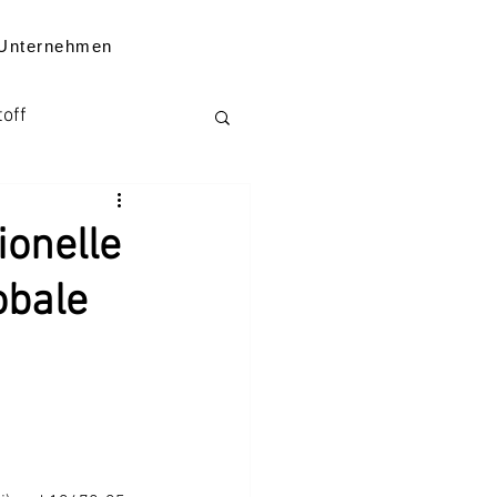
Unternehmen
toff
Kenntnisse
onelle
obale
ten zum Unternehmen