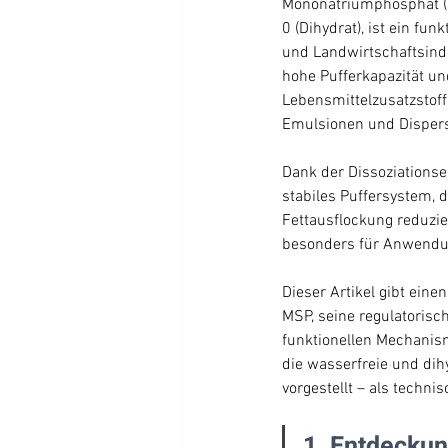
Mononatriumphosphat (M
0 (Dihydrat), ist ein fu
und Landwirtschaftsindu
hohe Pufferkapazität un
Lebensmittelzusatzstoff 
Emulsionen und Dispersi
Dank der Dissoziationse
stabiles Puffersystem, 
Fettausflockung reduzie
besonders für Anwendu
Dieser Artikel gibt ein
MSP, seine regulatorisc
funktionellen Mechanis
die wasserfreie und di
vorgestellt – als techn
1. Entdeckun