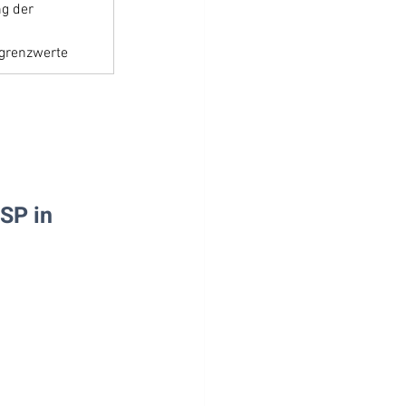
g der 
grenzwerte
SP in 