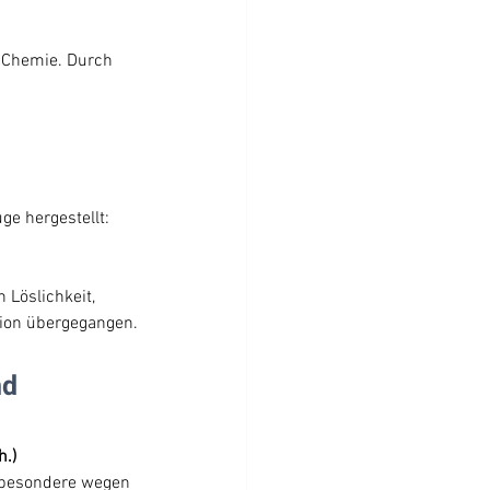
 Chemie. Durch 
e hergestellt:
 Löslichkeit, 
tion übergegangen.
d 
h.)
sbesondere wegen 