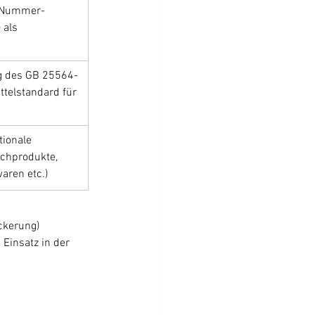
-Nummer-
 als 
g des GB 25564-
telstandard für 
ionale 
ilchprodukte, 
aren etc.)
ckerung) 
Einsatz in der 