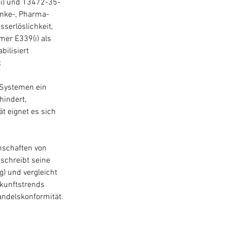
i) und 13472-35-
ränke-, Pharma- 
serlöslichkeit, 
mer E339(i) als 
ilisiert 
.
 Systemen ein 
indert, 
t eignet es sich 
nschaften von 
schreibt seine 
) und vergleicht 
kunftstrends 
andelskonformität.