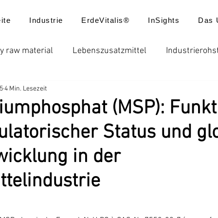
ite
Industrie
ErdeVitalis®
InSights
Das 
y raw material
Lebenszusatzmittel
Industrierohs
25
4 Min. Lesezeit
ungen
Düngemittel
Batterie
Futtermittel
iumphosphat (MSP): Funkti
gulatorischer Status und gl
usatzstoffe
Globale Düngerpreise
Chelatdünger
icklung in der
reisentwicklung
Produktanwendungen
Neuigkei
telindustrie