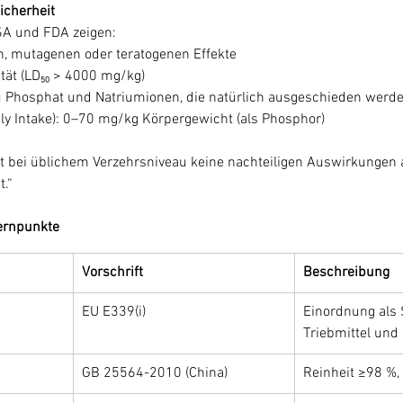
icherheit
A und FDA zeigen:
, mutagenen oder teratogenen Effekte
ität (LD₅₀ > 4000 mg/kg)
u Phosphat und Natriumionen, die natürlich ausgeschieden werd
ily Intake): 0–70 mg/kg Körpergewicht (als Phosphor)
t bei üblichem Verzehrsniveau keine nachteiligen Auswirkungen a
.“
ernpunkte
Vorschrift
Beschreibung
EU E339(i)
Einordnung als 
Triebmittel und 
GB 25564-2010 (China)
Reinheit ≥98 %,