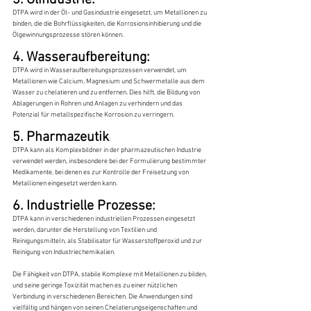
3. Ölindustrie:
DTPA wird in der Öl- und Gasindustrie eingesetzt, um Metallionen zu 
binden, die die Bohrflüssigkeiten, die Korrosionsinhibierung und die 
Ölgewinnungsprozesse stören können.
4. Wasseraufbereitung:
DTPA wird in Wasseraufbereitungsprozessen verwendet, um 
Metallionen wie Calcium, Magnesium und Schwermetalle aus dem 
Wasser zu chelatieren und zu entfernen. Dies hilft, die Bildung von 
Ablagerungen in Rohren und Anlagen zu verhindern und das 
Potenzial für metallspezifische Korrosion zu verringern.
5. Pharmazeutik
:
DTPA kann als Komplexbildner in der pharmazeutischen Industrie 
verwendet werden, insbesondere bei der Formulierung bestimmter 
Medikamente, bei denen es zur Kontrolle der Freisetzung von 
Metallionen eingesetzt werden kann.
6. Industrielle Prozesse:
DTPA kann in verschiedenen industriellen Prozessen eingesetzt 
werden, darunter die Herstellung von Textilien und 
Reinigungsmitteln, als Stabilisator für Wasserstoffperoxid und zur 
Reinigung von Industriechemikalien.
Die Fähigkeit von DTPA, stabile Komplexe mit Metallionen zu bilden, 
und seine geringe Toxizität machen es zu einer nützlichen 
Verbindung in verschiedenen Bereichen. Die Anwendungen sind 
vielfältig und hängen von seinen Chelatierungseigenschaften und 