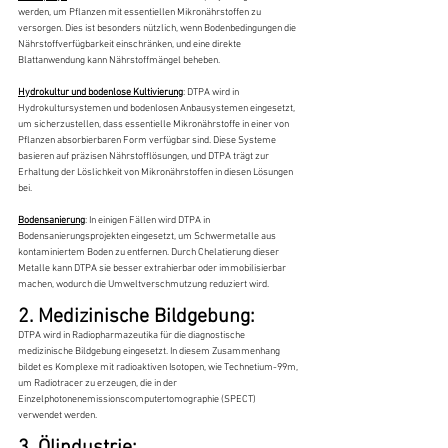
werden, um Pflanzen mit essentiellen Mikronährstoffen zu 
versorgen. Dies ist besonders nützlich, wenn Bodenbedingungen die 
Nährstoffverfügbarkeit einschränken, und eine direkte 
Blattanwendung kann Nährstoffmängel beheben.
Hydrokultur und bodenlose Kultivierung
: DTPA wird in 
Hydrokultursystemen und bodenlosen Anbausystemen eingesetzt, 
um sicherzustellen, dass essentielle Mikronährstoffe in einer von 
Pflanzen absorbierbaren Form verfügbar sind. Diese Systeme 
basieren auf präzisen Nährstofflösungen, und DTPA trägt zur 
Erhaltung der Löslichkeit von Mikronährstoffen in diesen Lösungen 
bei.
Bodensanierung
: In einigen Fällen wird DTPA in 
Bodensanierungsprojekten eingesetzt, um Schwermetalle aus 
kontaminiertem Boden zu entfernen. Durch Chelatierung dieser 
Metalle kann DTPA sie besser extrahierbar oder immobilisierbar 
machen, wodurch die Umweltverschmutzung reduziert wird.
2. Medizinische Bildgebung:
DTPA wird in Radiopharmazeutika für die diagnostische 
medizinische Bildgebung eingesetzt. In diesem Zusammenhang 
bildet es Komplexe mit radioaktiven Isotopen, wie Technetium-99m, 
um Radiotracer zu erzeugen, die in der 
Einzelphotonenemissionscomputertomographie (SPECT) 
verwendet werden.