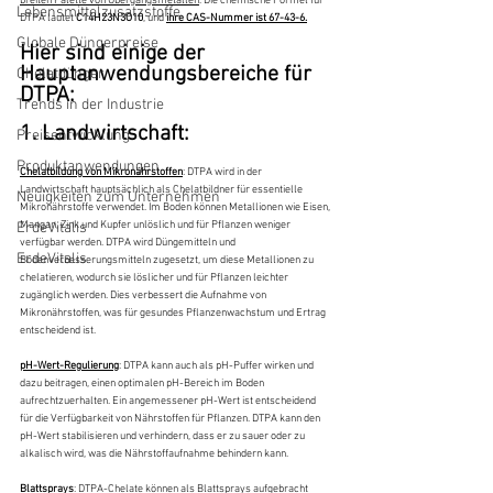
breiten Palette von Übergangsmetallen
. Die chemische Formel für 
Lebensmittelzusatzstoffe
DTPA lautet
 C14H23N3O10
, und 
ihre CAS-Nummer ist 67-43-6.
Globale Düngerpreise
Hier sind einige der 
Hauptanwendungsbereiche für 
Chelatdünger
DTPA:
Trends in der Industrie
1. Landwirtschaft:
Preisentwicklung
Produktanwendungen
Chelatbildung von Mikronährstoffen
: DTPA wird in der 
Landwirtschaft hauptsächlich als Chelatbildner für essentielle 
Neuigkeiten zum Unternehmen
Mikronährstoffe verwendet. Im Boden können Metallionen wie Eisen, 
Mangan, Zink und Kupfer unlöslich und für Pflanzen weniger 
ErdeVitalis
verfügbar werden. DTPA wird Düngemitteln und 
ErdeVitalis
Bodenverbesserungsmitteln zugesetzt, um diese Metallionen zu 
chelatieren, wodurch sie löslicher und für Pflanzen leichter 
zugänglich werden. Dies verbessert die Aufnahme von 
Mikronährstoffen, was für gesundes Pflanzenwachstum und Ertrag 
entscheidend ist.
pH-Wert-Regulierung
: DTPA kann auch als pH-Puffer wirken und 
dazu beitragen, einen optimalen pH-Bereich im Boden 
aufrechtzuerhalten. Ein angemessener pH-Wert ist entscheidend 
für die Verfügbarkeit von Nährstoffen für Pflanzen. DTPA kann den 
pH-Wert stabilisieren und verhindern, dass er zu sauer oder zu 
alkalisch wird, was die Nährstoffaufnahme behindern kann.
Blattsprays
: DTPA-Chelate können als Blattsprays aufgebracht 