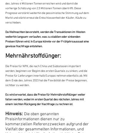
des Jahres 4 Millionen Tonnen erreichen wird und damit die 
vorherige Schätzung von 2,5 Millionen Tonnen übertrifft. Diese 
Prognose verstärkt weiterhin die pessimistische Stimmung auf dem 
Markt und stärkt erneut die Entschlossenheit der Käufer, Käufe zu 
verschieben.
Da Weihnachten bevorsteht, werden die Transaktionen im Westen 
weiterhin langsam verlaufen, was zu stabilen oder sinkenden 
Preisen führen wird. In Europa könnte vor der Frühjahrsaussaat eine 
gewisse Nachfrage entstehen.
Mehrnährstoffdünger:
Die Preise für NPK, die nach China und Südostasien importiert 
werden, beginnen vor Beginn des ersten Quartals zu sinken, und die 
Preise für Lieferungen innerhalb Europas nehmen ebenfalls ab. Mit 
dem Ende des Jahres 2023 hat die Flexibilität der Preise begonnen, 
sichtbar zu werden.
Es wird erwartet, dass die Preise für Mehrnährstoffdünger weiter 
fallen werden, wobei im ersten Quartal des nächsten Jahres mit 
einem leichten Rückgang der Nachfrage zu rechnen ist.
Hinweis: 
Die oben genannten 
Preisinformationen dienen nur zu 
kommerziellen Referenzzwecken aufgrund der 
Vielfalt der gesammelten Informationen, und 