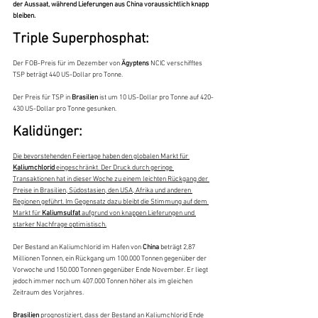
der Aussaat, während Lieferungen aus China voraussichtlich knapp 
bleiben.
Triple Superphosphat:
Der FOB-Preis für im Dezember von 
Ägyptens 
NCIC verschifftes 
TSP beträgt 440 US-Dollar pro Tonne.
Der Preis für TSP in 
Brasilien 
ist um 10 US-Dollar pro Tonne auf 420-
430 US-Dollar pro Tonne gesunken.
Kalidünger:
Die bevorstehenden Feiertage haben den globalen Markt für 
Kaliumchlorid 
eingeschränkt. Der Druck durch geringe 
Transaktionen hat in dieser Woche zu einem leichten Rückgang der 
Preise in Brasilien, Südostasien, den USA, Afrika und anderen 
Regionen geführt. Im Gegensatz dazu bleibt die Stimmung auf dem 
Markt für 
Kaliumsulfat 
aufgrund von knappen Lieferungen und 
starker Nachfrage optimistisch.
Der Bestand an Kaliumchlorid im Hafen von 
China 
beträgt 2,87 
Millionen Tonnen, ein Rückgang um 100.000 Tonnen gegenüber der 
Vorwoche und 150.000 Tonnen gegenüber Ende November. Er liegt 
jedoch immer noch um 407.000 Tonnen höher als im gleichen 
Zeitraum des Vorjahres.
Brasilien 
prognostiziert, dass der Bestand an Kaliumchlorid Ende 