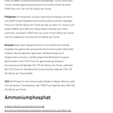
Preis für MMA-Grad Ammoniumsulfat beträgt 110 US-Dollar pro 
Tonne, und der gepresste granulare Ammoniumsulfat hat einen 
FOB-Preis von 140-145 US-Dollar pro Tonne.
Philippinen:
 Ein Importeur schloss eine Ausschreibung zum Kauf 
von 8.000 Tonnen Standard-Ammoniumsulfat zu einem niedrigen 
Preis von 140 US-Dollar pro Tonne ab, das vor dem 15. Januar zum 
Hafen SANGI verschifft wird. Diese Waren könnten aus China 
stammen, mit einem FOB-Preis von rund 110 US-Dollar pro Tonne 
und Versandkosten von etwa 25 US-Dollar pro Tonne.
Brasilien:
 Nach dem Abwärtstrend im Harnstoffmarkt sind die 
Angebote für gepresstes granulares Ammoniumsulfat in Brasilien 
in dieser Woche ebenfalls gesunken. Die Nachfrage ist im 
Allgemeinen schwach, und die allgemeine Marktstimmung ist 
pessimistisch. Der CFR-Preis für gepresstes granulares 
Ammoniumsulfat beträgt 165-175 US-Dollar pro Tonne, während 
der CFR-Preis für Standard-Ammoniumsulfat stabil bei 135-145 
US-Dollar pro Tonne bleibt.
USA: 
Die Preise für Ammoniumsulfat blieben in dieser Woche stabil, 
mit fast keinen Transaktionen. Der FOB-Preis liegt bei etwa 300-335 
US-Dollar pro Tonne.
Ammoniumphosphat:
In dieser Woche konzentrieren sich die 
Ammoniumphosphattransaktionen hauptsächlich auf Indien und 