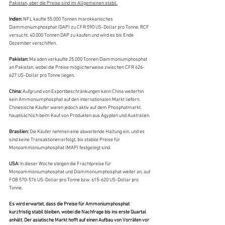
Pakistan, aber die Preise sind im Allgemeinen stabil.
Indien: 
NFL kaufte 55.000 Tonnen marokkanisches 
Diammoniumphosphat (DAP) zu CFR 590 US-Dollar pro Tonne. RCF 
versucht, 40.000 Tonnen DAP zu kaufen und wird es bis Ende 
Dezember verschiffen.
Pakistan: 
Ma'aden verkaufte 25.000 Tonnen Diammoniumphosphat 
an Pakistan, wobei die Preise möglicherweise zwischen CFR 626-
627 US-Dollar pro Tonne liegen.
China: 
Aufgrund von Exportbeschränkungen kann China weiterhin 
kein Ammoniumphosphat auf den internationalen Markt liefern. 
Chinesische Käufer waren jedoch aktiv auf dem Phosphatmarkt, 
hauptsächlich beim Kauf von Produkten aus Ägypten und Australien.
Brasilien: 
Die Käufer nehmen eine abwartende Haltung ein, und es 
sind keine Transaktionen erfolgt, bis stabile Preise für 
Monoammoniumphosphat (MAP) festgelegt sind.
USA:
 In dieser Woche steigen die Frachtpreise für 
Monoammoniumphosphat und Diammoniumphosphat weiter an, auf 
FOB 570-576 US-Dollar pro Tonne bzw. 615-620 US-Dollar pro 
Tonne.
Es wird erwartet, dass die Preise für Ammoniumphosphat 
kurzfristig stabil bleiben, wobei die Nachfrage bis ins erste Quartal 
anhält. Der asiatische Markt hofft auf einen Aufbau von Vorräten vor 