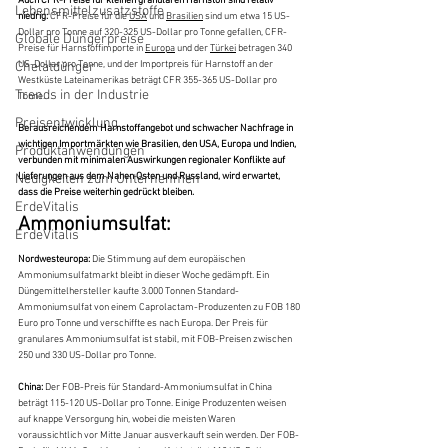
Auch CFR-Preise für kleinen granularen Harnstoff sind relativ 
Lebensmittelzusatzstoffe
niedrig:
 CFR-Preise für die 
USA
 und 
Brasilien
 sind um etwa 15 US-
Dollar pro Tonne auf 320-325 US-Dollar pro Tonne gefallen, CFR-
Globale Düngerpreise
Preise für Harnstoffimporte in 
Europa
 und der 
Türkei
 betragen 340 
US-Dollar pro Tonne, und der Importpreis für Harnstoff an der 
Chelatdünger
Westküste Lateinamerikas beträgt CFR 355-365 US-Dollar pro 
Trends in der Industrie
Tonne.
Preisentwicklung
Bei ausreichendem Harnstoffangebot und schwacher Nachfrage in 
wichtigen Importmärkten wie Brasilien, den USA, Europa und Indien, 
Produktanwendungen
verbunden mit minimalen Auswirkungen regionaler Konflikte auf 
Lieferungen aus dem Nahen Osten und Russland, wird erwartet, 
Neuigkeiten zum Unternehmen
dass die Preise weiterhin gedrückt bleiben.
ErdeVitalis
Ammoniumsulfat:
ErdeVitalis
Nordwesteuropa:
 Die Stimmung auf dem europäischen 
Ammoniumsulfatmarkt bleibt in dieser Woche gedämpft. Ein 
Düngemittelhersteller kaufte 3.000 Tonnen Standard-
Ammoniumsulfat von einem Caprolactam-Produzenten zu FOB 180 
Euro pro Tonne und verschiffte es nach Europa. Der Preis für 
granulares Ammoniumsulfat ist stabil, mit FOB-Preisen zwischen 
250 und 330 US-Dollar pro Tonne.
China: 
Der FOB-Preis für Standard-Ammoniumsulfat in China 
beträgt 115-120 US-Dollar pro Tonne. Einige Produzenten weisen 
auf knappe Versorgung hin, wobei die meisten Waren 
voraussichtlich vor Mitte Januar ausverkauft sein werden. Der FOB-