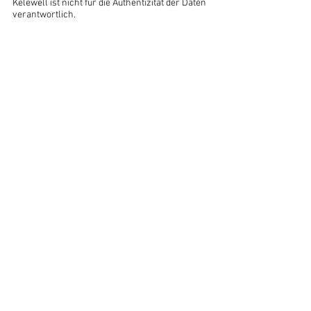
Kelewell ist nicht für die Authentizität der Daten 
verantwortlich.
MAP
Harnstoff
TSP
Globale Düngemittelpreise
Globale Düngerpreise
Nachricht