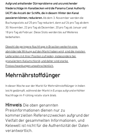
Aufgrund anhaltender Dürreprobleme und unzureichender 
Niederschläge im Kanalbecken wird die Panama Canal Authority 
(ACP) die Anzahl der Schiffe, die in diesem Winter den Kanal 
passieren können, reduzieren.
 Ab dem 3. November werden die 
Buchungsslots auf 25 pro Tag reduziert, dann auf 24 pro Tag ab dem 
30. November, 22 pro Tag ab Dezember, 20 pro Tag ab Januar und 
18 pro Tag ab Februar. Diese Slots werden bis auf Weiteres 
beibehalten.
Obwohl die geringere Nachfrage in Brasilien weiterhin eine 
abmildernde Wirkung auf den Markt haben wird, sind die meisten 
Lieferanten mit ihrer Position zufrieden, insbesondere bei 
granuliertem Kaliumchlorid, und daher sind starke 
Preisschwankungen unwahrscheinlich.
Mehrnährstoffdünger
In dieser Woche war der Markt für Mehrnährstoffdünger in Indien 
leicht gedämpft, während der Markt in Europa aufgrund erhöhter 
Nachfrage im Frühling relativ stark blieb.
Hinweis
Die oben genannten 
: 
Preisinformationen dienen nur zu 
kommerziellen Referenzzwecken aufgrund der 
Vielfalt der gesammelten Informationen, und 
Kelewell ist nicht für die Authentizität der Daten 
verantwortlich.