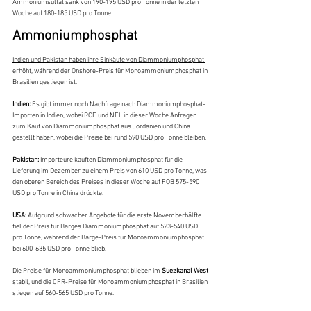
Ammoniumsulfat sank von 190-195 USD pro Tonne in der letzten 
Woche auf 180-185 USD pro Tonne.
Ammoniumphosphat
Indien und Pakistan haben ihre Einkäufe von Diammoniumphosphat 
erhöht, während der Onshore-Preis für Monoammoniumphosphat in 
Brasilien gestiegen ist.
Indien: 
Es gibt immer noch Nachfrage nach Diammoniumphosphat-
Importen in Indien, wobei RCF und NFL in dieser Woche Anfragen 
zum Kauf von Diammoniumphosphat aus Jordanien und China 
gestellt haben, wobei die Preise bei rund 590 USD pro Tonne bleiben.
Pakistan: 
Importeure kauften Diammoniumphosphat für die 
Lieferung im Dezember zu einem Preis von 610 USD pro Tonne, was 
den oberen Bereich des Preises in dieser Woche auf FOB 575-590 
USD pro Tonne in China drückte.
USA:
 Aufgrund schwacher Angebote für die erste Novemberhälfte 
fiel der Preis für Barges Diammoniumphosphat auf 523-540 USD 
pro Tonne, während der Barge-Preis für Monoammoniumphosphat 
bei 600-635 USD pro Tonne blieb.
Die Preise für Monoammoniumphosphat blieben im
 Suezkanal West
stabil, und die CFR-Preise für Monoammoniumphosphat in Brasilien 
stiegen auf 560-565 USD pro Tonne.