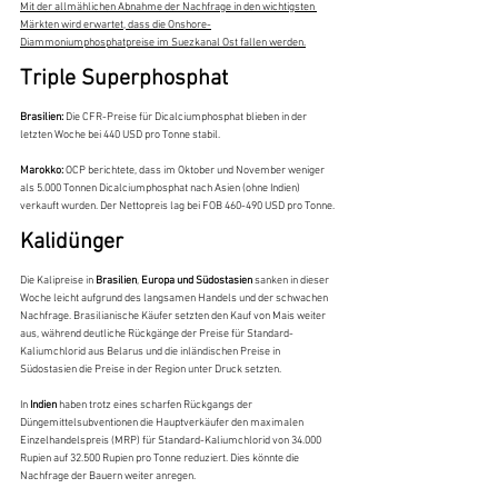
Mit der allmählichen Abnahme der Nachfrage in den wichtigsten 
Märkten wird erwartet, dass die Onshore-
Diammoniumphosphatpreise im Suezkanal Ost fallen werden.
Triple Superphosphat
Brasilien:
 Die CFR-Preise für Dicalciumphosphat blieben in der 
letzten Woche bei 440 USD pro Tonne stabil.
Marokko: 
OCP berichtete, dass im Oktober und November weniger 
als 5.000 Tonnen Dicalciumphosphat nach Asien (ohne Indien) 
verkauft wurden. Der Nettopreis lag bei FOB 460-490 USD pro Tonne.
Kalidünger
Die Kalipreise in 
Brasilien
, 
Europa und Südostasien
 sanken in dieser 
Woche leicht aufgrund des langsamen Handels und der schwachen 
Nachfrage. Brasilianische Käufer setzten den Kauf von Mais weiter 
aus, während deutliche Rückgänge der Preise für Standard-
Kaliumchlorid aus Belarus und die inländischen Preise in 
Südostasien die Preise in der Region unter Druck setzten.
In 
Indien
 haben trotz eines scharfen Rückgangs der 
Düngemittelsubventionen die Hauptverkäufer den maximalen 
Einzelhandelspreis (MRP) für Standard-Kaliumchlorid von 34.000 
Rupien auf 32.500 Rupien pro Tonne reduziert. Dies könnte die 
Nachfrage der Bauern weiter anregen.