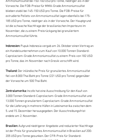
Ammoniumsulfat bei 150-160 USD pro Tonne, niedriger als in der 
Vorwoche. Die FOB-Preise für MMA-Grade Ammoniumsulfat 
blieben stabil bei 145-150 USD pro Tonne. Die FOB-Preise für 
extrudierte Pellets von Ammoniumsulfat lagen ebenfalls bei 175-
185 USD pro Tonne, niedriger als in der Vorwoche. Der Hauptgrund 
ist die schwache Nachfrage der brasilianischen Importeure im 
November, die zu einem Preisrückgang bei granuliertem 
Ammoniumsulfat führte.
Indonesien:
 Pupuk Indonesia vergab am 26. Oktober einen Vertrag an 
ein Handelsunternehmen zum Kauf von 10.000 Tonnen Standard-
Caprolactam-Grade Ammoniumsulfat zu einem Preis von 182 USD 
pro Tonne, das im November nach Gresik verschifft wird.
Thailand: 
Der inländische Preis für granuliertes Ammoniumsulfat 
fiel von 8.000 Thai Baht pro Tonne (221 USD pro Tonne) gegenüber 
der Vorwoche um 500 Thai Baht.
Zentralamerika:
 Incofe hat eine Ausschreibung für den Kauf von 
3.000 Tonnen Standard-Caprolactam-Grade Ammoniumsulfat und 
13.000 Tonnen granuliertem Caprolactam-Grade Ammoniumsulfat 
für die Lieferung in mehrere Häfen in Lateinamerika zwischen dem 
5. und 15. Dezember herausgegeben. Der Ausschreibungsfrist 
endete am 2. November.
Brasilien: 
Aufgrund niedrigerer Angebote und reduzierter Nachfrage 
ist der Preis für granuliertes Ammoniumsulfat in Brasilien auf 200-
205 USD pro Tonne gesunken. Der CFR-Preis für Standard-