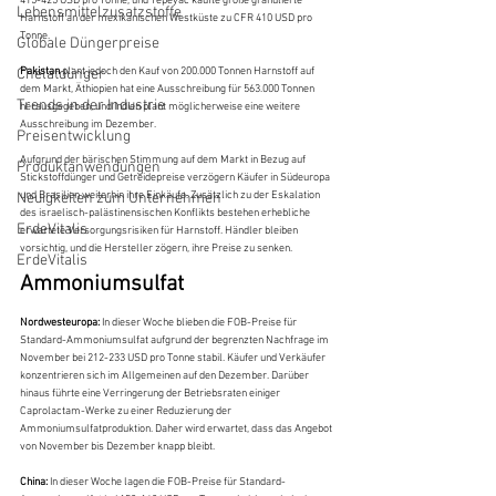
415-425 USD pro Tonne, und Tepeyac kaufte große granulierte 
Lebensmittelzusatzstoffe
Harnstoff an der mexikanischen Westküste zu CFR 410 USD pro 
Tonne.
Globale Düngerpreise
Pakistan
 plant jedoch den Kauf von 200.000 Tonnen Harnstoff auf 
Chelatdünger
dem Markt, Äthiopien hat eine Ausschreibung für 563.000 Tonnen 
Trends in der Industrie
herausgegeben, und Indien plant möglicherweise eine weitere 
Ausschreibung im Dezember.
Preisentwicklung
Aufgrund der bärischen Stimmung auf dem Markt in Bezug auf 
Produktanwendungen
Stickstoffdünger und Getreidepreise verzögern Käufer in Südeuropa 
und Brasilien weiterhin ihre Einkäufe. Zusätzlich zu der Eskalation 
Neuigkeiten zum Unternehmen
des israelisch-palästinensischen Konflikts bestehen erhebliche 
ErdeVitalis
erwartete Versorgungsrisiken für Harnstoff. Händler bleiben 
vorsichtig, und die Hersteller zögern, ihre Preise zu senken.
ErdeVitalis
Ammoniumsulfat
Nordwesteuropa:
 In dieser Woche blieben die FOB-Preise für 
Standard-Ammoniumsulfat aufgrund der begrenzten Nachfrage im 
November bei 212-233 USD pro Tonne stabil. Käufer und Verkäufer 
konzentrieren sich im Allgemeinen auf den Dezember. Darüber 
hinaus führte eine Verringerung der Betriebsraten einiger 
Caprolactam-Werke zu einer Reduzierung der 
Ammoniumsulfatproduktion. Daher wird erwartet, dass das Angebot 
von November bis Dezember knapp bleibt.
China:
 In dieser Woche lagen die FOB-Preise für Standard-