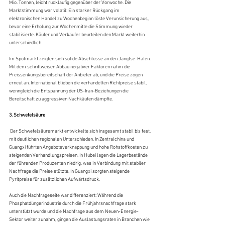
Mio. Tonnen, leicht rückläufig gegenüber der Vorwoche. Die 
Marktstimmung war volatil: Ein starker Rückgang im 
elektronischen Handel zu Wochenbeginn löste Verunsicherung aus, 
bevor eine Erholung zur Wochenmitte die Stimmung wieder 
stabilisierte. Käufer und Verkäufer beurteilen den Markt weiterhin 
unterschiedlich. 
Im Spotmarkt zeigten sich solide Abschlüsse an den Jangtse-Häfen. 
Mit dem schrittweisen Abbau negativer Faktoren nahm die 
Preissenkungsbereitschaft der Anbieter ab, und die Preise zogen 
erneut an. International blieben die verhandelten Richtpreise stabil, 
wenngleich die Entspannung der US-Iran-Beziehungen die 
Bereitschaft zu aggressiven Nachkäufen dämpfte.
3. Schwefelsäure
 Der Schwefelsäuremarkt entwickelte sich insgesamt stabil bis fest, 
mit deutlichen regionalen Unterschieden. In Zentralchina und 
Guangxi führten Angebotsverknappung und hohe Rohstoffkosten zu 
steigenden Verhandlungspreisen. In Hubei lagen die Lagerbestände 
der führenden Produzenten niedrig, was in Verbindung mit stabiler 
Nachfrage die Preise stützte. In Guangxi sorgten steigende 
Pyritpreise für zusätzlichen Aufwärtsdruck. 
Auch die Nachfrageseite war differenziert: Während die 
Phosphatdüngerindustrie durch die Frühjahrsnachfrage stark 
unterstützt wurde und die Nachfrage aus dem Neuen-Energie-
Sektor weiter zunahm, gingen die Auslastungsraten in Branchen wie 