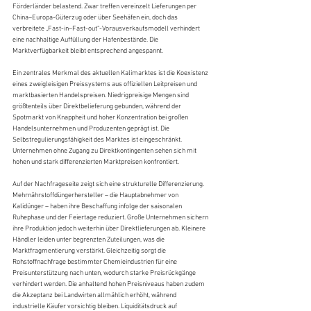
Förderländer belastend. Zwar treffen vereinzelt Lieferungen per 
China–Europa-Güterzug oder über Seehäfen ein, doch das 
verbreitete „Fast-in–Fast-out“-Vorausverkaufsmodell verhindert 
eine nachhaltige Auffüllung der Hafenbestände. Die 
Marktverfügbarkeit bleibt entsprechend angespannt.
Ein zentrales Merkmal des aktuellen Kalimarktes ist die Koexistenz 
eines zweigleisigen Preissystems aus offiziellen Leitpreisen und 
marktbasierten Handelspreisen. Niedrigpreisige Mengen sind 
größtenteils über Direktbelieferung gebunden, während der 
Spotmarkt von Knappheit und hoher Konzentration bei großen 
Handelsunternehmen und Produzenten geprägt ist. Die 
Selbstregulierungsfähigkeit des Marktes ist eingeschränkt. 
Unternehmen ohne Zugang zu Direktkontingenten sehen sich mit 
hohen und stark differenzierten Marktpreisen konfrontiert.
Auf der Nachfrageseite zeigt sich eine strukturelle Differenzierung. 
Mehrnährstoffdüngerhersteller – die Hauptabnehmer von 
Kalidünger – haben ihre Beschaffung infolge der saisonalen 
Ruhephase und der Feiertage reduziert. Große Unternehmen sichern 
ihre Produktion jedoch weiterhin über Direktlieferungen ab. Kleinere 
Händler leiden unter begrenzten Zuteilungen, was die 
Marktfragmentierung verstärkt. Gleichzeitig sorgt die 
Rohstoffnachfrage bestimmter Chemieindustrien für eine 
Preisunterstützung nach unten, wodurch starke Preisrückgänge 
verhindert werden. Die anhaltend hohen Preisniveaus haben zudem 
die Akzeptanz bei Landwirten allmählich erhöht, während 
industrielle Käufer vorsichtig bleiben. Liquiditätsdruck auf 