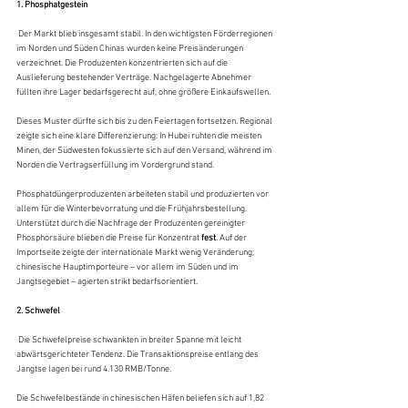
1. Phosphatgestein
 Der Markt blieb insgesamt stabil. In den wichtigsten Förderregionen 
im Norden und Süden Chinas wurden keine Preisänderungen 
verzeichnet. Die Produzenten konzentrierten sich auf die 
Auslieferung bestehender Verträge. Nachgelagerte Abnehmer 
füllten ihre Lager bedarfsgerecht auf, ohne größere Einkaufswellen. 
Dieses Muster dürfte sich bis zu den Feiertagen fortsetzen. Regional 
zeigte sich eine klare Differenzierung: In Hubei ruhten die meisten 
Minen, der Südwesten fokussierte sich auf den Versand, während im 
Norden die Vertragserfüllung im Vordergrund stand. 
Phosphatdüngerproduzenten arbeiteten stabil und produzierten vor 
allem für die Winterbevorratung und die Frühjahrsbestellung. 
Unterstützt durch die Nachfrage der Produzenten gereinigter 
Phosphorsäure blieben die Preise für Konzentrat 
fest
. Auf der 
Importseite zeigte der internationale Markt wenig Veränderung; 
chinesische Hauptimporteure – vor allem im Süden und im 
Jangtsegebiet – agierten strikt bedarfsorientiert.
2. Schwefel
 Die Schwefelpreise schwankten in breiter Spanne mit leicht 
abwärtsgerichteter Tendenz. Die Transaktionspreise entlang des 
Jangtse lagen bei rund 4.130 RMB/Tonne. 
Die Schwefelbestände in chinesischen Häfen beliefen sich auf 1,82 