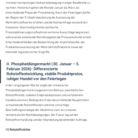
mit einer hochpreisigen Seitwärtsbewegung in enger Bandbreite zu 
rechnen. Historisch gelten die Monate Januar bis März als 
entscheidende Phase der Preisbildung. Nach den Feiertagen dürfte 
der Beginn der Frühjahrsbestellung die Auslastung der 
Mehrnährstoffwerke erhöhen und die Kalinachfrage konzentriert 
freisetzen. Gleichzeitig könnten politische 
Preisstabilisierungsmaßnahmen extreme Ausschläge begrenzen, 
während die anhaltende Marktknappheit die Preissensitivität erhöht. 
Entscheidend bleiben die Beobachtung der Importankünfte, der 
Produktionsauslastung der Mehrnährstoffindustrie sowie der 
Intensität regulatorischer Eingriffe.
II. Phosphatdüngermarkt (30. Januar – 5. 
Februar 2026): Differenzierte 
Rohstoffentwicklung, stabile Produktpreise, 
ruhiger Handel vor den Feiertagen
In der vergangenen Woche zeigte der chinesische 
Phosphatdüngermarkt insgesamt ein Bild aus uneinheitlichen 
Rohstofftrends, stabilen Endproduktpreisen und verhaltenem 
Handelsvolumen. Bedingt durch das bevorstehende Neujahrsfest, 
schwankende Rohstoffkosten und eine vorsichtige 
Beschaffungsstrategie der Abnehmer kam es zu keinen 
nennenswerten Marktbewegungen. Der Fokus lag auf der 
Rohstoffverhandlung und der Abarbeitung bestehender Aufträge.
(1) Rohstoffmärkte: