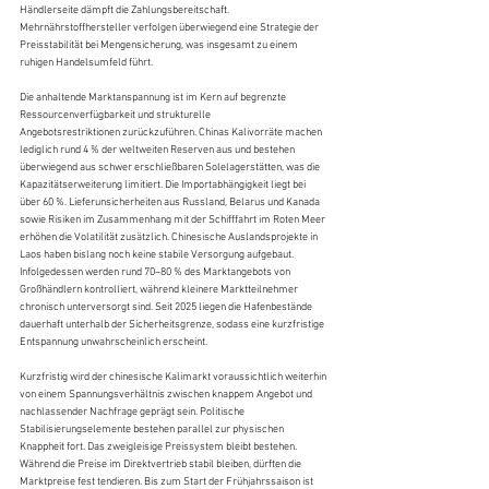
Händlerseite dämpft die Zahlungsbereitschaft. 
Mehrnährstoffhersteller verfolgen überwiegend eine Strategie der 
Preisstabilität bei Mengensicherung, was insgesamt zu einem 
ruhigen Handelsumfeld führt.
Die anhaltende Marktanspannung ist im Kern auf begrenzte 
Ressourcenverfügbarkeit und strukturelle 
Angebotsrestriktionen zurückzuführen. Chinas Kalivorräte machen 
lediglich rund 4 % der weltweiten Reserven aus und bestehen 
überwiegend aus schwer erschließbaren Solelagerstätten, was die 
Kapazitätserweiterung limitiert. Die Importabhängigkeit liegt bei 
über 60 %. Lieferunsicherheiten aus Russland, Belarus und Kanada 
sowie Risiken im Zusammenhang mit der Schifffahrt im Roten Meer 
erhöhen die Volatilität zusätzlich. Chinesische Auslandsprojekte in 
Laos haben bislang noch keine stabile Versorgung aufgebaut. 
Infolgedessen werden rund 70–80 % des Marktangebots von 
Großhändlern kontrolliert, während kleinere Marktteilnehmer 
chronisch unterversorgt sind. Seit 2025 liegen die Hafenbestände 
dauerhaft unterhalb der Sicherheitsgrenze, sodass eine kurzfristige 
Entspannung unwahrscheinlich erscheint.
Kurzfristig wird der chinesische Kalimarkt voraussichtlich weiterhin 
von einem Spannungsverhältnis zwischen knappem Angebot und 
nachlassender Nachfrage geprägt sein. Politische 
Stabilisierungselemente bestehen parallel zur physischen 
Knappheit fort. Das zweigleisige Preissystem bleibt bestehen. 
Während die Preise im Direktvertrieb stabil bleiben, dürften die 
Marktpreise fest tendieren. Bis zum Start der Frühjahrssaison ist 