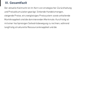
III. Gesamtfazit
Der aktuelle Kalimarkt ist im Kern von strategischer Zurückhaltung 
und Preisakkumulation geprägt. Sinkende Handelsmengen, 
steigende Preise, ein zweigleisiges Preissystem sowie anhaltende 
Marktknappheit sind die dominierenden Merkmale. Kurzfristig ist 
mit einer hochpreisigen Seitwärtsbewegung zu rechnen, während 
langfristig strukturelle Ressourcenknappheit und die 
Frühjahrsnachfrage eine starke Unterstützung bieten. Eine 
Nachfragebelebung nach den Feiertagen könnte die Preisvolatilität 
erhöhen.
Der Phosphatdüngermarkt zeigt dagegen ein Bild aus 
uneinheitlichen Rohstofftrends und stabilen Endproduktpreisen. 
Während sich die Rohstoffmärkte zuletzt unterschiedlich 
entwickelten, blieben die Produktpreise kostenbedingt stabil. Das 
Handelsvolumen war vor den Feiertagen gering, und die 
Winterbevorratung fiel schwächer aus als üblich. Entscheidend für 
die weitere Entwicklung werden die Freisetzung der 
Frühjahrsnachfrage sowie die Normalisierung der Logistik nach den 
Feiertagen sein. Insgesamt dominieren in beiden Märkten vor dem 
chinesischen Neujahr stabile Marktbedingungen, wobei der Beginn 
der Frühjahrsbestellung den zentralen Impuls für die nächste 
Marktphase darstellen dürfte.
Hinweis: Die obigen Informationen dienen nur als kommerzielle 
Referenz aufgrund der Vielfalt der gesammelten Informationen, und 
Kelewell ist nicht für die Authentizität der Daten verantwortlich.