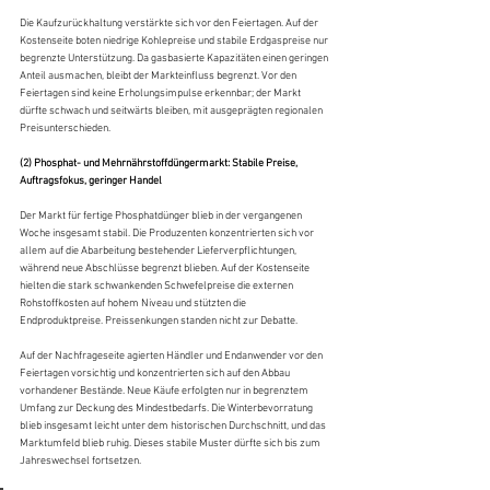
Die Kaufzurückhaltung verstärkte sich vor den Feiertagen. Auf der 
Kostenseite boten niedrige Kohlepreise und stabile Erdgaspreise nur 
begrenzte Unterstützung. Da gasbasierte Kapazitäten einen geringen 
Anteil ausmachen, bleibt der Markteinfluss begrenzt. Vor den 
Feiertagen sind keine Erholungsimpulse erkennbar; der Markt 
dürfte schwach und seitwärts bleiben, mit ausgeprägten regionalen 
Preisunterschieden.
(2) Phosphat- und Mehrnährstoffdüngermarkt: Stabile Preise, 
Auftragsfokus, geringer Handel
Der Markt für fertige Phosphatdünger blieb in der vergangenen 
Woche insgesamt stabil. Die Produzenten konzentrierten sich vor 
allem auf die Abarbeitung bestehender Lieferverpflichtungen, 
während neue Abschlüsse begrenzt blieben. Auf der Kostenseite 
hielten die stark schwankenden Schwefelpreise die externen 
Rohstoffkosten auf hohem Niveau und stützten die 
Endproduktpreise. Preissenkungen standen nicht zur Debatte. 
Auf der Nachfrageseite agierten Händler und Endanwender vor den 
Feiertagen vorsichtig und konzentrierten sich auf den Abbau 
vorhandener Bestände. Neue Käufe erfolgten nur in begrenztem 
Umfang zur Deckung des Mindestbedarfs. Die Winterbevorratung 
blieb insgesamt leicht unter dem historischen Durchschnitt, und das 
Marktumfeld blieb ruhig. Dieses stabile Muster dürfte sich bis zum 
Jahreswechsel fortsetzen.