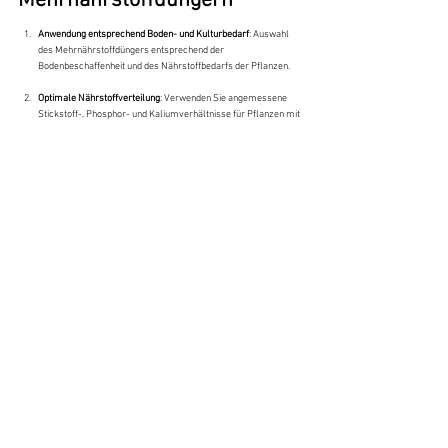
Mehrnährstoffdüngern
Anwendung entsprechend Boden- und Kulturbedarf
: Auswahl 
des Mehrnährstoffdüngers entsprechend der 
Bodenbeschaffenheit und des Nährstoffbedarfs der Pflanzen.
Optimale Nährstoffverteilung
: Verwenden Sie angemessene 
Stickstoff-, Phosphor- und Kaliumverhältnisse für Pflanzen mit 
unterschiedlichen Nährstoffanforderungen.
Übermäßige Anwendung vermeiden
: Empfohlene Dosierungen 
einhalten, um Nährstoffverschwendung und 
Bodenverschmutzung zu vermeiden.
Die korrekte Verwendung von Mehrnährstoffdüngern kann den 
Ertrag und die Qualität der Pflanzen erheblich steigern und eine 
effiziente und nachhaltige landwirtschaftliche Produktion fördern.