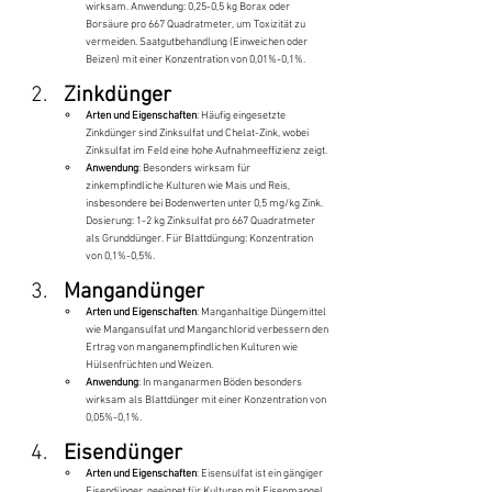
wirksam. Anwendung: 0,25-0,5 kg Borax oder 
Borsäure pro 667 Quadratmeter, um Toxizität zu 
vermeiden. Saatgutbehandlung (Einweichen oder 
Beizen) mit einer Konzentration von 0,01%-0,1%.
Zinkdünger
Arten und Eigenschaften
: Häufig eingesetzte 
Zinkdünger sind Zinksulfat und Chelat-Zink, wobei 
Zinksulfat im Feld eine hohe Aufnahmeeffizienz zeigt.
Anwendung
: Besonders wirksam für 
zinkempfindliche Kulturen wie Mais und Reis, 
insbesondere bei Bodenwerten unter 0,5 mg/kg Zink. 
Dosierung: 1-2 kg Zinksulfat pro 667 Quadratmeter 
als Grunddünger. Für Blattdüngung: Konzentration 
von 0,1%-0,5%.
Mangandünger
Arten und Eigenschaften
: Manganhaltige Düngemittel 
wie Mangansulfat und Manganchlorid verbessern den 
Ertrag von manganempfindlichen Kulturen wie 
Hülsenfrüchten und Weizen.
Anwendung
: In manganarmen Böden besonders 
wirksam als Blattdünger mit einer Konzentration von 
0,05%-0,1%.
Eisendünger
Arten und Eigenschaften
: Eisensulfat ist ein gängiger 
Eisendünger, geeignet für Kulturen mit Eisenmangel 