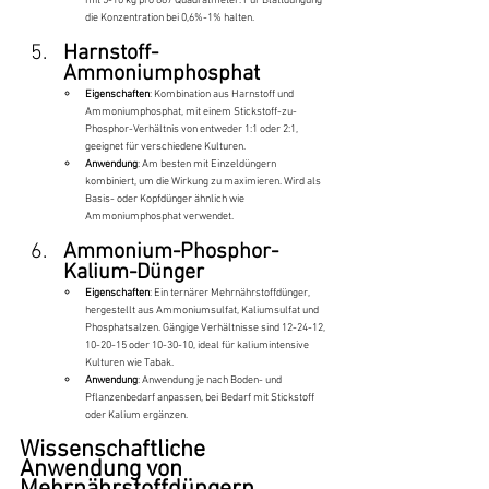
mit 5-10 kg pro 667 Quadratmeter. Für Blattdüngung 
die Konzentration bei 0,6%-1% halten.
Harnstoff-
Ammoniumphosphat
Eigenschaften
: Kombination aus Harnstoff und 
Ammoniumphosphat, mit einem Stickstoff-zu-
Phosphor-Verhältnis von entweder 1:1 oder 2:1, 
geeignet für verschiedene Kulturen.
Anwendung
: Am besten mit Einzeldüngern 
kombiniert, um die Wirkung zu maximieren. Wird als 
Basis- oder Kopfdünger ähnlich wie 
Ammoniumphosphat verwendet.
Ammonium-Phosphor-
Kalium-Dünger
Eigenschaften
: Ein ternärer Mehrnährstoffdünger, 
hergestellt aus Ammoniumsulfat, Kaliumsulfat und 
Phosphatsalzen. Gängige Verhältnisse sind 12-24-12, 
10-20-15 oder 10-30-10, ideal für kaliumintensive 
Kulturen wie Tabak.
Anwendung
: Anwendung je nach Boden- und 
Pflanzenbedarf anpassen, bei Bedarf mit Stickstoff 
oder Kalium ergänzen.
Wissenschaftliche 
Anwendung von 