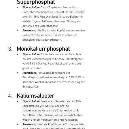
Superphosphat
Eigenschaften
: Durch Zugabe von Ammoniak zu 
Superphosphat hergestellt, enthält 2%-3% Stickstoff 
und 13%-15% Phosphor. Ideal für saure Böden, mit 
stabilen Eigenschaften und besserer Wirkung als 
gewöhnliches Superphosphat.
Anwendung
: Als Grund- oder Kopfdünger verwenden, 
und nicht mit alkalischen Stoffen mischen, um 
Stickstoffverluste zu verhindern.
Monokaliumphosphat
Eigenschaften
: Ein hochkonzentrierter Phosphor-
Kalium-Zweifachdünger mit einem Nährstoffgehalt 
von 0-52-34. Geringe Feuchtigkeitsaufnahme und 
gute Löslichkeit.
Anwendung
: Für Saatgutbehandlung und 
Blattdüngung geeignet, Anwendung bei 0,2%-0,5% in 
kritischen Wachstumsphasen zur Verbesserung der 
Erntequalität.
Kaliumsalpeter
Eigenschaften
: Bekannt als Salpeter, enthält 13% 
Stickstoff und 46% Kalium. Geeignet für 
kaliumliebende Kulturen, die Chlor meiden, z. B. 
Kartoffeln. Hohe Effizienz und wasserlöslich, aber 
wegen Entflammbarkeit vorsichtig handhaben.
Anwendung
: Ideal als Kopfdünger in Trockengebieten, 