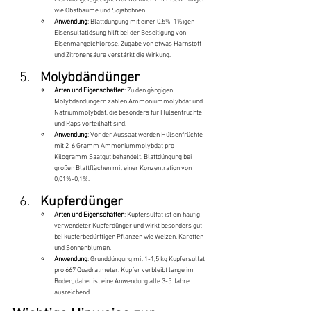
wie Obstbäume und Sojabohnen.
Anwendung
: Blattdüngung mit einer 0,5%-1%igen 
Eisensulfatlösung hilft bei der Beseitigung von 
Eisenmangelchlorose. Zugabe von etwas Harnstoff 
und Zitronensäure verstärkt die Wirkung.
Molybdändünger
Arten und Eigenschaften
: Zu den gängigen 
Molybdändüngern zählen Ammoniummolybdat und 
Natriummolybdat, die besonders für Hülsenfrüchte 
und Raps vorteilhaft sind.
Anwendung
: Vor der Aussaat werden Hülsenfrüchte 
mit 2-6 Gramm Ammoniummolybdat pro 
Kilogramm Saatgut behandelt. Blattdüngung bei 
großen Blattflächen mit einer Konzentration von 
0,01%-0,1%.
Kupferdünger
Arten und Eigenschaften
: Kupfersulfat ist ein häufig 
verwendeter Kupferdünger und wirkt besonders gut 
bei kupferbedürftigen Pflanzen wie Weizen, Karotten 
und Sonnenblumen.
Anwendung
: Grunddüngung mit 1-1,5 kg Kupfersulfat 
pro 667 Quadratmeter. Kupfer verbleibt lange im 
Boden, daher ist eine Anwendung alle 3-5 Jahre 
ausreichend.