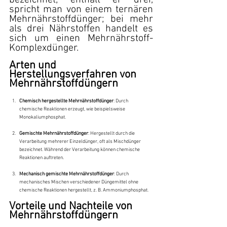
bezeichnet; enthält er drei, 
spricht man von einem ternären 
Mehrnährstoffdünger; bei mehr 
als drei Nährstoffen handelt es 
sich um einen Mehrnährstoff-
Komplexdünger.
Arten und 
Herstellungsverfahren von 
Mehrnährstoffdüngern
Chemisch hergestellte Mehrnährstoffdünger
: Durch 
chemische Reaktionen erzeugt, wie beispielsweise 
Monokaliumphosphat.
Gemischte Mehrnährstoffdünger
: Hergestellt durch die 
Verarbeitung mehrerer Einzeldünger, oft als Mischdünger 
bezeichnet. Während der Verarbeitung können chemische 
Reaktionen auftreten.
Mechanisch gemischte Mehrnährstoffdünger
: Durch 
mechanisches Mischen verschiedener Düngemittel ohne 
chemische Reaktionen hergestellt, z. B. Ammoniumphosphat.
Vorteile und Nachteile von 
Mehrnährstoffdüngern