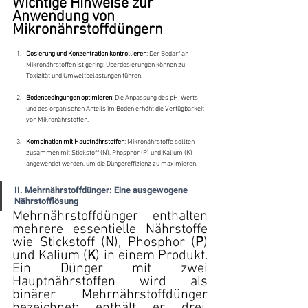
Wichtige Hinweise zur 
Anwendung von 
Mikronährstoffdüngern
Dosierung und Konzentration kontrollieren
: Der Bedarf an 
Mikronährstoffen ist gering; Überdosierungen können zu 
Toxizität und Umweltbelastungen führen.
Bodenbedingungen optimieren
: Die Anpassung des pH-Werts 
und des organischen Anteils im Boden erhöht die Verfügbarkeit 
von Mikronährstoffen.
Kombination mit Hauptnährstoffen
: Mikronährstoffe sollten 
zusammen mit Stickstoff (N), Phosphor (P) und Kalium (K) 
angewendet werden, um die Düngereffizienz zu maximieren.
II. Mehrnährstoffdünger: Eine ausgewogene 
Nährstofflösung
Mehrnährstoffdünger enthalten 
mehrere essentielle Nährstoffe 
wie Stickstoff (
N
), Phosphor (
P
) 
und Kalium (
K
) in einem Produkt. 
Ein Dünger mit zwei 
Hauptnährstoffen wird als 
binärer Mehrnährstoffdünger 