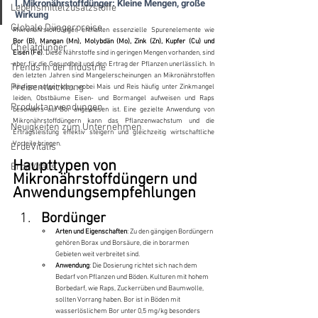
I. Mikronährstoffdünger: Kleine Mengen, große 
Lebensmittelzusatzstoffe
Wirkung
Globale Düngerpreise
Mikronährstoffdünger enthalten essenzielle Spurenelemente wie 
Bor (B), Mangan (Mn), Molybdän (Mo), Zink (Zn), Kupfer (Cu) und 
Chelatdünger
Eisen (Fe)
. Diese Nährstoffe sind in geringen Mengen vorhanden, sind 
aber für die Gesundheit und den Ertrag der Pflanzen unerlässlich. In 
Trends in der Industrie
den letzten Jahren sind Mangelerscheinungen an Mikronährstoffen 
Preisentwicklung
häufiger aufgetreten, wobei Mais und Reis häufig unter Zinkmangel 
leiden, Obstbäume Eisen- und Bormangel aufweisen und Raps 
Produktanwendungen
besonders auf Bor angewiesen ist. Eine gezielte Anwendung von 
Mikronährstoffdüngern kann das Pflanzenwachstum und die 
Neuigkeiten zum Unternehmen
Ertragsleistung effektiv steigern und gleichzeitig wirtschaftliche 
Vorteile bringen.
ErdeVitalis
Haupttypen von 
ErdeVitalis
Mikronährstoffdüngern und 
Anwendungsempfehlungen
Bordünger
Arten und Eigenschaften
: Zu den gängigen Bordüngern 
gehören Borax und Borsäure, die in borarmen 
Gebieten weit verbreitet sind.
Anwendung
: Die Dosierung richtet sich nach dem 
Bedarf von Pflanzen und Böden. Kulturen mit hohem 
Borbedarf, wie Raps, Zuckerrüben und Baumwolle, 
sollten Vorrang haben. Bor ist in Böden mit 
wasserlöslichem Bor unter 0,5 mg/kg besonders 