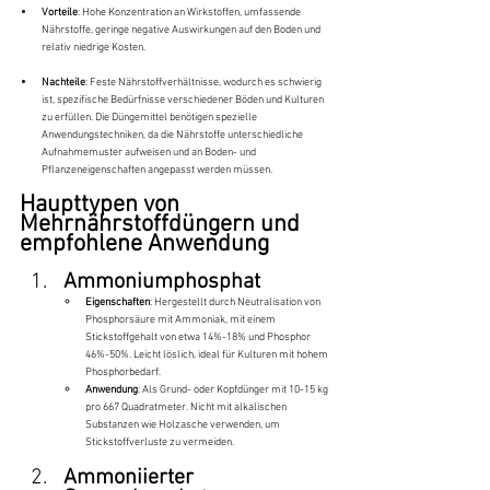
Vorteile
: Hohe Konzentration an Wirkstoffen, umfassende 
Nährstoffe, geringe negative Auswirkungen auf den Boden und 
relativ niedrige Kosten.
Nachteile
: Feste Nährstoffverhältnisse, wodurch es schwierig 
ist, spezifische Bedürfnisse verschiedener Böden und Kulturen 
zu erfüllen. Die Düngemittel benötigen spezielle 
Anwendungstechniken, da die Nährstoffe unterschiedliche 
Aufnahmemuster aufweisen und an Boden- und 
Pflanzeneigenschaften angepasst werden müssen.
Haupttypen von 
Mehrnährstoffdüngern und 
empfohlene Anwendung
Ammoniumphosphat
Eigenschaften
: Hergestellt durch Neutralisation von 
Phosphorsäure mit Ammoniak, mit einem 
Stickstoffgehalt von etwa 14%-18% und Phosphor 
46%-50%. Leicht löslich, ideal für Kulturen mit hohem 
Phosphorbedarf.
Anwendung
: Als Grund- oder Kopfdünger mit 10-15 kg 
pro 667 Quadratmeter. Nicht mit alkalischen 
Substanzen wie Holzasche verwenden, um 
Stickstoffverluste zu vermeiden.
Ammoniierter 