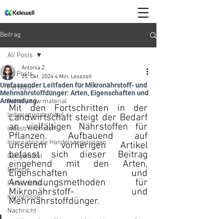
Beitrag
All Posts
Antonia Z
All Posts
25. Okt. 2024
4 Min. Lesezeit
Umfassender Leitfaden für Mikronährstoff- und
Fertilizer
Mehrnährstoffdünger: Arten, Eigenschaften und
Anwendung.
Battery raw material
Mit den Fortschritten in der 
Lebenszusatzmittel
Landwirtschaft steigt der Bedarf 
an vielfältigen Nährstoffen für 
Industrierohstoff
Pflanzen. Aufbauend auf 
Internationale Handelsregelungen
unserem vorherigen Artikel 
befasst sich dieser Beitrag 
Düngemittel
eingehend mit den Arten, 
Batterie
Eigenschaften und 
Anwendungsmethoden für 
Futtermittel
Mikronährstoff- und 
Kenntnisse
Mehrnährstoffdünger.
Nachricht