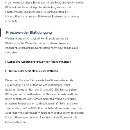
in der Keimlingsphase, Bordünger für die Bestäubung während der 
Blütezeit und Kaliumdünger für die Reifung während der 
Fruchtentwicklung. Diese gezielte Düngung reduziert 
Nährstoffverluste und das Risiko einer Bodenverschmutzung 
erheblich.
Prinzipien der Blattdüngung
Wie der Name schon sagt, wirken Blattdünger auf die 
Blattoberfläche. Wir wollen zunächst den Aufbau von 
Pflanzenblättern und die Nährstoffaufnahme durch das Laub 
verstehen.
I. Aufbau und Absorptionsfunktion von Pflanzenblättern
(1) Die Rolle der Stomata als Nährstoffkanal
Die auf der Blattoberfläche verteilten Stomata dienen als 
Hauptzugang für die Aufnahme von Blattdünger. Jeder 
Quadratmillimeter Blatt enthält etwa 50–500 Stomata, deren 
Öffnungs- und Schließzustand die Nährstoffaufnahmeeffizienz 
direkt beeinflusst. Die Stomata sind von zwei Schließzellen 
umgeben. Bei geeigneter Luftfeuchtigkeit (60–80 %) und einer 
Temperatur von 20–28 °C öffnen sich die Stomata maximal. Das 
Ausbringen von Blattdüngern zu diesem Zeitpunkt ermöglicht den 
Nährstoffen einen schnellen Eintritt durch die Stomata in die 
Mesophyllzellen.