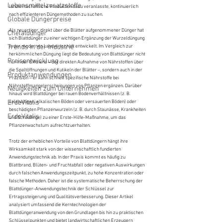
Lebensmittelzusatzstoffe
landwirtschaftliche Produktion dazu veranlasste, kontinuierlich 
nach effizienteren Düngemethoden zu suchen.
Globale Düngerpreise
Als neuartiger, direkt über die Blätter aufgenommener Dünger hat 
Chelatdünger
sich Blattdünger zu einer wichtigen Ergänzung der Wurzeldüngung 
Trends in der Industrie
in der modernen Landwirtschaft entwickelt. Im Vergleich zur 
herkömmlichen Düngung liegt die Bedeutung von Blattdünger nicht 
Preisentwicklung
nur in der Effizienz – der direkten Aufnahme von Nährstoffen über 
die Spaltöffnungen und Kutikeln der Blätter –, sondern auch in der 
Produktanwendungen
Präzision – er kann schnell spezifische Nährstoffe bei 
Nährstoffmangelerscheinungen von Pflanzen ergänzen. Darüber 
Neuigkeiten zum Unternehmen
hinaus wird Blattdünger bei rauen Bodenverhältnissen (z. B. 
ErdeVitalis
salzhaltigen, alkalischen Böden oder versauerten Böden) oder 
beschädigten Pflanzenwurzeln (z. B. durch Staunässe, Krankheiten 
ErdeVitalis
und Schädlinge) zu einer Erste-Hilfe-Maßnahme, um das 
Pflanzenwachstum aufrechtzuerhalten.
Trotz der erheblichen Vorteile von Blattdüngern hängt ihre 
Wirksamkeit stark von der wissenschaftlich fundierten 
Anwendungstechnik ab. In der Praxis kommt es häufig zu 
Blattbrand, Blüten- und Fruchtabfall oder negativen Auswirkungen 
durch falschen Anwendungszeitpunkt, zu hohe Konzentration oder 
falsche Methoden. Daher ist die systematische Beherrschung der 
Blattdünger-Anwendungstechnik der Schlüssel zur 
Ertragssteigerung und Qualitätsverbesserung. Dieser Artikel 
analysiert umfassend die Kerntechnologien der 
Blattdüngeranwendung von den Grundlagen bis hin zu praktischen 
Schlüsselpunkten und bietet landwirtschaftlichen Erzeugern 