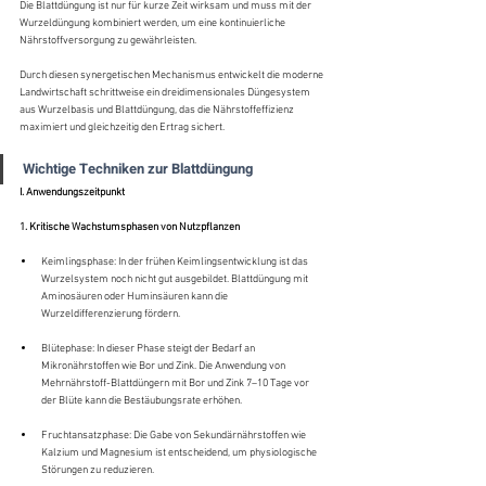
Die Blattdüngung ist nur für kurze Zeit wirksam und muss mit der 
Wurzeldüngung kombiniert werden, um eine kontinuierliche 
Nährstoffversorgung zu gewährleisten.
Durch diesen synergetischen Mechanismus entwickelt die moderne 
Landwirtschaft schrittweise ein dreidimensionales Düngesystem 
aus Wurzelbasis und Blattdüngung, das die Nährstoffeffizienz 
maximiert und gleichzeitig den Ertrag sichert.
Wichtige Techniken zur Blattdüngung
I. Anwendungszeitpunkt
1. Kritische Wachstumsphasen von Nutzpflanzen
Keimlingsphase: In der frühen Keimlingsentwicklung ist das 
Wurzelsystem noch nicht gut ausgebildet. Blattdüngung mit 
Aminosäuren oder Huminsäuren kann die 
Wurzeldifferenzierung fördern.
Blütephase: In dieser Phase steigt der Bedarf an 
Mikronährstoffen wie Bor und Zink. Die Anwendung von 
Mehrnährstoff-Blattdüngern mit Bor und Zink 7–10 Tage vor 
der Blüte kann die Bestäubungsrate erhöhen.
Fruchtansatzphase: Die Gabe von Sekundärnährstoffen wie 
Kalzium und Magnesium ist entscheidend, um physiologische 
Störungen zu reduzieren.