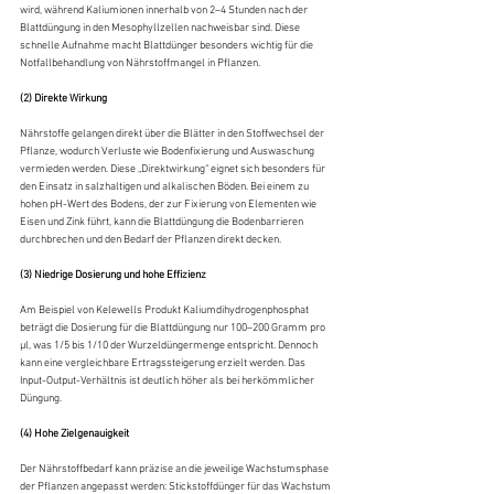
wird, während Kaliumionen innerhalb von 2–4 Stunden nach der 
Blattdüngung in den Mesophyllzellen nachweisbar sind. Diese 
schnelle Aufnahme macht Blattdünger besonders wichtig für die 
Notfallbehandlung von Nährstoffmangel in Pflanzen.
(2) Direkte Wirkung
Nährstoffe gelangen direkt über die Blätter in den Stoffwechsel der 
Pflanze, wodurch Verluste wie Bodenfixierung und Auswaschung 
vermieden werden. Diese „Direktwirkung“ eignet sich besonders für 
den Einsatz in salzhaltigen und alkalischen Böden. Bei einem zu 
hohen pH-Wert des Bodens, der zur Fixierung von Elementen wie 
Eisen und Zink führt, kann die Blattdüngung die Bodenbarrieren 
durchbrechen und den Bedarf der Pflanzen direkt decken.
(3) Niedrige Dosierung und hohe Effizienz
Am Beispiel von Kelewells Produkt Kaliumdihydrogenphosphat 
beträgt die Dosierung für die Blattdüngung nur 100–200 Gramm pro 
µl, was 1/5 bis 1/10 der Wurzeldüngermenge entspricht. Dennoch 
kann eine vergleichbare Ertragssteigerung erzielt werden. Das 
Input-Output-Verhältnis ist deutlich höher als bei herkömmlicher 
Düngung.
(4) Hohe Zielgenauigkeit
Der Nährstoffbedarf kann präzise an die jeweilige Wachstumsphase 
der Pflanzen angepasst werden: Stickstoffdünger für das Wachstum 