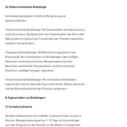
(4) Weitere funktionelle Blattdünger
Kombinationsprodukte mit Nährstoffergänzung und 
Spezialfunktionen:
• Stressresistente Blattdünger: Mit Inhaltsstoffen wie Abscisinsäure 
und Salicylsäure. Das Besprühen nach Katastrophen wie Dürre oder 
Überschwemmung kann die Transpiration der Pflanzen reduzieren 
und die Erholung fördern.
• Regulierende Blattdünger: Mit Wachstumsregulatoren (wie 
Brassinolid), die in Kombination mit Blattdüngern übermäßiges 
Wachstum kontrollieren können. Beispielsweise kann das 
Besprühen während der Knospenphase von Baumwolle das 
Wachstum unnötiger Knospen reduzieren.
• Biostimulierende Blattdünger: Mit mikrobiellen Metaboliten 
angereichert, können diese die Enzymaktivität der Blätter aktivieren 
und die Nährstoffaufnahme der Pflanzen verbessern.
III. Eigenschaften von Blattdüngern
(1) Schnelle Aufnahme
Die Nährstoffaufnahme durch Blätter ist deutlich höher als durch 
Wurzeln. Beispielsweise dauert es 7–10 Tage, bis Kaliumdünger 
nach der Düngung von den Wurzeln zu den Blättern transportiert 