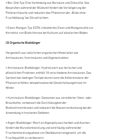
• Bor-Zink-Typ: Eine Verbindung aus Borsäure und Zinksulfat. Das 
Besprühen während der Blütezeit fördert die Verlängerung der 
Pollenschläuche und reduziert das Phänomen der „Blüte ohne 
Fruchtbildung“ bei Zitrusfrüchten.
• Eisen-Mangan-Typ: EDTA-chelatiertes Eisen und Mangansulfat zur 
Korrektur von Blattchlorose bei Kulturen auf alkalischen Böden.
(3) Organische Blattdünger
Hergestellt aus natürlichen organischen Materialien wie 
Aminosäuren, Huminsäuren und Algenextrakten:
• Aminosäure-Blattdünger: Hydrolysiert aus tierischen und 
pflanzlichen Proteinen, enthält 18 verschiedene Aminosäuren. Das 
Spritzen bei niedrigen Temperaturen kann die Kälteresistenz der 
Pflanzen erhöhen, beispielsweise bei Gewächshausgemüse im 
Winter.
• Huminsäure-Blattdünger: Gewonnen aus verwitterter Stein- oder 
Braunkohle, verbessert die Durchlässigkeit der 
Blattzellmembranen und reduziert die Wasserverdunstung bei der 
Anwendung in trockenen Gebieten.
• Algen-Blattdünger: Reich an Algenpolysacchariden und Auxinen, 
fördert die Wurzelentwicklung und wird häufig während der 
Fruchtentwicklungsphase von Obstbäumen eingesetzt, um die 
Fruchtqualität zu verbessern.