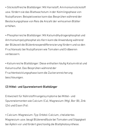
• Stickstoffreiche Blattdünger: Mit Harnstoff, Ammoniumstickstoff 
usw. fördern sie das Blattwachstum in der Keimlingsphase von 
Nutzpflanzen. Beispielsweise kann das Besprühen während der 
Bestockungsphase von Reis die Anzahl der wirksamen Blätter 
erhöhen.
• Phosphorreiche Blattdünger: Mit Kaliumdihydrogenphosphat und 
Ammoniumpolyphosphat als Kern kann die Anwendung während 
der Blütezeit die Blütenknospendifferenzierung fördern und so den 
Fruchtansatz bei Nutzpflanzen wie Tomaten und Erdbeeren 
verbessern.
• Kaliumreiche Blattdünger: Diese enthalten häufig Kaliumnitrat und 
Kaliumsulfat. Das Besprühen während der 
Fruchtentwicklungsphase kann die Zuckeranreicherung 
beschleunigen.
(2) Mittel- und Spurenelement-Blattdünger
Entwickelt für Nährstoffmangelsymptome bei Mittel- und 
Spurenelementen wie Calcium (Ca), Magnesium (Mg), Bor (B), Zink 
(Zn) und Eisen (Fe):
• Calcium-Magnesium-Typ: Orbitol-Calcium, chelatiertes 
Magnesium usw. beugt Blütenendfäule bei Tomaten und Stippigkeit 
bei Äpfeln vor und fördert gleichzeitig die Blattphotosynthese.