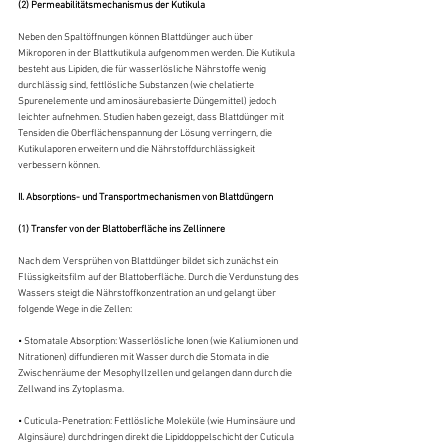
(2) Permeabilitätsmechanismus der Kutikula
Neben den Spaltöffnungen können Blattdünger auch über 
Mikroporen in der Blattkutikula aufgenommen werden. Die Kutikula 
besteht aus Lipiden, die für wasserlösliche Nährstoffe wenig 
durchlässig sind, fettlösliche Substanzen (wie chelatierte 
Spurenelemente und aminosäurebasierte Düngemittel) jedoch 
leichter aufnehmen. Studien haben gezeigt, dass Blattdünger mit 
Tensiden die Oberflächenspannung der Lösung verringern, die 
Kutikulaporen erweitern und die Nährstoffdurchlässigkeit 
verbessern können.
II. Absorptions- und Transportmechanismen von Blattdüngern
(1) Transfer von der Blattoberfläche ins Zellinnere
Nach dem Versprühen von Blattdünger bildet sich zunächst ein 
Flüssigkeitsfilm auf der Blattoberfläche. Durch die Verdunstung des 
Wassers steigt die Nährstoffkonzentration an und gelangt über 
folgende Wege in die Zellen:
• Stomatale Absorption: Wasserlösliche Ionen (wie Kaliumionen und 
Nitrationen) diffundieren mit Wasser durch die Stomata in die 
Zwischenräume der Mesophyllzellen und gelangen dann durch die 
Zellwand ins Zytoplasma.
• Cuticula-Penetration: Fettlösliche Moleküle (wie Huminsäure und 
Alginsäure) durchdringen direkt die Lipiddoppelschicht der Cuticula 