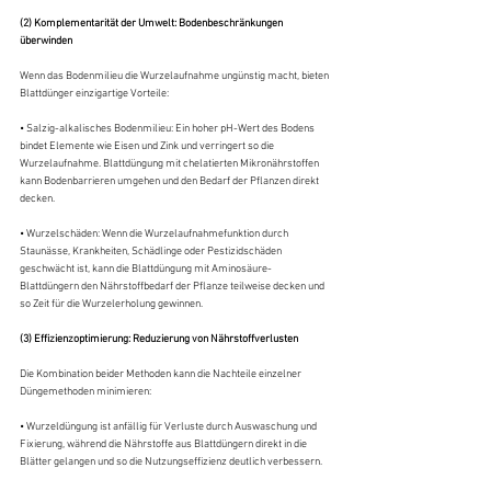
(2) Komplementarität der Umwelt: Bodenbeschränkungen 
überwinden
Wenn das Bodenmilieu die Wurzelaufnahme ungünstig macht, bieten 
Blattdünger einzigartige Vorteile:
• Salzig-alkalisches Bodenmilieu: Ein hoher pH-Wert des Bodens 
bindet Elemente wie Eisen und Zink und verringert so die 
Wurzelaufnahme. Blattdüngung mit chelatierten Mikronährstoffen 
kann Bodenbarrieren umgehen und den Bedarf der Pflanzen direkt 
decken.
• Wurzelschäden: Wenn die Wurzelaufnahmefunktion durch 
Staunässe, Krankheiten, Schädlinge oder Pestizidschäden 
geschwächt ist, kann die Blattdüngung mit Aminosäure-
Blattdüngern den Nährstoffbedarf der Pflanze teilweise decken und 
so Zeit für die Wurzelerholung gewinnen.
(3) Effizienzoptimierung: Reduzierung von Nährstoffverlusten
Die Kombination beider Methoden kann die Nachteile einzelner 
Düngemethoden minimieren:
• Wurzeldüngung ist anfällig für Verluste durch Auswaschung und 
Fixierung, während die Nährstoffe aus Blattdüngern direkt in die 
Blätter gelangen und so die Nutzungseffizienz deutlich verbessern.