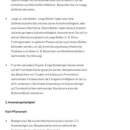
Spaltöffnungen als die Blattoberseite und ist dadurch für die 
Aufnahme von Nährstoffen effektiver. Besprühen Sie vorrangig 
die Blattunterseiten.
Junge vs. alte Blätter: Junge Blätter haben eine hohe 
Stoffwechselaktivität und eine starke Aufnahmefähigkeit, aber 
eine kleinere Oberfläche. Ältere Blätter haben dickere Kutikeln 
und eine geringere Aufnahmefähigkeit. Konzentrieren Sie sich in 
aktiven Wachstumsphasen auf junge Blätter (z. B. Zitrus-
Frühlingstriebe); in späteren Phasen sollten auch ältere Blätter 
behandelt werden, um die Anreicherung photosynthetischer 
Produkte zu erhöhen (z. B. Besprühen von Reisfahnenblättern 
während der Kornfüllung).
Früchte und andere Organe: Einige Blattdünger können direkt 
auf die Fruchtoberfläche gesprüht werden. Beispielsweise kann 
das Besprühen von Trauben mit Anthocyan-Promotoren 
während des Farbwechsels die Farbgleichmäßigkeit um bis zu 
40 % verbessern. Die direkte Anwendung von Kalziumdünger 
auf Tomatenfrüchten während des Wachstums kann die 
Blütenendfäule reduzieren.
3. Anwendungshäufigkeit
Nach Pflanzenart:
Blattgemüse: Bei kurzen Wachstumszyklen reichen 2–3 
Anwendungen aus. Beispielsweise einmal während der 