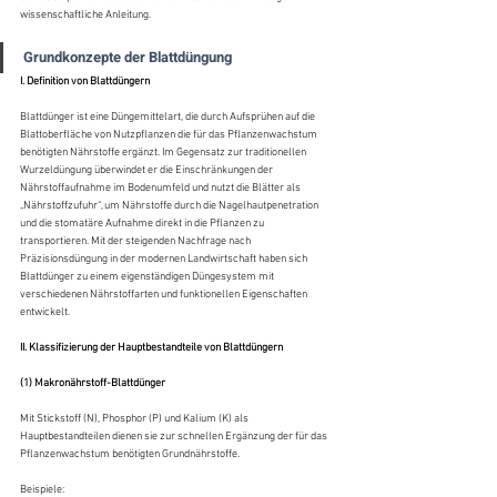
wissenschaftliche Anleitung.
Grundkonzepte der Blattdüngung
I. Definition von Blattdüngern
Blattdünger ist eine Düngemittelart, die durch Aufsprühen auf die 
Blattoberfläche von Nutzpflanzen die für das Pflanzenwachstum 
benötigten Nährstoffe ergänzt. Im Gegensatz zur traditionellen 
Wurzeldüngung überwindet er die Einschränkungen der 
Nährstoffaufnahme im Bodenumfeld und nutzt die Blätter als 
„Nährstoffzufuhr“, um Nährstoffe durch die Nagelhautpenetration 
und die stomatäre Aufnahme direkt in die Pflanzen zu 
transportieren. Mit der steigenden Nachfrage nach 
Präzisionsdüngung in der modernen Landwirtschaft haben sich 
Blattdünger zu einem eigenständigen Düngesystem mit 
verschiedenen Nährstoffarten und funktionellen Eigenschaften 
entwickelt.
II. Klassifizierung der Hauptbestandteile von Blattdüngern
(1) Makronährstoff-Blattdünger
Mit Stickstoff (N), Phosphor (P) und Kalium (K) als 
Hauptbestandteilen dienen sie zur schnellen Ergänzung der für das 
Pflanzenwachstum benötigten Grundnährstoffe.
Beispiele: