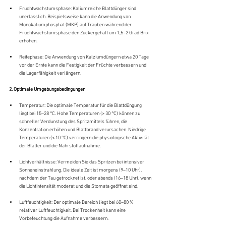
Fruchtwachstumsphase: Kaliumreiche Blattdünger sind 
unerlässlich. Beispielsweise kann die Anwendung von 
Monokaliumphosphat (MKP) auf Trauben während der 
Fruchtwachstumsphase den Zuckergehalt um 1,5–2 Grad Brix 
erhöhen.
Reifephase: Die Anwendung von Kalziumdüngern etwa 20 Tage 
vor der Ernte kann die Festigkeit der Früchte verbessern und 
die Lagerfähigkeit verlängern.
2. Optimale Umgebungsbedingungen
Temperatur: Die optimale Temperatur für die Blattdüngung 
liegt bei 15–28 °C. Hohe Temperaturen (> 30 °C) können zu 
schneller Verdunstung des Spritzmittels führen, die 
Konzentration erhöhen und Blattbrand verursachen. Niedrige 
Temperaturen (< 10 °C) verringern die physiologische Aktivität 
der Blätter und die Nährstoffaufnahme.
Lichtverhältnisse: Vermeiden Sie das Spritzen bei intensiver 
Sonneneinstrahlung. Die ideale Zeit ist morgens (9–10 Uhr), 
nachdem der Tau getrocknet ist, oder abends (16–18 Uhr), wenn 
die Lichtintensität moderat und die Stomata geöffnet sind.
Luftfeuchtigkeit: Der optimale Bereich liegt bei 60–80 % 
relativer Luftfeuchtigkeit. Bei Trockenheit kann eine 
Vorbefeuchtung die Aufnahme verbessern.