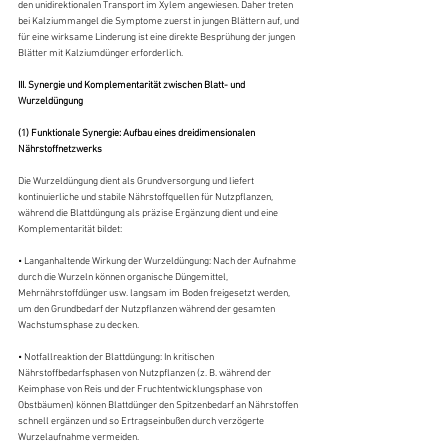
den unidirektionalen Transport im Xylem angewiesen. Daher treten 
bei Kalziummangel die Symptome zuerst in jungen Blättern auf, und 
für eine wirksame Linderung ist eine direkte Besprühung der jungen 
Blätter mit Kalziumdünger erforderlich.
III. Synergie und Komplementarität zwischen Blatt- und 
Wurzeldüngung
(1) Funktionale Synergie: Aufbau eines dreidimensionalen 
Nährstoffnetzwerks
Die Wurzeldüngung dient als Grundversorgung und liefert 
kontinuierliche und stabile Nährstoffquellen für Nutzpflanzen, 
während die Blattdüngung als präzise Ergänzung dient und eine 
Komplementarität bildet:
• Langanhaltende Wirkung der Wurzeldüngung: Nach der Aufnahme 
durch die Wurzeln können organische Düngemittel, 
Mehrnährstoffdünger usw. langsam im Boden freigesetzt werden, 
um den Grundbedarf der Nutzpflanzen während der gesamten 
Wachstumsphase zu decken.
• Notfallreaktion der Blattdüngung: In kritischen 
Nährstoffbedarfsphasen von Nutzpflanzen (z. B. während der 
Keimphase von Reis und der Fruchtentwicklungsphase von 
Obstbäumen) können Blattdünger den Spitzenbedarf an Nährstoffen 
schnell ergänzen und so Ertragseinbußen durch verzögerte 
Wurzelaufnahme vermeiden.