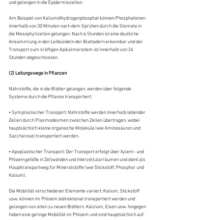
und gelangen in die Epidermiszellen.
Am Beispiel von Kaliumdihydrogenphosphat können Phosphationen 
innerhalb von 30 Minuten nach dem Sprühen durch die Stomata in 
die Mesophyllzellen gelangen. Nach 6 Stunden ist eine deutliche 
Ansammlung in den Leitbündeln der Blattadern erkennbar und der 
Transport zum kräftigen Apikalmeristem ist innerhalb von 24 
Stunden abgeschlossen.
(2) Leitungswege in Pflanzen
Nährstoffe, die in die Blätter gelangen, werden über folgende 
Systeme durch die Pflanze transportiert:
• Symplastischer Transport: Nährstoffe werden innerhalb lebender 
Zellen durch Plasmodesmen zwischen Zellen übertragen, wobei 
hauptsächlich kleine organische Moleküle (wie Aminosäuren und 
Saccharose) transportiert werden.
• Apoplastischer Transport: Der Transport erfolgt über Xylem- und 
Phloemgefäße in Zellwänden und Interzellularräumen und dient als 
Haupttransportweg für Mineralstoffe (wie Stickstoff, Phosphor und 
Kalium).
Die Mobilität verschiedener Elemente variiert: Kalium, Stickstoff 
usw. können im Phloem bidirektional transportiert werden und 
gelangen von alten zu neuen Blättern. Kalzium, Eisen usw. hingegen 
haben eine geringe Mobilität im Phloem und sind hauptsächlich auf 