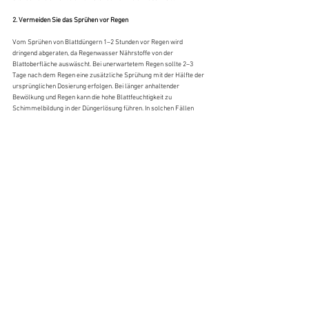
2. Vermeiden Sie das Sprühen vor Regen
Vom Sprühen von Blattdüngern 1–2 Stunden vor Regen wird 
dringend abgeraten, da Regenwasser Nährstoffe von der 
Blattoberfläche auswäscht. Bei unerwartetem Regen sollte 2–3 
Tage nach dem Regen eine zusätzliche Sprühung mit der Hälfte der 
ursprünglichen Dosierung erfolgen. Bei länger anhaltender 
Bewölkung und Regen kann die hohe Blattfeuchtigkeit zu 
Schimmelbildung in der Düngerlösung führen. In solchen Fällen 
sollte die Blattdüngung ausgesetzt und durch eine Bodendüngung 
ersetzt werden.
3. Vermeiden Sie das Sprühen bei niedrigen Temperaturen
Bei Temperaturen unter 10 °C nimmt die Aktivität der Blattzellen ab 
und die Spaltöffnungen schließen sich. Dies führt zu einer schlechten 
Nährstoffaufnahme. Darüber hinaus kann ein längerer Verbleib des 
Düngers auf den Blättern bakterielle Erkrankungen begünstigen.
II. Verträglichkeit von Düngemittelmischungen
1. Verträglichkeit verschiedener Blattdünger
Vermeiden Sie die Mischung von sauren und alkalischen 
Düngemitteln: Die Mischung von Monokaliumphosphat (sauer) mit 
Calcium-Magnesium-Düngemitteln (alkalisch) führt zu 
Calciumphosphatausfällungen, wodurch die Nährstoffe unwirksam 