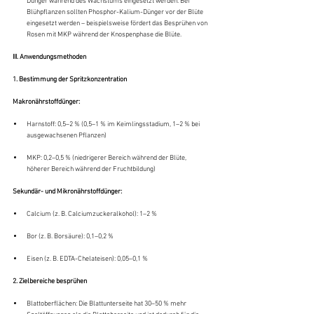
Dünger während des Wachstums eingesetzt werden. Bei 
Blühpflanzen sollten Phosphor-Kalium-Dünger vor der Blüte 
eingesetzt werden – beispielsweise fördert das Besprühen von 
Rosen mit MKP während der Knospenphase die Blüte.
III. Anwendungsmethoden
1. Bestimmung der Spritzkonzentration
Makronährstoffdünger:
Harnstoff: 0,5–2 % (0,5–1 % im Keimlingsstadium, 1–2 % bei 
ausgewachsenen Pflanzen)
MKP: 0,2–0,5 % (niedrigerer Bereich während der Blüte, 
höherer Bereich während der Fruchtbildung)
Sekundär- und Mikronährstoffdünger:
Calcium (z. B. Calciumzuckeralkohol): 1–2 %
Bor (z. B. Borsäure): 0,1–0,2 %
Eisen (z. B. EDTA-Chelateisen): 0,05–0,1 %
2. Zielbereiche besprühen
Blattoberflächen: Die Blattunterseite hat 30–50 % mehr 