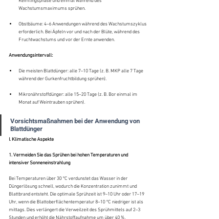
Keimlingsphase und einmal während des 
Wachstumsmaximums sprühen.
Obstbäume: 4–6 Anwendungen während des Wachstumszyklus 
erforderlich. Bei Äpfeln vor und nach der Blüte, während des 
Fruchtwachstums und vor der Ernte anwenden.
Anwendungsintervall:
Die meisten Blattdünger: alle 7–10 Tage (z. B. MKP alle 7 Tage 
während der Gurkenfruchtbildung sprühen).
Mikronährstoffdünger: alle 15–20 Tage (z. B. Bor einmal im 
Monat auf Weintrauben sprühen).
Vorsichtsmaßnahmen bei der Anwendung von 
Blattdünger
I. Klimatische Aspekte
1. Vermeiden Sie das Sprühen bei hohen Temperaturen und 
intensiver Sonneneinstrahlung
Bei Temperaturen über 30 °C verdunstet das Wasser in der 
Düngerlösung schnell, wodurch die Konzentration zunimmt und 
Blattbrand entsteht. Die optimale Sprühzeit ist 9–10 Uhr oder 17–19 
Uhr, wenn die Blattoberflächentemperatur 8–10 °C niedriger ist als 
mittags. Dies verlängert die Verweilzeit des Sprühmittels auf 2–3 
Stunden und erhöht die Nährstoffaufnahme um über 40 %.