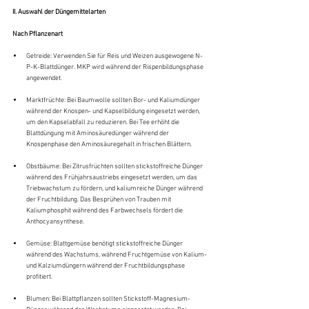
II. Auswahl der Düngemittelarten
Nach Pflanzenart
Getreide: Verwenden Sie für Reis und Weizen ausgewogene N-
P-K-Blattdünger. MKP wird während der Rispenbildungsphase 
angewendet.
Marktfrüchte: Bei Baumwolle sollten Bor- und Kaliumdünger 
während der Knospen- und Kapselbildung eingesetzt werden, 
um den Kapselabfall zu reduzieren. Bei Tee erhöht die 
Blattdüngung mit Aminosäuredünger während der 
Knospenphase den Aminosäuregehalt in frischen Blättern.
Obstbäume: Bei Zitrusfrüchten sollten stickstoffreiche Dünger 
während des Frühjahrsaustriebs eingesetzt werden, um das 
Triebwachstum zu fördern, und kaliumreiche Dünger während 
der Fruchtbildung. Das Besprühen von Trauben mit 
Kaliumphosphit während des Farbwechsels fördert die 
Anthocyansynthese.
Gemüse: Blattgemüse benötigt stickstoffreiche Dünger 
während des Wachstums, während Fruchtgemüse von Kalium- 
und Kalziumdüngern während der Fruchtbildungsphase 
profitiert.
Blumen: Bei Blattpflanzen sollten Stickstoff-Magnesium-