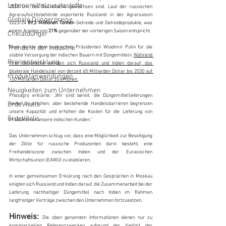
Lebensmittelzusatzstoffe
2022 um das Sechsfache gewachsen sind. Laut der russischen 
Agraraufsichtsbehörde exportierte Russland in der Agrarsaison 
Globale Düngerpreise
2023/24 
89,3 Millionen Tonnen 
Getreide und Getreideprodukte, was 
einem Anstieg von 
21% 
gegenüber der vorherigen Saison entspricht.
Chelatdünger
Trends in der Industrie
Modi dankte dem russischen Präsidenten Wladimir Putin für die 
stabile Versorgung der indischen Bauern mit Düngemitteln. 
Während 
Preisentwicklung
ihrer Gespräche einigten sich Russland und Indien darauf, das 
bilaterale Handelsziel von derzeit 65 Milliarden Dollar bis 2030 auf 
Produktanwendungen
100 Milliarden Dollar zu erhöhen.
Neuigkeiten zum Unternehmen
Phosagro erklärte: „Wir sind bereit, die Düngemittellieferungen 
ErdeVitalis
weiter zu erhöhen, aber bestehende Handelsbarrieren begrenzen 
unsere Kapazität und erhöhen die Kosten für die Lieferung von 
ErdeVitalis
Produkten an unsere indischen Kunden.“
Das Unternehmen schlug vor, dass eine Möglichkeit zur Beseitigung 
der Zölle für russische Produzenten darin besteht, eine 
Freihandelszone zwischen Indien und der Eurasischen 
Wirtschaftsunion (EAWU) zu etablieren.
In einer gemeinsamen Erklärung nach den Gesprächen in Moskau 
einigten sich Russland und Indien darauf, die Zusammenarbeit bei der 
Lieferung nachhaltiger Düngemittel nach Indien im Rahmen 
langfristiger Verträge zwischen den Unternehmen fortzusetzen.
Hinweis: 
Die oben genannten Informationen dienen nur zu 
kommerziellen Referenzzwecken aufgrund der Vielfalt der 