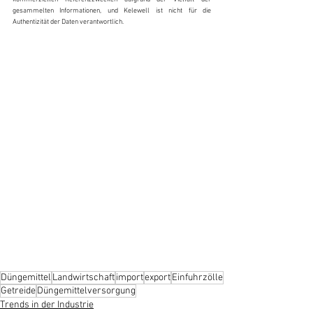
gesammelten Informationen, und Kelewell ist nicht für die 
Authentizität der Daten verantwortlich.
Düngemittel
Landwirtschaft
import
export
Einfuhrzölle
Getreide
Düngemittelversorgung
Trends in der Industrie