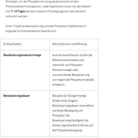
Strategie, um die Phosphorversorgung dynamisch an den 
Pflanzenbedarf anzupassen. Jede Applikation muss nur den Bedarf 
von 
7–10 Tagen
 decken, wodurch Festlegungsverluste deutlich 
reduziert werden.
Unter Tröpfchenbewässerung wird die Phosphormobilität durch 
folgende Schlüsselfaktoren beeinflusst:
Einflussfaktor
Mechanismus und Wirkung
Bewässerungswassermenge
Ausreichend Wasser erhöht die 
Diffusionsreichweite und -
intensität von Phosphor; 
Wassermangel oder 
unzureichende Bewässerung 
verringert die Phosphormobilität 
erheblich.
Bewässerungsdauer
Bei gleicher Düngermenge 
fördert eine längere 
Bewässerungsdauer eine tiefere 
vertikale Bewegung von 
Phosphor; die 
Bewässerungshäufigkeit hat 
keinen signifikanten Einfluss auf 
die Phosphorbewegung.