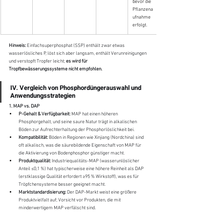
bevor die 
Pflanzena
ufnahme 
erfolgt.
Hinweis:
 Einfachsuperphosphat (SSP) enthält zwar etwas 
wasserlösliches P, löst sich aber langsam, enthält Verunreinigungen 
und verstopft Tropfer leicht; 
es wird für 
Tropfbewässerungssysteme nicht empfohlen.
IV. Vergleich von Phosphordüngerauswahl und 
Anwendungsstrategien
1. MAP vs. DAP
P-Gehalt & Verfügbarkeit:
 MAP hat einen höheren 
Phosphorgehalt, und seine saure Natur trägt in alkalischen 
Böden zur Aufrechterhaltung der Phosphorlöslichkeit bei.
Kompatibilität:
 Böden in Regionen wie Xinjiang (Nordchina) sind 
oft alkalisch, was die säurebildende Eigenschaft von MAP für 
die Aktivierung von Bodenphosphor günstiger macht.
Produktqualität:
 Industriequalitäts-MAP (wasserunlöslicher 
Anteil ≤0,1 %) hat typischerweise eine höhere Reinheit als DAP 
(erstklassige Qualität erfordert ≥95 % Wirkstoff), was es für 
Tröpfchensysteme besser geeignet macht.
Marktstandardisierung:
 Der DAP-Markt weist eine größere 
Produktvielfalt auf; Vorsicht vor Produkten, die mit 
minderwertigem MAP verfälscht sind.