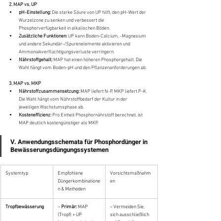
2. MAP vs. UP
pH-Einstellung:
 Die starke Säure von UP hilft, den pH-Wert der 
Wurzelzone zu senken und verbessert die 
Phosphorverfügbarkeit in alkalischen Böden.
Zusätzliche Funktionen:
 UP kann Boden-Calcium, -Magnesium 
und andere Sekundär-/Spurenelemente aktivieren und 
Ammoniakverflüchtigungsverluste verringern.
Nährstoffgehalt:
 MAP hat einen höheren Phosphorgehalt. Die 
Wahl hängt vom Boden-pH und den Pflanzenanforderungen ab.
3. MAP vs. MKP
Nährstoffzusammensetzung:
 MAP liefert N-P, MKP liefert P-K. 
Die Wahl hängt vom Nährstoffbedarf der Kultur in der 
jeweiligen Wachstumsphase ab.
Kosteneffizienz:
 Pro Einheit Phosphornährstoff berechnet, ist 
MAP deutlich kostengünstiger als MKP.
V. Anwendungsschemata für Phosphordünger in 
Bewässerungsdüngungssystemen
Systemtyp
Empfohlene 
Vorsichtsmaßnahm
Düngerkombinatione
en
n & Methoden
Tropfbewässerung
– 
Primär:
 MAP 
– Vermeiden Sie, 
(Tropf) + UP 
sich ausschließlich 