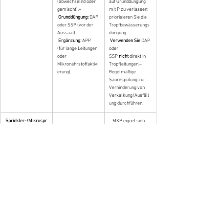
(abwechselnd oder 
auf Grunddüngung 
gemischt).–
mit P zu verlassen; 
Grunddüngung:
 DAP 
priorisieren Sie die 
oder SSP (vor der 
Tropfbewässerungs
Aussaat).–
düngung.–
Ergänzung:
 APP 
Verwenden Sie
 DAP 
(für lange Leitungen 
oder 
oder 
SSP 
nicht
 direkt in 
Mikronährstoffaktivi
Tropfleitungen.– 
erung).
Regelmäßige 
Säurespülung zur 
Verhinderung von 
Verkalkung/Ausfäll
ung durchführen.
Sprinkler-/Mikrospr
–
– MKP eignet sich 
inklerbewässerung
Blatt-/Kopfdüngung:
zur 
 MKP (Spritzung).–
Nährstoffunterstütz
Grunddüngung:
 SSP 
ung während 
oder DAP.
kritischer 
Wachstumsstadien.
– Grunddüngung mit 
P sollte quantitativ 
auf Basis von 
Bodenanalysen 
erfolgen.
Allgemeine 
– Bevorzugen Sie 
– Regelmäßige 