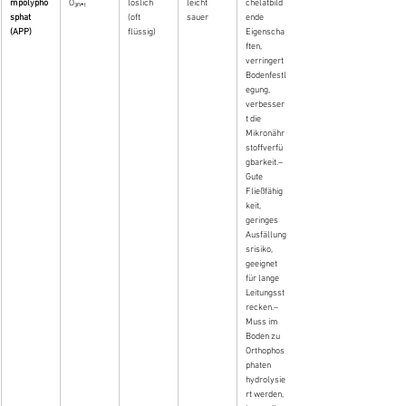
mpolypho
O₃ₙ₊₁
löslich 
leicht 
chelatbild
sphat 
(oft 
sauer
ende 
(APP)
flüssig)
Eigenscha
ften, 
verringert 
Bodenfestl
egung, 
verbesser
t die 
Mikronähr
stoffverfü
gbarkeit.– 
Gute 
Fließfähig
keit, 
geringes 
Ausfällung
srisiko, 
geeignet 
für lange 
Leitungsst
recken.– 
Muss im 
Boden zu 
Orthophos
phaten 
hydrolysie
rt werden, 