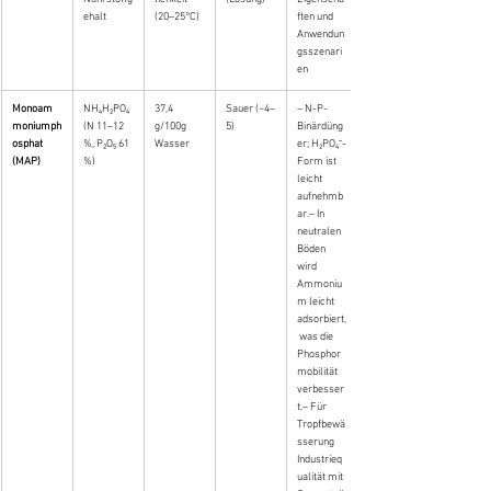
ehalt
(20–25°C)
ften und 
Anwendun
gsszenari
en
Monoam
NH₄H₂PO₄ 
37,4 
Sauer (~4–
– N-P-
moniumph
(N 11–12 
g/100g 
5)
Binärdüng
osphat 
%, P₂O₅ 61 
Wasser
er; H₂PO₄⁻-
(MAP)
%)
Form ist 
leicht 
aufnehmb
ar.– In 
neutralen 
Böden 
wird 
Ammoniu
m leicht 
adsorbiert,
 was die 
Phosphor
mobilität 
verbesser
t.– Für 
Tropfbewä
sserung 
Industrieq
ualität mit 