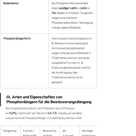
Bodentextur
Die Phosphorinfiltrationstiefe 
folgt: 
sandiger Lehm > Lehm > 
Ton
. Böden mit hohem Tongehalt 
zeigen eine stärkere 
Phosphoradsorption/-festlegung 
und geringere Mobilität.
Phosphordüngerform
Hoch wasserlösliche Quellen (z. 
B. Monoammoniumphosphat, 
Ammoniumpolyphosphat) 
zeigen eine bessere Mobilität in 
Tröpfchensystemen; teilweise 
ausgefällte Formen (z. B. 
Einfachsuperphosphat) sind für 
die Ausbringung über 
Tröpfchensysteme nicht 
geeignet.
III. Arten und Eigenschaften von 
Phosphordüngern für die Bewässerungsdüngung
Die Hauptaufnahmeform von Phosphor durch Pflanzen 
ist 
H₂PO₄⁻
 (optimaler pH-Bereich 
6,0–7,5
). Häufig verwendete 
wasserlösliche Phosphordünger in Tröpfchensystemen sind:
Düngertyp
Formel / 
Wasserlös
pH 
Wichtige 
Nährstoffg
lichkeit 
(Lösung)
Eigenscha