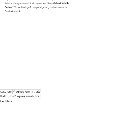
Kalzium-Magnesium-Nitrat zu einem echten 
„Mehrnährstoff-
Partner“
 für nachhaltige Ertragssteigerung und verbesserte 
Produktqualität.
calcium
Magnesium nitrate
Kalzium-Magnesium-Nitrat
Fertilizer
Kenntnisse
Produktanwendungen