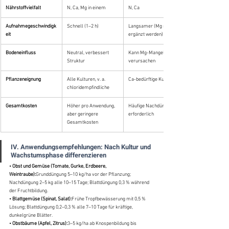
Nährstoffvielfalt
N, Ca, Mg in einem
N, Ca
Aufnahmegeschwindigk
Schnell (1–2 h)
Langsamer (Mg muss 
eit
ergänzt werden)
Bodeneinfluss
Neutral, verbessert 
Kann Mg-Mangel 
Struktur
verursachen
Pflanzeneignung
Alle Kulturen, v. a. 
Ca-bedürftige Kulturen
chloridempfindliche
Gesamtkosten
Höher pro Anwendung, 
Häufige Nachdüngung 
aber geringere 
erforderlich
Gesamtkosten
IV. Anwendungsempfehlungen: Nach Kultur und 
Wachstumsphase differenzieren
• 
Obst und Gemüse (Tomate, Gurke, Erdbeere, 
Weintraube):
Grunddüngung 5–10 kg/ha vor der Pflanzung; 
Nachdüngung 2–5 kg alle 10–15 Tage; Blattdüngung 0,3 % während 
der Fruchtbildung.
• 
Blattgemüse (Spinat, Salat):
Frühe Tropfbewässerung mit 0,5 % 
Lösung; Blattdüngung 0,2–0,3 % alle 7–10 Tage für kräftige, 
dunkelgrüne Blätter.
• 
Obstbäume (Apfel, Zitrus):
3–5 kg/ha ab Knospenbildung bis 