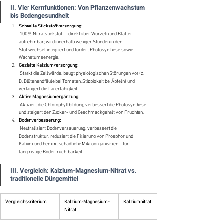
II. Vier Kernfunktionen: Von Pflanzenwachstum 
bis Bodengesundheit
Schnelle Stickstoffversorgung:
 100 % Nitratstickstoff – direkt über Wurzeln und Blätter 
aufnehmbar; wird innerhalb weniger Stunden in den 
Stoffwechsel integriert und fördert Photosynthese sowie 
Wachstumsenergie.
Gezielte Kalziumversorgung:
 Stärkt die Zellwände, beugt physiologischen Störungen vor (z. 
B. Blütenendfäule bei Tomaten, Stippigkeit bei Äpfeln) und 
verlängert die Lagerfähigkeit.
Aktive Magnesiumergänzung:
 Aktiviert die Chlorophyllbildung, verbessert die Photosynthese 
und steigert den Zucker- und Geschmackgehalt von Früchten.
Bodenverbesserung:
 Neutralisiert Bodenversauerung, verbessert die 
Bodenstruktur, reduziert die Fixierung von Phosphor und 
Kalium und hemmt schädliche Mikroorganismen – für 
langfristige Bodenfruchtbarkeit.
III. Vergleich: Kalzium-Magnesium-Nitrat vs. 
traditionelle Düngemittel
Vergleichskriterium
Kalzium-Magnesium-
Kalziumnitrat
Nitrat