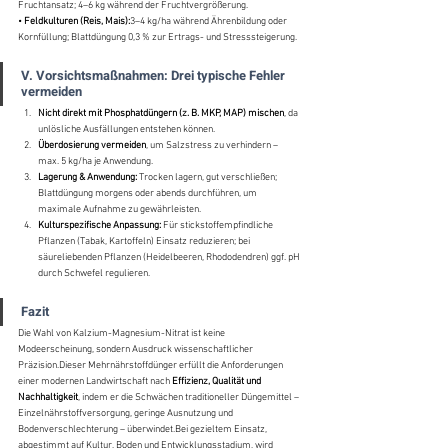
Fruchtansatz; 4–6 kg während der Fruchtvergrößerung.
• 
Feldkulturen (Reis, Mais):
3–4 kg/ha während Ährenbildung oder 
Kornfüllung; Blattdüngung 0,3 % zur Ertrags- und Stresssteigerung.
V. Vorsichtsmaßnahmen: Drei typische Fehler 
vermeiden
Nicht direkt mit Phosphatdüngern (z. B. MKP, MAP) mischen
, da 
unlösliche Ausfällungen entstehen können.
Überdosierung vermeiden
, um Salzstress zu verhindern – 
max. 5 kg/ha je Anwendung.
Lagerung & Anwendung:
 Trocken lagern, gut verschließen; 
Blattdüngung morgens oder abends durchführen, um 
maximale Aufnahme zu gewährleisten.
Kulturspezifische Anpassung:
 Für stickstoffempfindliche 
Pflanzen (Tabak, Kartoffeln) Einsatz reduzieren; bei 
säureliebenden Pflanzen (Heidelbeeren, Rhododendren) ggf. pH 
durch Schwefel regulieren.
Fazit
Die Wahl von Kalzium-Magnesium-Nitrat ist keine 
Modeerscheinung, sondern Ausdruck wissenschaftlicher 
Präzision.Dieser Mehrnährstoffdünger erfüllt die Anforderungen 
einer modernen Landwirtschaft nach 
Effizienz, Qualität und 
Nachhaltigkeit
, indem er die Schwächen traditioneller Düngemittel – 
Einzelnährstoffversorgung, geringe Ausnutzung und 
Bodenverschlechterung – überwindet.Bei gezieltem Einsatz, 
abgestimmt auf Kultur, Boden und Entwicklungsstadium, wird 