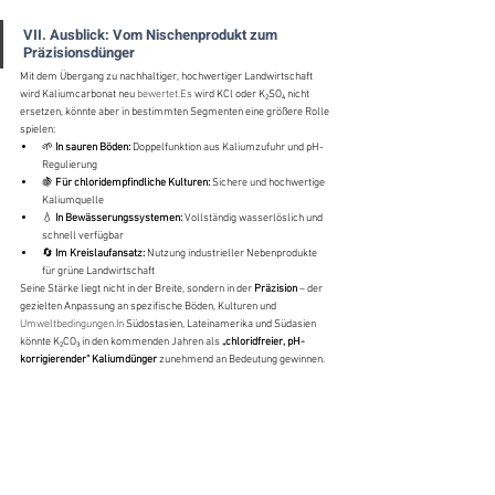
VII. Ausblick: Vom Nischenprodukt zum 
Präzisionsdünger
Mit dem Übergang zu nachhaltiger, hochwertiger Landwirtschaft 
wird Kaliumcarbonat neu 
bewertet.Es
 wird KCl oder K₂SO₄ nicht 
ersetzen, könnte aber in bestimmten Segmenten eine größere Rolle 
spielen:
🌱 
In sauren Böden:
 Doppelfunktion aus Kaliumzufuhr und pH-
Regulierung
🍇 
Für chloridempfindliche Kulturen:
 Sichere und hochwertige 
Kaliumquelle
💧 
In Bewässerungssystemen:
 Vollständig wasserlöslich und 
schnell verfügbar
🔄 
Im Kreislaufansatz:
 Nutzung industrieller Nebenprodukte 
für grüne Landwirtschaft
Seine Stärke liegt nicht in der Breite, sondern in der 
Präzision
 – der 
gezielten Anpassung an spezifische Böden, Kulturen und 
Umweltbedingungen.In
 Südostasien, Lateinamerika und Südasien 
könnte K₂CO₃ in den kommenden Jahren als 
„chloridfreier, pH-
korrigierender“ Kaliumdünger
 zunehmend an Bedeutung gewinnen.
Schlussfolgerung
Kaliumcarbonat zeigt exemplarisch:In der Düngung gibt es kein 
absolut „gutes“ oder „schlechtes“ Produkt – nur das 
richtige
 für 
Boden und Kultur.Richtig eingesetzt kann K₂CO₃ erhebliche Vorteile 
bringen, besonders in sauren Böden und hochwertigen 
Anbausystemen.