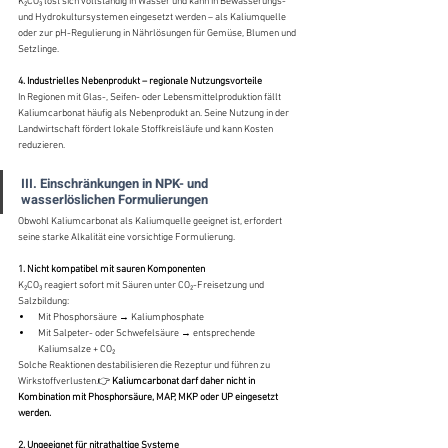
K₂CO₃ löst sich vollständig in Wasser und kann in Bewässerungs- 
und Hydrokultursystemen eingesetzt werden – als Kaliumquelle 
oder zur pH-Regulierung in Nährlösungen für Gemüse, Blumen und 
Setzlinge.
4. Industrielles Nebenprodukt – regionale Nutzungsvorteile
In Regionen mit Glas-, Seifen- oder Lebensmittelproduktion fällt 
Kaliumcarbonat häufig als Nebenprodukt an. Seine Nutzung in der 
Landwirtschaft fördert lokale Stoffkreisläufe und kann Kosten 
reduzieren.
III. Einschränkungen in NPK- und 
wasserlöslichen Formulierungen
Obwohl Kaliumcarbonat als Kaliumquelle geeignet ist, erfordert 
seine starke Alkalität eine vorsichtige Formulierung.
1. Nicht kompatibel mit sauren Komponenten
K₂CO₃ reagiert sofort mit Säuren unter CO₂-Freisetzung und 
Salzbildung:
Mit Phosphorsäure → Kaliumphosphate
Mit Salpeter- oder Schwefelsäure → entsprechende 
Kaliumsalze + CO₂
Solche Reaktionen destabilisieren die Rezeptur und führen zu 
Wirkstoffverlusten.👉 
Kaliumcarbonat darf daher nicht in 
Kombination mit Phosphorsäure, MAP, MKP oder UP eingesetzt 
werden.
2. Ungeeignet für nitrathaltige Systeme