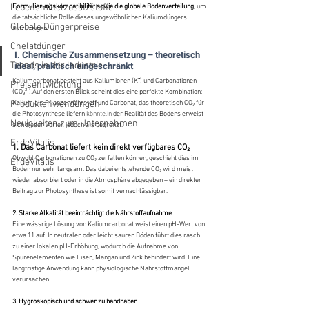
Lebensmittelzusatzstoffe
Formulierungskompatibilität sowie die globale Bodenverteilung
, um 
die tatsächliche Rolle dieses ungewöhnlichen Kaliumdüngers 
Globale Düngerpreise
aufzuzeigen.
Chelatdünger
I. Chemische Zusammensetzung – theoretisch 
ideal, praktisch eingeschränkt
Trends in der Industrie
Kaliumcarbonat besteht aus Kaliumionen (K⁺) und Carbonationen 
Preisentwicklung
(CO₃²⁻).Auf den ersten Blick scheint dies eine perfekte Kombination: 
Produktanwendungen
Kalium als Pflanzennährstoff und Carbonat, das theoretisch CO₂ für 
die Photosynthese liefern 
könnte.In
 der Realität des Bodens erweist 
Neuigkeiten zum Unternehmen
sich dieser Vorteil jedoch als begrenzt.
ErdeVitalis
1. Das Carbonat liefert kein direkt verfügbares CO₂
Obwohl Carbonationen zu CO₂ zerfallen können, geschieht dies im 
ErdeVitalis
Boden nur sehr langsam. Das dabei entstehende CO₂ wird meist 
wieder absorbiert oder in die Atmosphäre abgegeben – ein direkter 
Beitrag zur Photosynthese ist somit vernachlässigbar.
2. Starke Alkalität beeinträchtigt die Nährstoffaufnahme
Eine wässrige Lösung von Kaliumcarbonat weist einen pH-Wert von 
etwa 11 auf. In neutralen oder leicht sauren Böden führt dies rasch 
zu einer lokalen pH-Erhöhung, wodurch die Aufnahme von 
Spurenelementen wie Eisen, Mangan und Zink behindert wird. Eine 
langfristige Anwendung kann physiologische Nährstoffmängel 
verursachen.
3. Hygroskopisch und schwer zu handhaben