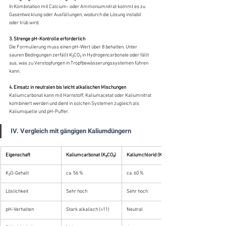
In Kombination mit Calcium- oder Ammoniumnitrat kommt es zu 
Gasentwicklung oder Ausfällungen, wodurch die Lösung instabil 
oder trüb wird.
3. Strenge pH-Kontrolle erforderlich
Die Formulierung muss einen pH-Wert über 8 behalten. Unter 
sauren Bedingungen zerfällt K₂CO₃ in Hydrogencarbonate oder fällt 
aus, was zu Verstopfungen in Tropfbewässerungssystemen führen 
kann.
4. Einsatz in neutralen bis leicht alkalischen Mischungen
Kaliumcarbonat kann mit Harnstoff, Kaliumacetat oder Kaliumnitrat 
kombiniert werden und dient in solchen Systemen zugleich als 
Kaliumquelle und pH-Puffer.
IV. Vergleich mit gängigen Kaliumdüngern
Eigenschaft
Kaliumcarbonat (K₂CO₃)
Kaliumchlorid (KCl)
K₂O-Gehalt
ca. 56 %
ca. 60 %
Löslichkeit
Sehr hoch
Sehr hoch
pH-Verhalten
Stark alkalisch (≈11)
Neutral