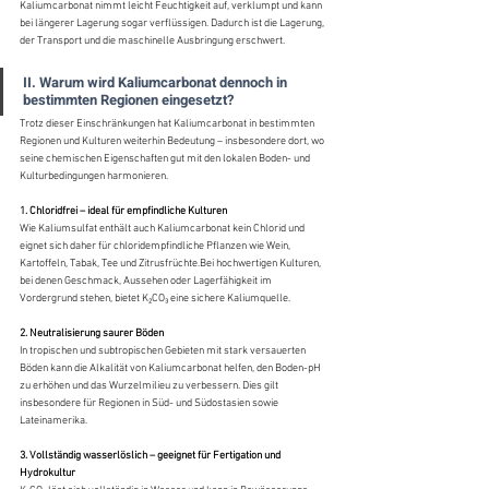
Kaliumcarbonat nimmt leicht Feuchtigkeit auf, verklumpt und kann 
bei längerer Lagerung sogar verflüssigen. Dadurch ist die Lagerung, 
der Transport und die maschinelle Ausbringung erschwert.
II. Warum wird Kaliumcarbonat dennoch in 
bestimmten Regionen eingesetzt?
Trotz dieser Einschränkungen hat Kaliumcarbonat in bestimmten 
Regionen und Kulturen weiterhin Bedeutung – insbesondere dort, wo 
seine chemischen Eigenschaften gut mit den lokalen Boden- und 
Kulturbedingungen harmonieren.
1. Chloridfrei – ideal für empfindliche Kulturen
Wie Kaliumsulfat enthält auch Kaliumcarbonat kein Chlorid und 
eignet sich daher für chloridempfindliche Pflanzen wie Wein, 
Kartoffeln, Tabak, Tee und Zitrusfrüchte.Bei hochwertigen Kulturen, 
bei denen Geschmack, Aussehen oder Lagerfähigkeit im 
Vordergrund stehen, bietet K₂CO₃ eine sichere Kaliumquelle.
2. Neutralisierung saurer Böden
In tropischen und subtropischen Gebieten mit stark versauerten 
Böden kann die Alkalität von Kaliumcarbonat helfen, den Boden-pH 
zu erhöhen und das Wurzelmilieu zu verbessern. Dies gilt 
insbesondere für Regionen in Süd- und Südostasien sowie 
Lateinamerika.
3. Vollständig wasserlöslich – geeignet für Fertigation und 
Hydrokultur