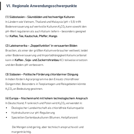
VI. Regionale Anwendungsschwerpunkte
(1) Südostasien – Säureböden und hochwertige Kulturen
In Ländern wie Vietnam, Thailand und Malaysia (pH < 5,5) trifft 
Bodenversauerung auf wertvolle Kulturen.K₂CO₃ kann sowohl den 
pH-Wert regulieren als auch Kalium liefern – besonders geeignet 
für:
Kaffee, Tee, Kautschuk, Pfeffer, Mango
.
(2) Lateinamerika – „Doppelfunktion“ in versauerten Böden
Brasilien, als einer der größten Kaliumverbraucher weltweit, leidet 
unter Bodenversauerung und Importabhängigkeit.Kaliumcarbonat 
kann in 
Kaffee-, Soja- und Zuckerrohranbau
 KCl teilweise ersetzen 
und den Boden-pH verbessern.
(3) Südasien – Politische Förderung chloridarmer Düngung
In Indien fördern Agrarprogramme den Einsatz chloridfreier 
Düngemittel. Besonders in Teeplantagen und Reisgebieten könnte 
K₂CO₃ an Bedeutung gewinnen.
(4) Europa – Nischenmarkt mit hohem technologischem Anspruch
In Deutschland, Frankreich und Polen wird K₂CO₃ verwendet in:
Ökologischer Landwirtschaft als chloridfreie Kaliumquelle
Hydrokulturen zur pH-Regulierung
Speziellen Gartenbaukulturen (Blumen, Heilpflanzen)
 Die Mengen sind gering, aber technisch anspruchsvoll und 
margenträchtig.