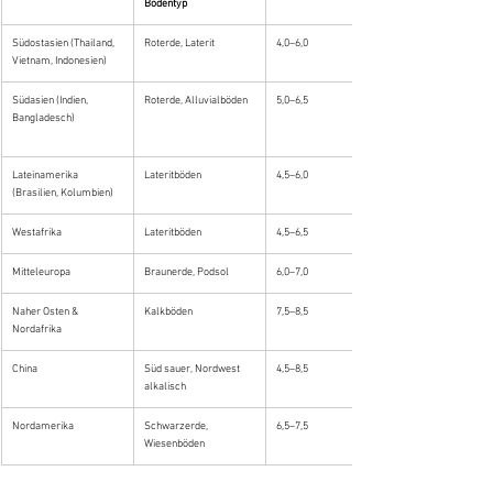
Bodentyp
Südostasien (Thailand, 
Roterde, Laterit
4,0–6,0
Vietnam, Indonesien)
Südasien (Indien, 
Roterde, Alluvialböden
5,0–6,5
Bangladesch)
Lateinamerika 
Lateritböden
4,5–6,0
(Brasilien, Kolumbien)
Westafrika
Lateritböden
4,5–6,5
Mitteleuropa
Braunerde, Podsol
6,0–7,0
Naher Osten & 
Kalkböden
7,5–8,5
Nordafrika
China
Süd sauer, Nordwest 
4,5–8,5
alkalisch
Nordamerika
Schwarzerde, 
6,5–7,5
Wiesenböden