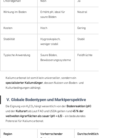
Chloridgehalt
Nein
Ja
Wirkung im Boden
Erhöht pH, ideal für 
Neutral
saure Böden
Kosten
Hoch
Gering
Stabilität
Hygroskopisch, 
Stabil
weniger stabil
Typische Anwendung
Saure Böden, 
Feldfrüchte
Bewässerungssysteme
Kaliumcarbonat ist somit kein universeller, sondern ein 
spezialisierter Kaliumdünger
, dessen Nutzen von Boden- und 
Kulturbedingungen abhängt.
V. Globale Bodentypen und Marktperspektive
Die Eignung von K₂CO₃ hängt wesentlich von der 
Bodenreaktion (pH)
und der 
Kulturart
 ab.Laut FAO und USDA gelten rund 
45 % der 
weltweiten Agrarflächen als sauer (pH < 6,5)
 – ein bedeutendes 
Potenzial für Kaliumcarbonat.
Region
Vorherrschender 
Durchschnittlicher pH