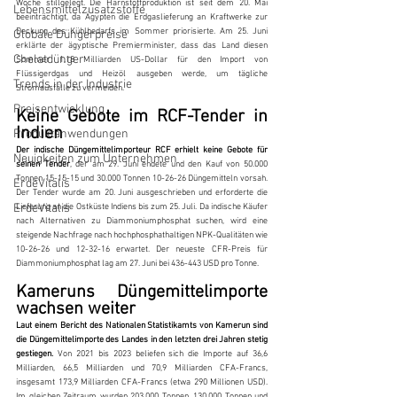
Woche stillgelegt. Die Harnstoffproduktion ist seit dem 20. Mai 
Lebensmittelzusatzstoffe
beeinträchtigt, da Ägypten die Erdgaslieferung an Kraftwerke zur 
Deckung des Kühlbedarfs im Sommer priorisierte. Am 25. Juni 
Globale Düngerpreise
erklärte der ägyptische Premierminister, dass das Land diesen 
Chelatdünger
Sommer 1,18 Milliarden US-Dollar für den Import von 
Flüssigerdgas und Heizöl ausgeben werde, um tägliche 
Trends in der Industrie
Stromausfälle zu vermeiden.
Preisentwicklung
Keine Gebote im RCF-Tender in 
Indien
Produktanwendungen
Der indische Düngemittelimporteur RCF erhielt keine Gebote für 
Neuigkeiten zum Unternehmen
seinen Tender
, der am 29. Juni endete und den Kauf von 50.000 
Tonnen 15-15-15 und 30.000 Tonnen 10-26-26 Düngemitteln vorsah. 
ErdeVitalis
Der Tender wurde am 20. Juni ausgeschrieben und erforderte die 
ErdeVitalis
Lieferung an die Ostküste Indiens bis zum 25. Juli. Da indische Käufer 
nach Alternativen zu Diammoniumphosphat suchen, wird eine 
steigende Nachfrage nach hochphosphathaltigen NPK-Qualitäten wie 
10-26-26 und 12-32-16 erwartet. Der neueste CFR-Preis für 
Diammoniumphosphat lag am 27. Juni bei 436-443 USD pro Tonne.
Kameruns Düngemittelimporte 
wachsen weiter
Laut einem Bericht des Nationalen Statistikamts von Kamerun sind 
die Düngemittelimporte des Landes in den letzten drei Jahren stetig 
gestiegen.
 Von 2021 bis 2023 beliefen sich die Importe auf 36,6 
Milliarden, 66,5 Milliarden und 70,9 Milliarden CFA-Francs, 
insgesamt 173,9 Milliarden CFA-Francs (etwa 290 Millionen USD). 
Im gleichen Zeitraum wurden 203.000 Tonnen, 130.000 Tonnen und 