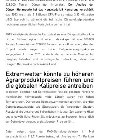
228.000 Tonnen Düngemittel importiert. 
Der Anstieg der 
Düngemittelimporte hat das Handelsdefizit Kameruns verschärft
, 
das 2023 erstmals 2 Billionen CFA-Francs (etwa 3,33 Milliarden 
USD) überschritt, während die heimische Düngemittelproduktion 
noch keine wesentlichen Fortschritte gemacht hat. 
2013 kündigte die deutsche Ferrostaal an, eine Düngemittelfabrik in 
Limbe, Südwestregion, mit einer Jahreskapazität von 600.000 
Tonnen Ammoniak und 700.000 Tonnen Harnstoff zu bauen, aber das 
Projekt wurde wegen zu hoher Erdgasversorgungskosten 
aufgegeben. Im Juni 2023 erklärte der amtierende Minister für 
Bergbau, Industrie und technologische Entwicklung, dass drei 
Düngemittelprojekte noch in Arbeit sind.
Extremwetter könnte zu höheren 
Agrarproduktpreisen führen und 
die globalen Kalipreise antreiben
In diesem Sommer hat Extremwetter fast die gesamte nördliche 
Hemisphäre heimgesucht, viele Länder waren von hohen 
Temperaturen, Dürren und Überschwemmungen betroffen. Wichtige 
Getreideanbaugebiete wie Südostasien, die Vereinigten Staaten, 
Russland, die Ukraine und Indien haben in letzter Zeit extreme Hitze 
und ungewöhnliche Regenfälle erlebt, was zu Bedenken hinsichtlich 
der Getreideversorgung und steigenden Preisen führt.
Daten zeigen, dass der FAO-Getreidepreisindex im Mai 
durchschnittlich 118,7 Punkte betrug, ein Anstieg von 7,1 Punkten 