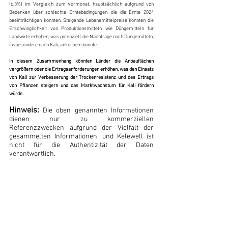
(6,3%) im Vergleich zum Vormonat, hauptsächlich aufgrund von 
Bedenken über schlechte Erntebedingungen, die die Ernte 2024 
beeinträchtigen könnten. Steigende Lebensmittelpreise könnten die 
Erschwinglichkeit von Produktionsmitteln wie Düngemitteln für 
Landwirte erhöhen, was potenziell die Nachfrage nach Düngemitteln, 
insbesondere nach Kali, ankurbeln könnte. 
In diesem Zusammenhang könnten Länder die Anbauflächen 
vergrößern oder die Ertragsanforderungen erhöhen, was den Einsatz 
von Kali zur Verbesserung der Trockenresistenz und des Ertrags 
von Pflanzen steigern und das Marktwachstum für Kali fördern 
würde.
Hinweis:
Die oben genannten Informationen 
dienen nur zu kommerziellen 
Referenzzwecken aufgrund der Vielfalt der 
gesammelten Informationen, und Kelewell ist 
nicht für die Authentizität der Daten 
verantwortlich.