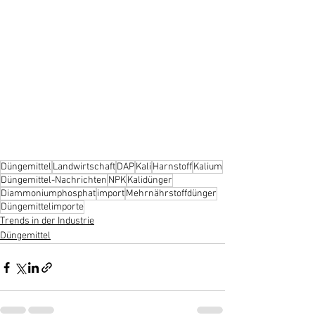
Düngemittel
Landwirtschaft
DAP
Kali
Harnstoff
Kalium
Düngemittel-Nachrichten
NPK
Kalidünger
Diammoniumphosphat
import
Mehrnährstoffdünger
Düngemittelimporte
Trends in der Industrie
Düngemittel