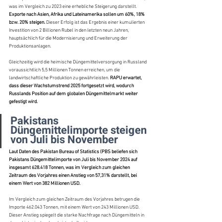
was im Vergleich zu 2023 eine erhebliche Steigerung darstellt. 
Exporte nach Asien, Afrika und Lateinamerika sollen um 60%, 18% 
bzw. 20% steigen.
 Dieser Erfolg ist das Ergebnis einer kumulierten 
Investition von 2 Billionen Rubel in den letzten neun Jahren, 
hauptsächlich für die Modernisierung und Erweiterung der 
Produktionsanlagen.
Gleichzeitig wird die heimische Düngemittelversorgung in Russland 
voraussichtlich 5,5 Millionen Tonnen erreichen, um die 
landwirtschaftliche Produktion zu gewährleisten.
 RAPU erwartet, 
dass dieser Wachstumstrend 2025 fortgesetzt wird, wodurch 
Russlands Position auf dem globalen Düngemittelmarkt weiter 
gefestigt wird.
Pakistans 
Düngemittelimporte steigen 
von Juli bis November
Laut Daten des Pakistan Bureau of Statistics (PBS beliefen sich 
Pakistans Düngemittelimporte von Juli bis November 2024 auf 
insgesamt 628.418 Tonnen, was im Vergleich zum gleichen 
Zeitraum des Vorjahres einen Anstieg von 57,31% darstellt, bei 
einem Wert von 382 Millionen USD.
Im Vergleich zum gleichen Zeitraum des Vorjahres betrugen die 
Importe 462.043 Tonnen, mit einem Wert von 243 Millionen USD. 
Dieser Anstieg spiegelt die starke Nachfrage nach Düngemitteln in 