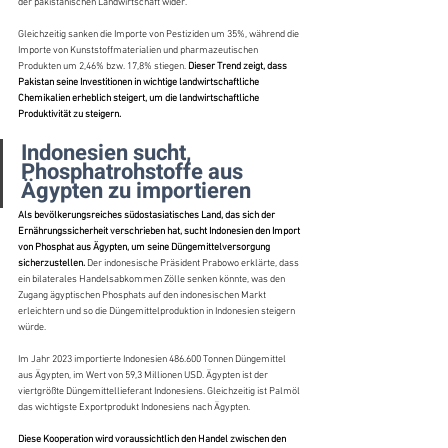
der pakistanischen Landwirtschaft wider.
Gleichzeitig sanken die Importe von Pestiziden um 35%, während die 
Importe von Kunststoffmaterialien und pharmazeutischen 
Produkten um 2,46% bzw. 17,8% stiegen. 
Dieser Trend zeigt, dass 
Pakistan seine Investitionen in wichtige landwirtschaftliche 
Chemikalien erheblich steigert, um die landwirtschaftliche 
Produktivität zu steigern.
Indonesien sucht, 
Phosphatrohstoffe aus 
Ägypten zu importieren
Als bevölkerungsreiches südostasiatisches Land, das sich der 
Ernährungssicherheit verschrieben hat, sucht Indonesien den Import 
von Phosphat aus Ägypten, um seine Düngemittelversorgung 
sicherzustellen. 
Der indonesische Präsident Prabowo erklärte, dass 
ein bilaterales Handelsabkommen Zölle senken könnte, was den 
Zugang ägyptischen Phosphats auf den indonesischen Markt 
erleichtern und so die Düngemittelproduktion in Indonesien steigern 
würde.
Im Jahr 2023 importierte Indonesien 486.600 Tonnen Düngemittel 
aus Ägypten, im Wert von 59,3 Millionen USD. Ägypten ist der 
viertgrößte Düngemittellieferant Indonesiens. Gleichzeitig ist Palmöl 
das wichtigste Exportprodukt Indonesiens nach Ägypten.
Diese Kooperation wird voraussichtlich den Handel zwischen den 