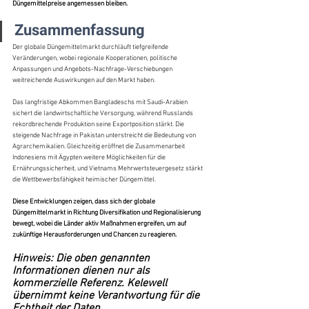
Düngemittelpreise angemessen bleiben.
Zusammenfassung
Der globale Düngemittelmarkt durchläuft tiefgreifende 
Veränderungen, wobei regionale Kooperationen, politische 
Anpassungen und Angebots-Nachfrage-Verschiebungen 
weitreichende Auswirkungen auf den Markt haben.
Das langfristige Abkommen Bangladeschs mit Saudi-Arabien 
sichert die landwirtschaftliche Versorgung, während Russlands 
rekordbrechende Produktion seine Exportposition stärkt. Die 
steigende Nachfrage in Pakistan unterstreicht die Bedeutung von 
Agrarchemikalien. Gleichzeitig eröffnet die Zusammenarbeit 
Indonesiens mit Ägypten weitere Möglichkeiten für die 
Ernährungssicherheit, und Vietnams Mehrwertsteuergesetz stärkt 
die Wettbewerbsfähigkeit heimischer Düngemittel.
Diese Entwicklungen zeigen, dass sich der globale 
Düngemittelmarkt in Richtung Diversifikation und Regionalisierung 
bewegt, wobei die Länder aktiv Maßnahmen ergreifen, um auf 
zukünftige Herausforderungen und Chancen zu reagieren.
Hinweis: Die oben genannten 
Informationen dienen nur als 
kommerzielle Referenz. Kelewell 
übernimmt keine Verantwortung für die 
Echtheit der Daten.