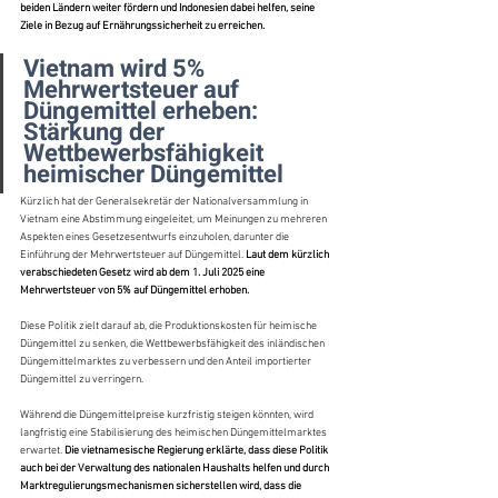
beiden Ländern weiter fördern und Indonesien dabei helfen, seine 
Ziele in Bezug auf Ernährungssicherheit zu erreichen.
Vietnam wird 5% 
Mehrwertsteuer auf 
Düngemittel erheben: 
Stärkung der 
Wettbewerbsfähigkeit 
heimischer Düngemittel
Kürzlich hat der Generalsekretär der Nationalversammlung in 
Vietnam eine Abstimmung eingeleitet, um Meinungen zu mehreren 
Aspekten eines Gesetzesentwurfs einzuholen, darunter die 
Einführung der Mehrwertsteuer auf Düngemittel. 
Laut dem kürzlich 
verabschiedeten Gesetz wird ab dem 1. Juli 2025 eine 
Mehrwertsteuer von 5% auf Düngemittel erhoben.
Diese Politik zielt darauf ab, die Produktionskosten für heimische 
Düngemittel zu senken, die Wettbewerbsfähigkeit des inländischen 
Düngemittelmarktes zu verbessern und den Anteil importierter 
Düngemittel zu verringern.
Während die Düngemittelpreise kurzfristig steigen könnten, wird 
langfristig eine Stabilisierung des heimischen Düngemittelmarktes 
erwartet.
 Die vietnamesische Regierung erklärte, dass diese Politik 
auch bei der Verwaltung des nationalen Haushalts helfen und durch 
Marktregulierungsmechanismen sicherstellen wird, dass die 