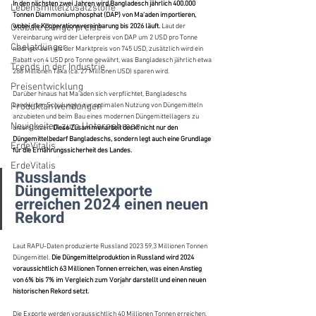
In den nächsten zwei Jahren wird Bangladesch jährlich 400.000 
Lebensmittelzusatzstoffe
Tonnen Diammoniumphosphat (DAP) von Ma'aden importieren, 
Globale Düngerpreise
wobei die Kooperationsvereinbarung bis 2026 läuft. 
Laut der 
Vereinbarung wird der Lieferpreis von DAP um 2 USD pro Tonne 
Chelatdünger
niedriger sein als der Marktpreis von 745 USD, zusätzlich wird ein 
Rabatt von 4 USD pro Tonne gewährt, was Bangladesch jährlich etwa 
Trends in der Industrie
288 Millionen Taka (ca. 27 Millionen USD) sparen wird.
Preisentwicklung
Darüber hinaus hat Ma'aden sich verpflichtet, Bangladeschs 
Produktanwendungen
Landwirten Schulungen zur optimalen Nutzung von Düngemitteln 
anzubieten und beim Bau eines modernen Düngemittellagers zu 
Neuigkeiten zum Unternehmen
unterstützen. 
Diese Zusammenarbeit deckt nicht nur den 
Düngemittelbedarf Bangladeschs, sondern legt auch eine Grundlage 
ErdeVitalis
für die Ernährungssicherheit des Landes.
ErdeVitalis
Russlands 
Düngemittelexporte 
erreichen 2024 einen neuen 
Rekord
Laut RAPU-Daten produzierte Russland 2023 59,3 Millionen Tonnen 
Düngemittel. 
Die Düngemittelproduktion in Russland wird 2024 
voraussichtlich 63 Millionen Tonnen erreichen, was einen Anstieg 
von 6% bis 7% im Vergleich zum Vorjahr darstellt und einen neuen 
historischen Rekord setzt.
Die Exporte werden voraussichtlich 40 Millionen Tonnen erreichen, 