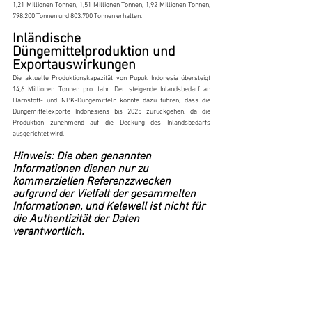
1,21 Millionen Tonnen, 1,51 Millionen Tonnen, 1,92 Millionen Tonnen, 
798.200 Tonnen und 803.700 Tonnen erhalten.
Inländische 
Düngemittelproduktion und 
Exportauswirkungen
Die aktuelle Produktionskapazität von Pupuk Indonesia übersteigt 
14,6 Millionen Tonnen pro Jahr. Der steigende Inlandsbedarf an 
Harnstoff- und NPK-Düngemitteln könnte dazu führen, dass die 
Düngemittelexporte Indonesiens bis 2025 zurückgehen, da die 
Produktion zunehmend auf die Deckung des Inlandsbedarfs 
ausgerichtet wird.
Hinweis: Die oben genannten 
Informationen dienen nur zu 
kommerziellen Referenzzwecken 
aufgrund der Vielfalt der gesammelten 
Informationen, und Kelewell ist nicht für 
die Authentizität der Daten 
verantwortlich.