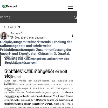
Beitrag
All Posts
Antonia Z
All Posts
29. Okt. 2024
3 Min. Lesezeit
Globale Düngemittelmarkttrends: Erholung des
Fertilizer
Kaliumangebots und schrittweise
Produktionskürzungen, Zusammenfassung der
Battery raw material
Import- und Exportdaten Chinas im 3. Quartal.
Lebenszusatzmittel
Erholung des Kaliumangebots und schrittweise 
Produktionskürzungen.
Industrierohstoff
Internationale Handelsregelungen
Globales Kaliumangebot erholt 
sich
Düngemittel
Durch den Anstieg der Kaliumexporte aus Russland und 
Batterie
Weißrussland nach Asien und Südamerika stabilisiert sich das 
weltweite Kaliumangebot allmählich. Um ein Überangebot zu 
Futtermittel
vermeiden, wurden Produktionskürzungen umgesetzt. 
In diesem 
Jahr wird eine weltweite Kaliumproduktion von 73 Millionen Tonnen 
Kenntnisse
erwartet, wobei Russland 12–13 Millionen Tonnen und Weißrussland 
Nachricht
rund 10 Millionen Tonnen exportieren werden.
 Nach einer Phase 
starker Preisschwankungen haben sich die Kaliumpreise allmählich 