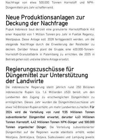
Nachfrage von etwa 500.000 Tonnen Harnstoff und NPK-
Düngemitteln pro Jahr schaffen wird.
Neue Produktionsanlagen zur 
Deckung der Nachfrage
Pupuk Indonesia baut derzeit eine granulierte Harnstofffabrik mit 
einer Kapazität von 1 Million Tonnen pro Jahr in Fakfak Regency, 
Westpapua. Diese Anlage soll 2028 fertiggestellt werden, um die 
steigende Nachfrage durch die Erweiterung der Reisfelder zu 
decken. Darüber hinaus plant die Gruppe, eine 400.000-Tonnen-
Harnstoff-Granulatfabrik in Palembang zu errichten, die 2025 in 
Betrieb gehen soll und eine ältere Anlage ersetzt.
Regierungszuschüsse für 
Düngemittel zur Unterstützung 
der Landwirte
Die indonesische Regierung stellt jährlich rund 250 Billionen 
indonesische Rupien (ca. 1,6 Milliarden USD) bereit, um den 
Landwirten den Zugang zu erschwinglichen Düngemitteln zu 
ermöglichen. Dieses Jahr wurden die Düngemittelzuschüsse um 
etwa 140 Billionen Rupien erhöht, um mehr Landwirten zu helfen. 
Für 
2024 wird die Verteilung von rund 9,55 Millionen Tonnen 
subventionierter Düngemittel erwartet, darunter 4,63 Millionen 
Tonnen Harnstoff, 4,42 Millionen Tonnen NPK-Dünger und 500.000 
Tonnen organischer Dünger. 
Die Verteilung subventionierter 
Düngemittel auf die Regionen wurde ebenfalls erhöht, wobei 
Westjava, Zentraljava, Ostjava, Südsulawesi und Lampung jeweils 