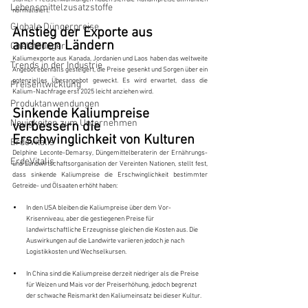
Lebensmittelzusatzstoffe
normalisiert.
Globale Düngerpreise
Anstieg der Exporte aus 
anderen Ländern
Chelatdünger
Kaliumexporte aus Kanada, Jordanien und Laos haben das weltweite 
Trends in der Industrie
Angebot ebenfalls gesteigert, die Preise gesenkt und Sorgen über ein 
potenzielles Überangebot geweckt. Es wird erwartet, dass die 
Preisentwicklung
Kalium-Nachfrage erst 2025 leicht anziehen wird.
Produktanwendungen
Sinkende Kaliumpreise 
Neuigkeiten zum Unternehmen
verbessern die 
Erschwinglichkeit von Kulturen
ErdeVitalis
Delphine Leconte-Demarsy, Düngemittelberaterin der Ernährungs- 
ErdeVitalis
und Landwirtschaftsorganisation der Vereinten Nationen, stellt fest, 
dass sinkende Kaliumpreise die Erschwinglichkeit bestimmter 
Getreide- und Ölsaaten erhöht haben:
In den USA bleiben die Kaliumpreise über dem Vor-
Krisenniveau, aber die gestiegenen Preise für 
landwirtschaftliche Erzeugnisse gleichen die Kosten aus. Die 
Auswirkungen auf die Landwirte variieren jedoch je nach 
Logistikkosten und Wechselkursen.
In China sind die Kaliumpreise derzeit niedriger als die Preise 
für Weizen und Mais vor der Preiserhöhung, jedoch begrenzt 
der schwache Reismarkt den Kaliumeinsatz bei dieser Kultur.