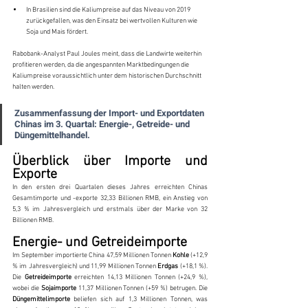
In Brasilien sind die Kaliumpreise auf das Niveau von 2019 
zurückgefallen, was den Einsatz bei wertvollen Kulturen wie 
Soja und Mais fördert.
Rabobank-Analyst Paul Joules meint, dass die Landwirte weiterhin 
profitieren werden, da die angespannten Marktbedingungen die 
Kaliumpreise voraussichtlich unter dem historischen Durchschnitt 
halten werden.
Zusammenfassung der Import- und Exportdaten 
Chinas im 3. Quartal: Energie-, Getreide- und 
Düngemittelhandel.
Überblick über Importe und 
Exporte
In den ersten drei Quartalen dieses Jahres erreichten Chinas 
Gesamtimporte und -exporte 32,33 Billionen RMB, ein Anstieg von 
5,3 % im Jahresvergleich und erstmals über der Marke von 32 
Billionen RMB.
Energie- und Getreideimporte
Im September importierte China 47,59 Millionen Tonnen 
Kohle
 (+12,9 
% im Jahresvergleich) und 11,99 Millionen Tonnen 
Erdgas
 (+18,1 %). 
Die 
Getreideimporte
 erreichten 14,13 Millionen Tonnen (+24,9 %), 
wobei die 
Sojaimporte
 11,37 Millionen Tonnen (+59 %) betrugen. Die 
Düngemittelimporte
 beliefen sich auf 1,3 Millionen Tonnen, was 