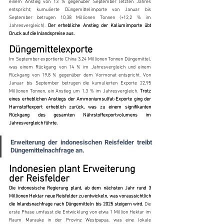
einem Anstieg von 13 % gegenüber September letzten Jahres 
entspricht; kumulierte Düngemittelimporte von Januar bis 
September betrugen 10,38 Millionen Tonnen (+12,2 % im 
Jahresvergleich). 
Der erhebliche Anstieg der Kaliumimporte übt 
Druck auf die Inlandspreise aus.
Düngemittelexporte
Im September exportierte China 3,24 Millionen Tonnen Düngemittel, 
was einem Rückgang von 14 % im Jahresvergleich und einem 
Rückgang von 19,8 % gegenüber dem Vormonat entspricht. Von 
Januar bis September betrugen die kumulierten Exporte 22,95 
Millionen Tonnen, ein Anstieg um 1,3 % im Jahresvergleich. 
Trotz 
eines erheblichen Anstiegs der Ammoniumsulfat-Exporte ging der 
Harnstoffexport erheblich zurück, was zu einem signifikanten 
Rückgang des gesamten Nährstoffexportvolumens im 
Jahresvergleich führte.
Erweiterung der indonesischen Reisfelder treibt 
Düngemittelnachfrage an.
Indonesien plant Erweiterung 
der Reisfelder
Die indonesische Regierung plant, ab dem nächsten Jahr rund 3 
Millionen Hektar neue Reisfelder zu entwickeln, was voraussichtlich 
die Inlandsnachfrage nach Düngemitteln bis 2025 steigern wird. 
Die 
erste Phase umfasst die Entwicklung von etwa 1 Million Hektar im 
Raum Marauke in der Provinz Westpapua, was eine lokale 