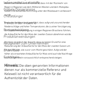
Lebensmittelzusatzstoffe
Rekord aufstellen wird. Er erklärte, dass mit der Rückkehr von 
Regen in Regionen wie dem Mittleren Westen und dem Matopiba-
Globale Düngerpreise
Gebiet in Brasilien die Stimmung unter den Maisbauern verbessert 
wurde.
Chelatdünger
Trends in der Industrie
Analysten hatten zuvor geschätzt, dass aufgrund unzureichender 
Niederschläge und hoher Temperaturen, die zu einer Verzögerung 
Preisentwicklung
der Sojabohnenanpflanzung in einigen Regionen Brasiliens führten, 
die Anbaufläche für den Mais der zweiten Saison abnehmen würde.
Produktanwendungen
Monteiro ist jedoch der Ansicht, dass es keinen Grund für eine 
Neuigkeiten zum Unternehmen
Reduzierung der Anbaufläche für den Mais der zweiten Saison um 
ErdeVitalis
5% bis 10% gibt, wie zuvor vom Markt geschätzt. Aufgrund der 
höher als erwarteten Anbaufläche für Mais wird auch die Nachfrage 
ErdeVitalis
nach Düngemitteln voraussichtlich entsprechend steigen.
Hinweis:
Die oben genannten Informationen 
dienen nur als kommerzielle Referenz und 
Kelewell ist nicht verantwortlich für die 
Authentizität der Daten.