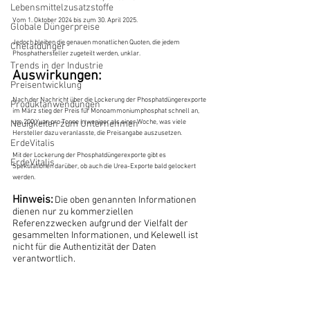
Lebensmittelzusatzstoffe
Vom 1. Oktober 2024 bis zum 30. April 2025.
Globale Düngerpreise
Jedoch bleiben die genauen monatlichen Quoten, die jedem 
Chelatdünger
Phosphathersteller zugeteilt werden, unklar.
Trends in der Industrie
Auswirkungen:
Preisentwicklung
Nach der Nachricht über die Lockerung der Phosphatdüngerexporte 
Produktanwendungen
im März stieg der Preis für Monoammoniumphosphat schnell an, 
um 200 Yuan pro Tonne in weniger als einer Woche, was viele 
Neuigkeiten zum Unternehmen
Hersteller dazu veranlasste, die Preisangabe auszusetzen.
ErdeVitalis
Mit der Lockerung der Phosphatdüngerexporte gibt es 
ErdeVitalis
Spekulationen darüber, ob auch die Urea-Exporte bald gelockert 
werden.
Hinweis:
Die oben genannten Informationen 
dienen nur zu kommerziellen 
Referenzzwecken aufgrund der Vielfalt der 
gesammelten Informationen, und Kelewell ist 
nicht für die Authentizität der Daten 
verantwortlich.