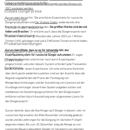
Lebensmittelzusatzstoffe
Tonnen erreicht, während die Exportmengen auf das Niveau von 
2021 ansteigen werden.
Globale Düngerpreise
Guryev wies darauf hin: "Die prioritären Exportziele für russische 
Chelatdünger
Düngerproduzenten sind 
Der Globale Süden
, wobei bereits drei 
Trends in der Industrie
Viertel der Exporte geliefert wurden. 
Die größten Märkte sind derzeit 
Indien und Brasilien.
" Er erklärte auch, dass die Düngerexporte nach 
Preisentwicklung
Brasilien in den ersten 10 Monaten des Jahres 2023 um 1 Million 
Tonnen (16%) gestiegen sind und 6,3 Millionen Tonnen erreicht haben.
Produktanwendungen
Guryev bekräftigte, dass er es für notwendig hält, das 
Neuigkeiten zum Unternehmen
Exportquotensystem für russische Dünger aufzuheben.
 Er sagte: 
ErdeVitalis
"Düngerproduzenten sind immer noch durch Exportquoten 
eingeschränkt, und unter diesem System erfordert jede Transaktion 
ErdeVitalis
den Erhalt einer neuen Exportlizenz. Um eine wirksame Kontrolle 
über die Exporte wiederherzustellen, sind wir der Ansicht, dass die 
Regulierungsbehörden die Praxis der Festlegung von 
Mengenbeschränkungen und der Ausstellung von Lizenzen auf der 
Grundlage einmaliger steuerfreier Quoten aufgeben sollten und 
stattdessen ein Genehmigungsverfahren für den Düngerexport 
einführen sollten (durch Ausstellung einer allgemeinen Lizenz für 
den Düngerexport)."
Guryev betonte, dass die Nachfrage nach Dünger in diesem Jahr im 
russischen Agrarsektor bis Mitte November vollständig gedeckt 
wurde und die Lieferungen für die Düngung im nächsten Frühjahr 
begonnen haben. Bis zum 20. Dezember stieg die Menge an von 
russischen Bauern gekauftem Dünger im Vergleich zum gleichen 