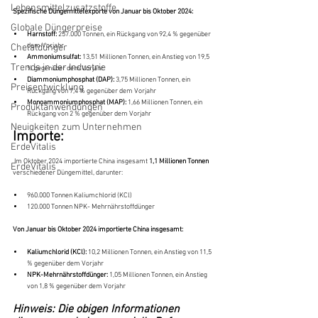
Lebensmittelzusatzstoffe
Spezifische Düngemittelexporte von Januar bis Oktober 2024:
Globale Düngerpreise
Harnstoff:
 257.000 Tonnen, ein Rückgang von 92,4 % gegenüber 
dem Vorjahr
Chelatdünger
Ammoniumsulfat:
 13,51 Millionen Tonnen, ein Anstieg von 19,5 
Trends in der Industrie
% gegenüber dem Vorjahr
Diammoniumphosphat (DAP):
 3,75 Millionen Tonnen, ein 
Preisentwicklung
Rückgang von 7,4 % gegenüber dem Vorjahr
Monoammoniumphosphat (MAP):
 1,66 Millionen Tonnen, ein 
Produktanwendungen
Rückgang von 2 % gegenüber dem Vorjahr
Neuigkeiten zum Unternehmen
Importe:
ErdeVitalis
 Im Oktober 2024 importierte China insgesamt 
1,1 Millionen Tonnen
ErdeVitalis
verschiedener Düngemittel, darunter:
960.000 Tonnen Kaliumchlorid (KCl)
120.000 Tonnen NPK- Mehrnährstoffdünger
Von Januar bis Oktober 2024 importierte China insgesamt:
Kaliumchlorid (KCl):
 10,2 Millionen Tonnen, ein Anstieg von 11,5 
% gegenüber dem Vorjahr
NPK-Mehrnährstoffdünger:
 1,05 Millionen Tonnen, ein Anstieg 
von 1,8 % gegenüber dem Vorjahr
Hinweis: Die obigen Informationen 