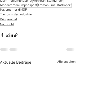
Diammoniumphosphat
Mehrnährstoffdünger
Monoammoniumphosphat
Ammoniumsulfat
Import
Kaliumchlorid
MOP
Trends in der Industrie
Düngemittel
Nachricht
Alle ansehen
Aktuelle Beiträge