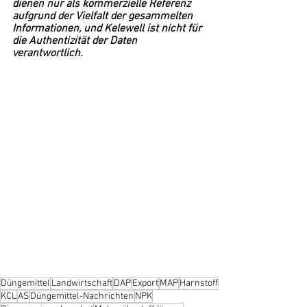
dienen nur als kommerzielle Referenz 
aufgrund der Vielfalt der gesammelten 
Informationen, und Kelewell ist nicht für 
die Authentizität der Daten 
verantwortlich.
Düngemittel
Landwirtschaft
DAP
Export
MAP
Harnstoff
KCL
AS
Düngemittel-Nachrichten
NPK