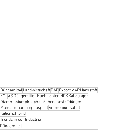
Düngemittel
Landwirtschaft
DAP
Export
MAP
Harnstoff
KCL
AS
Düngemittel-Nachrichten
NPK
Kalidünger
Diammoniumphosphat
Mehrnährstoffdünger
Monoammoniumphosphat
Ammoniumsulfat
Kaliumchlorid
Trends in der Industrie
Düngemittel