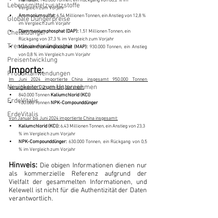
Harnstoff:
 140.000 Tonnen, ein Rückgang von 86,2 % im 
Lebensmittelzusatzstoffe
Vergleich zum Vorjahr
Ammoniumsulfat:
 6,54 Millionen Tonnen, ein Anstieg von 12,8 % 
Globale Düngerpreise
im Vergleich zum Vorjahr
Diammoniumphosphat (DAP):
 1,51 Millionen Tonnen, ein 
Chelatdünger
Rückgang von 37,3 % im Vergleich zum Vorjahr
Trends in der Industrie
Monoammoniumphosphat (MAP):
 930.000 Tonnen, ein Anstieg 
von 0,8 % im Vergleich zum Vorjahr
Preisentwicklung
Importe:
Produktanwendungen
Im Juni 2024 importierte China insgesamt 950.000 Tonnen 
Neuigkeiten zum Unternehmen
verschiedener Düngemittel, darunter:
840.000 Tonnen 
Kaliumchlorid (KCl)
ErdeVitalis
100.000 Tonnen
 NPK-Compounddünger
ErdeVitalis
Von Januar bis Juni 2024 importierte China insgesamt:
Kaliumchlorid (KCl):
 6,43 Millionen Tonnen, ein Anstieg von 23,3 
% im Vergleich zum Vorjahr
NPK-Compounddünger:
 630.000 Tonnen, ein Rückgang von 0,5 
% im Vergleich zum Vorjahr
Hinweis: 
Die obigen Informationen dienen nur 
als kommerzielle Referenz aufgrund der 
Vielfalt der gesammelten Informationen, und 
Kelewell ist nicht für die Authentizität der Daten 
verantwortlich.