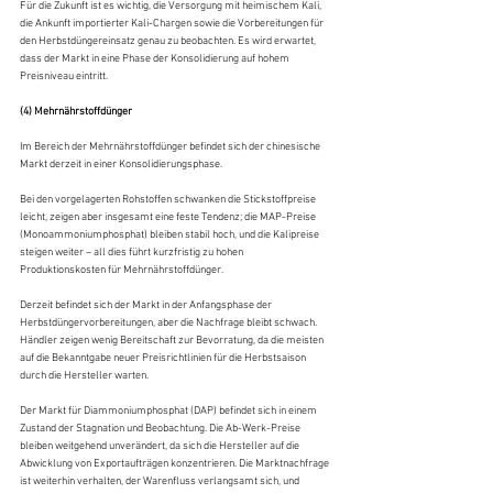
Für die Zukunft ist es wichtig, die Versorgung mit heimischem Kali, 
die Ankunft importierter Kali-Chargen sowie die Vorbereitungen für 
den Herbstdüngereinsatz genau zu beobachten. Es wird erwartet, 
dass der Markt in eine Phase der Konsolidierung auf hohem 
Preisniveau eintritt.
(4) Mehrnährstoffdünger 
Im Bereich der Mehrnährstoffdünger befindet sich der chinesische 
Markt derzeit in einer Konsolidierungsphase.
Bei den vorgelagerten Rohstoffen schwanken die Stickstoffpreise 
leicht, zeigen aber insgesamt eine feste Tendenz; die MAP-Preise 
(Monoammoniumphosphat) bleiben stabil hoch, und die Kalipreise 
steigen weiter – all dies führt kurzfristig zu hohen 
Produktionskosten für Mehrnährstoffdünger.
Derzeit befindet sich der Markt in der Anfangsphase der 
Herbstdüngervorbereitungen, aber die Nachfrage bleibt schwach. 
Händler zeigen wenig Bereitschaft zur Bevorratung, da die meisten 
auf die Bekanntgabe neuer Preisrichtlinien für die Herbstsaison 
durch die Hersteller warten.
Der Markt für Diammoniumphosphat (DAP) befindet sich in einem 
Zustand der Stagnation und Beobachtung. Die Ab-Werk-Preise 
bleiben weitgehend unverändert, da sich die Hersteller auf die 
Abwicklung von Exportaufträgen konzentrieren. Die Marktnachfrage 
ist weiterhin verhalten, der Warenfluss verlangsamt sich, und 