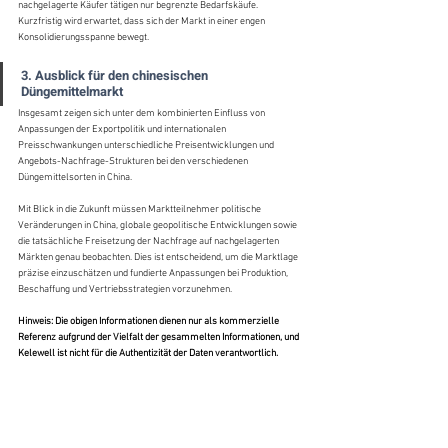
nachgelagerte Käufer tätigen nur begrenzte Bedarfskäufe. 
Kurzfristig wird erwartet, dass sich der Markt in einer engen 
Konsolidierungsspanne bewegt.
3. Ausblick für den chinesischen 
Düngemittelmarkt
Insgesamt zeigen sich unter dem kombinierten Einfluss von 
Anpassungen der Exportpolitik und internationalen 
Preisschwankungen unterschiedliche Preisentwicklungen und 
Angebots-Nachfrage-Strukturen bei den verschiedenen 
Düngemittelsorten in China.
Mit Blick in die Zukunft müssen Marktteilnehmer politische 
Veränderungen in China, globale geopolitische Entwicklungen sowie 
die tatsächliche Freisetzung der Nachfrage auf nachgelagerten 
Märkten genau beobachten. Dies ist entscheidend, um die Marktlage 
präzise einzuschätzen und fundierte Anpassungen bei Produktion, 
Beschaffung und Vertriebsstrategien vorzunehmen.
Hinweis: Die obigen Informationen dienen nur als kommerzielle 
Referenz aufgrund der Vielfalt der gesammelten Informationen, und 
Kelewell ist nicht für die Authentizität der Daten verantwortlich.