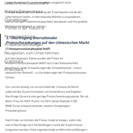
Lebensmittelzusatzstoffe
zweite Runde von Exportkontingenten eingeführt wird.
Globale Düngerpreise
Eine gut abgestimmte Anpassung der Exportquoten würde den 
Unternehmen helfen, in internationale Märkte zu expandieren, 
Chelatdünger
überschüssige Produktionskapazitäten abzubauen und ihre globale 
Wettbewerbsfähigkeit zu stärken.
Trends in der Industrie
Preisentwicklung
2. Übertragung internationaler 
Preisschwankungen auf den chinesischen Markt
Produktanwendungen
(1) Monoammoniumphosphat (MAP)
Neuigkeiten zum Unternehmen
Auf internationaler Ebene wurden die Preise für 
ErdeVitalis
Monoammoniumphosphat (MAP) durch den Nahostkonflikt 
beeinflusst, wobei Schwankungen der Schwefelpreise – einem 
ErdeVitalis
wesentlichen Rohstoff – zu Veränderungen der Produktionskosten 
führten.
Von Juni bis Anfang Juli verzeichnete der chinesische Markt 
aufgrund des Zusammenspiels von Kostendruck und Angebot-
Nachfrage-Dynamik eine geringe Preisschwankungsspanne. Der ab 
Werk-Preis für MAP-Pulver mit 55 % Gehalt blieb bei 3.350 
RMB/Tonne, entsprechend der staatlich festgelegten 
Preisobergrenze.
Nach Ende Juli könnten die Preise moderat steigen, sofern die 
starre Nachfrage nach Herbstdüngern sowie der Exportimpuls 
freigesetzt werden. Hohe Lagerbestände an Mehrnährstoffdüngern 