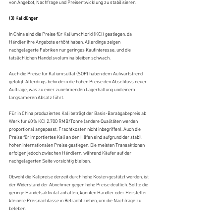
von Angebot, Nachfrage und Preisentwicklung zu stabilisieren.
(3) Kalidünger
In China sind die Preise für Kaliumchlorid (KCl) gestiegen, da 
Händler ihre Angebote erhöht haben. Allerdings zeigen 
nachgelagerte Fabriken nur geringes Kaufinteresse, und die 
tatsächlichen Handelsvolumina bleiben schwach.
Auch die Preise für Kaliumsulfat (SOP) haben dem Aufwärtstrend 
gefolgt. Allerdings behindern die hohen Preise den Abschluss neuer 
Aufträge, was zu einer zunehmenden Lagerhaltung und einem 
langsameren Absatz führt.
Für in China produziertes Kali beträgt der Basis-Barabgabepreis ab 
Werk für 60 % KCl 2.700 RMB/Tonne (andere Qualitäten werden 
proportional angepasst, Frachtkosten nicht inbegriffen). Auch die 
Preise für importiertes Kali an den Häfen sind aufgrund der stabil 
hohen internationalen Preise gestiegen. Die meisten Transaktionen 
erfolgen jedoch zwischen Händlern, während Käufer auf der 
nachgelagerten Seite vorsichtig bleiben.
Obwohl die Kalipreise derzeit durch hohe Kosten gestützt werden, ist 
der Widerstand der Abnehmer gegen hohe Preise deutlich. Sollte die 
geringe Handelsaktivität anhalten, könnten Händler oder Hersteller 
kleinere Preisnachlässe in Betracht ziehen, um die Nachfrage zu 
beleben.