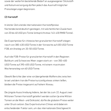
sowie der weiterhin bestehende Bedarf an ausgewogener Stickstoff- 
und Kaliumversorgung dürften jedoch das Ausmaß möglicher 
Preissteigerungen begrenzen.
(2) Harnstoff
In letzter Zeit sind die internationalen Harnstoffpreise 
flächendeckend deutlich gestiegen, mit wöchentlichen Zuwächsen 
von 20 bis 60 USD pro Tonne (entspricht etwa 143–430 RMB/Tonne).
Die Exportpreise für chinesischen granulierten Harnstoff stiegen 
rasch von 380–430 USD/Tonne in der Vorwoche auf 450 USD/Tonne 
FOB, ein Anstieg um 20–50 USD/Tonne.
Auch die FOB-Preise für granulierten Harnstoff in den Regionen 
Baltikum und Schwarzes Meer zogen stark an – von 350–400 
USD/Tonne auf 390–455 USD/Tonne, mit einem maximalen 
Wochenanstieg von 60 USD/Tonne.
Obwohl Berichte über eine vorübergehende Waffenruhe zwischen 
Israel und dem Iran die Preise kurzzeitig etwas sinken ließen, 
bleiben die Preise insgesamt auf hohem Niveau.
Die jüngste Ausschreibung Indiens, bei der bis zum 22. August zwei 
Millionen Tonnen Harnstoff geliefert werden sollen (je eine Million 
Tonnen an die West- und Ostküste), dürfte die globalen Preise weiter 
unter Druck setzen. Das Exportvolumen Chinas wird dabei ein 
entscheidender Faktor sein, um das internationale Gleichgewicht 