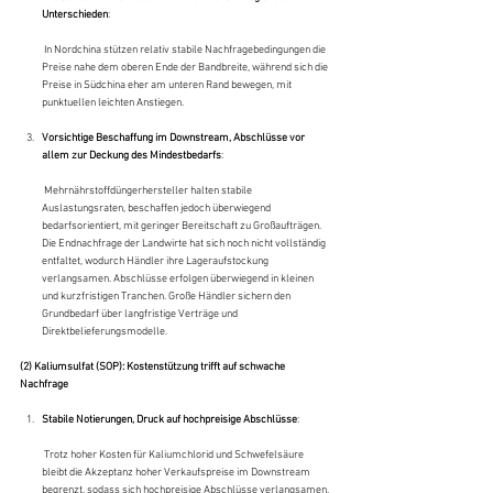
Unterschieden
:
 In Nordchina stützen relativ stabile Nachfragebedingungen die 
Preise nahe dem oberen Ende der Bandbreite, während sich die 
Preise in Südchina eher am unteren Rand bewegen, mit 
punktuellen leichten Anstiegen.
Vorsichtige Beschaffung im Downstream, Abschlüsse vor 
allem zur Deckung des Mindestbedarfs
:
 Mehrnährstoffdüngerhersteller halten stabile 
Auslastungsraten, beschaffen jedoch überwiegend 
bedarfsorientiert, mit geringer Bereitschaft zu Großaufträgen. 
Die Endnachfrage der Landwirte hat sich noch nicht vollständig 
entfaltet, wodurch Händler ihre Lageraufstockung 
verlangsamen. Abschlüsse erfolgen überwiegend in kleinen 
und kurzfristigen Tranchen. Große Händler sichern den 
Grundbedarf über langfristige Verträge und 
Direktbelieferungsmodelle.
(2) Kaliumsulfat (SOP): Kostenstützung trifft auf schwache 
Nachfrage
Stabile Notierungen, Druck auf hochpreisige Abschlüsse
:
 Trotz hoher Kosten für Kaliumchlorid und Schwefelsäure 
bleibt die Akzeptanz hoher Verkaufspreise im Downstream 
begrenzt, sodass sich hochpreisige Abschlüsse verlangsamen.