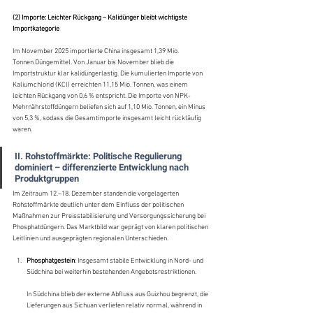
(2) Importe: Leichter Rückgang – Kalidünger bleibt wichtigste 
Importkategorie
Im November 2025 importierte China insgesamt 1,39 Mio. 
Tonnen Düngemittel. Von Januar bis November blieb die 
Importstruktur klar kalidüngerlastig. Die kumulierten Importe von 
Kaliumchlorid (KCl) erreichten 11,15 Mio. Tonnen, was einem 
leichten Rückgang von 0,6 % entspricht. Die Importe von NPK-
Mehrnährstoffdüngern beliefen sich auf 1,10 Mio. Tonnen, ein Minus 
von 5,3 %, sodass die Gesamtimporte insgesamt leicht rückläufig 
waren.
II. Rohstoffmärkte: Politische Regulierung 
dominiert – differenzierte Entwicklung nach 
Produktgruppen
Im Zeitraum 12.–18. Dezember standen die vorgelagerten 
Rohstoffmärkte deutlich unter dem Einfluss der politischen 
Maßnahmen zur Preisstabilisierung und Versorgungssicherung bei 
Phosphatdüngern. Das Marktbild war geprägt von klaren politischen 
Leitlinien und ausgeprägten regionalen Unterschieden.
Phosphatgestein
: Insgesamt stabile Entwicklung in Nord- und 
Südchina bei weiterhin bestehenden Angebotsrestriktionen.
In Südchina blieb der externe Abfluss aus Guizhou begrenzt, die 
Lieferungen aus Sichuan verliefen relativ normal, während in 