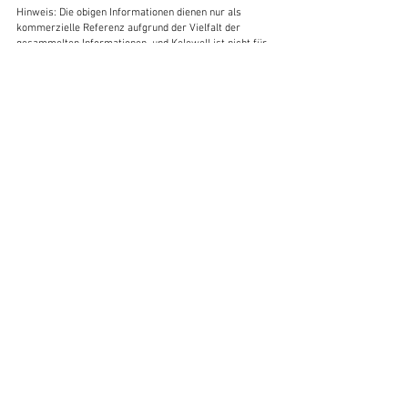
Hinweis: Die obigen Informationen dienen nur als 
kommerzielle Referenz aufgrund der Vielfalt der 
gesammelten Informationen, und Kelewell ist nicht für 
die Authentizität der Daten verantwortlich.
Landwirtschaft
DAP
Export
Kali
Fertilizer
Kalium
KCL
Import
Düngemittel