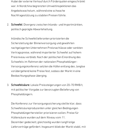
Hubei der externe Verkauf durch Förderquoten eingeschränkt 
war. In Nordchina begrenzten Umweltinspektionen das 
Angebotswachstum, während eine schwache 
Nachfragestützung zu stabilen Preisen führte.
Schwefel
: Divergenz zwischen Inlands- und Importmärkten, 
politisch geprägte Abwartehaltung.
Inländische Schwefellieferanten priorisierten die 
Sicherstellung der Binnenversorgung und gewährten 
nachgelagerten Unternehmen Preisnachlässe oder senkten 
Vertragspreise, während importierter Schwefel auf hohem 
Preisniveau verblieb. Nach der politischen Einordnung des 
Schwefels im Rahmen der nationalen Phosphatdünger-
Versorgungskonferenz setzten die Häfen entlang des Jangtse 
vorübergehend keine Preise fest, sodass der Markt in eine 
Beobachtungsphase überging.
Schwefelsäure
: Lokale Preissteigerungen von 20–70 RMB/t, 
mit politischer Vorgabe zur bevorzugten Belieferung von 
Phosphatdüngern.
Die Konferenz zur Versorgungssicherung stellte klar, dass 
Schwefelsäureproduzenten unter gleichen Bedingungen 
Phosphatdüngerhersteller priorisieren sollen. Preise für 
Hüttensäure wurden auf dem Niveau vom 11. 
Dezember gedeckelt, gleichzeitig wurden langfristige 
Lieferverträge gefördert. Insgesamt blieb der Markt stabil, mit 