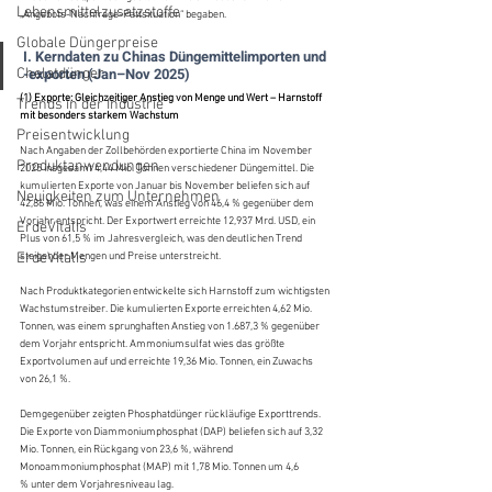
Lebensmittelzusatzstoffe
„Angebots-Nachfrage-Pattsituation“ begaben.
Globale Düngerpreise
I. Kerndaten zu Chinas Düngemittelimporten und 
-exporten (Jan–Nov 2025)
Chelatdünger
(1) Exporte: Gleichzeitiger Anstieg von Menge und Wert – Harnstoff 
Trends in der Industrie
mit besonders starkem Wachstum
Preisentwicklung
Nach Angaben der Zollbehörden exportierte China im November 
Produktanwendungen
2025 insgesamt 4,44 Mio. Tonnen verschiedener Düngemittel. Die 
kumulierten Exporte von Januar bis November beliefen sich auf 
Neuigkeiten zum Unternehmen
42,86 Mio. Tonnen, was einem Anstieg von 46,4 % gegenüber dem 
Vorjahr entspricht. Der Exportwert erreichte 12,937 Mrd. USD, ein 
ErdeVitalis
Plus von 61,5 % im Jahresvergleich, was den deutlichen Trend 
ErdeVitalis
steigender Mengen und Preise unterstreicht.
Nach Produktkategorien entwickelte sich Harnstoff zum wichtigsten 
Wachstumstreiber. Die kumulierten Exporte erreichten 4,62 Mio. 
Tonnen, was einem sprunghaften Anstieg von 1.687,3 % gegenüber 
dem Vorjahr entspricht. Ammoniumsulfat wies das größte 
Exportvolumen auf und erreichte 19,36 Mio. Tonnen, ein Zuwachs 
von 26,1 %.
Demgegenüber zeigten Phosphatdünger rückläufige Exporttrends. 
Die Exporte von Diammoniumphosphat (DAP) beliefen sich auf 3,32 
Mio. Tonnen, ein Rückgang von 23,6 %, während 
Monoammoniumphosphat (MAP) mit 1,78 Mio. Tonnen um 4,6 
% unter dem Vorjahresniveau lag.