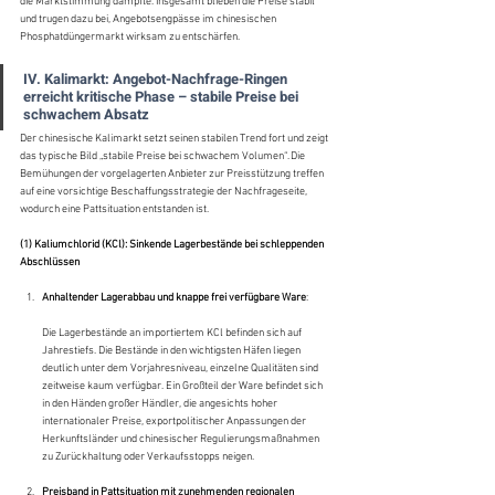
die Marktstimmung dämpfte. Insgesamt blieben die Preise stabil 
und trugen dazu bei, Angebotsengpässe im chinesischen 
Phosphatdüngermarkt wirksam zu entschärfen.
IV. Kalimarkt: Angebot-Nachfrage-Ringen 
erreicht kritische Phase – stabile Preise bei 
schwachem Absatz
Der chinesische Kalimarkt setzt seinen stabilen Trend fort und zeigt 
das typische Bild „stabile Preise bei schwachem Volumen“. Die 
Bemühungen der vorgelagerten Anbieter zur Preisstützung treffen 
auf eine vorsichtige Beschaffungsstrategie der Nachfrageseite, 
wodurch eine Pattsituation entstanden ist.
(1) Kaliumchlorid (KCl): Sinkende Lagerbestände bei schleppenden 
Abschlüssen
Anhaltender Lagerabbau und knappe frei verfügbare Ware
:
Die Lagerbestände an importiertem KCl befinden sich auf 
Jahrestiefs. Die Bestände in den wichtigsten Häfen liegen 
deutlich unter dem Vorjahresniveau, einzelne Qualitäten sind 
zeitweise kaum verfügbar. Ein Großteil der Ware befindet sich 
in den Händen großer Händler, die angesichts hoher 
internationaler Preise, exportpolitischer Anpassungen der 
Herkunftsländer und chinesischer Regulierungsmaßnahmen 
zu Zurückhaltung oder Verkaufsstopps neigen.
Preisband in Pattsituation mit zunehmenden regionalen 