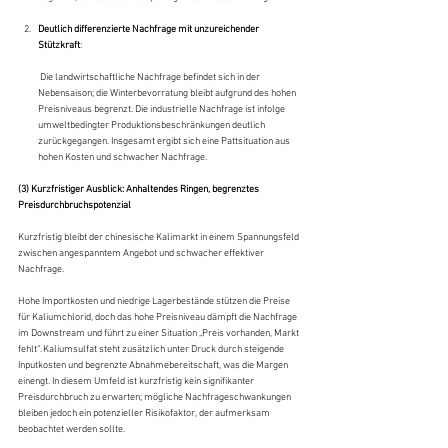
Deutlich differenzierte Nachfrage mit unzureichender 
Stützkraft
:
 Die landwirtschaftliche Nachfrage befindet sich in der 
Nebensaison; die Winterbevorratung bleibt aufgrund des hohen 
Preisniveaus begrenzt. Die industrielle Nachfrage ist infolge 
umweltbedingter Produktionsbeschränkungen deutlich 
zurückgegangen. Insgesamt ergibt sich eine Pattsituation aus 
hohen Kosten und schwacher Nachfrage.
(3) Kurzfristiger Ausblick: Anhaltendes Ringen, begrenztes 
Preisdurchbruchspotenzial
Kurzfristig bleibt der chinesische Kalimarkt in einem Spannungsfeld 
zwischen angespanntem Angebot und schwacher effektiver 
Nachfrage. 
Hohe Importkosten und niedrige Lagerbestände stützen die Preise 
für Kaliumchlorid, doch das hohe Preisniveau dämpft die Nachfrage 
im Downstream und führt zu einer Situation „Preis vorhanden, Markt 
fehlt“. Kaliumsulfat steht zusätzlich unter Druck durch steigende 
Inputkosten und begrenzte Abnahmebereitschaft, was die Margen 
einengt. In diesem Umfeld ist kurzfristig kein signifikanter 
Preisdurchbruch zu erwarten; mögliche Nachfrageschwankungen 
bleiben jedoch ein potenzieller Risikofaktor, der aufmerksam 
beobachtet werden sollte.