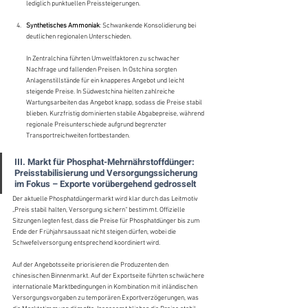
lediglich punktuellen Preissteigerungen.
Synthetisches Ammoniak
: Schwankende Konsolidierung bei 
deutlichen regionalen Unterschieden.
In Zentralchina führten Umweltfaktoren zu schwacher 
Nachfrage und fallenden Preisen. In Ostchina sorgten 
Anlagenstillstände für ein knapperes Angebot und leicht 
steigende Preise. In Südwestchina hielten zahlreiche 
Wartungsarbeiten das Angebot knapp, sodass die Preise stabil 
blieben. Kurzfristig dominierten stabile Abgabepreise, während 
regionale Preisunterschiede aufgrund begrenzter 
Transportreichweiten fortbestanden.
III. Markt für Phosphat-Mehrnährstoffdünger: 
Preisstabilisierung und Versorgungssicherung 
im Fokus – Exporte vorübergehend gedrosselt
Der aktuelle Phosphatdüngermarkt wird klar durch das Leitmotiv 
„Preis stabil halten, Versorgung sichern“ bestimmt. Offizielle 
Sitzungen legten fest, dass die Preise für Phosphatdünger bis zum 
Ende der Frühjahrsaussaat nicht steigen dürfen, wobei die 
Schwefelversorgung entsprechend koordiniert wird.
Auf der Angebotsseite priorisieren die Produzenten den 
chinesischen Binnenmarkt. Auf der Exportseite führten schwächere 
internationale Marktbedingungen in Kombination mit inländischen 
Versorgungsvorgaben zu temporären Exportverzögerungen, was 