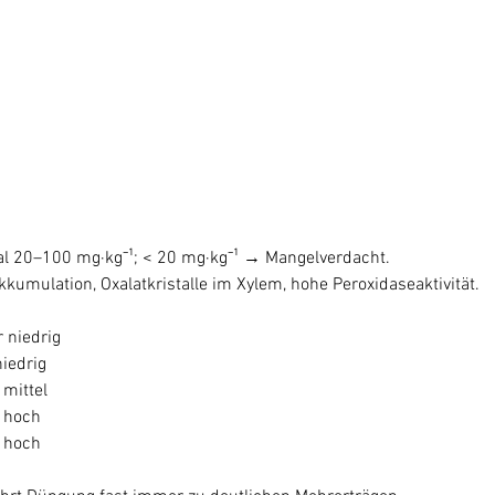
al 20–100 mg·kg⁻¹; < 20 mg·kg⁻¹ → Mangelverdacht.
akkumulation, Oxalatkristalle im Xylem, hohe Peroxidaseaktivität.
 niedrig
iedrig
mittel
 hoch
 hoch