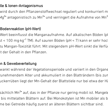
lle & Ionen-Antagonismus
Mg²⁺ antagonistisch zu Mn²⁺ und verringert die Aufnahme von Mn²
Bodenreaktion (pH-Wert)
st < 100 mg·kg⁻¹ TM). Auf sauren Böden (pH < 7) kann er sehr hoch
u Mangan-Toxizität führt. Mit steigendem pH-Wert sinkt die Verfü
 der Gehalt in den Pflanzen.
en & Gewebeverteilung
zunehmendem Alter und akkumuliert in den Blatträndern (bis zu
Zuckerrüben liegt der Mn-Gehalt der Blattstiele nur bei etwa der Hä
chlich Mn²⁺ auf, das in der Pflanze nur gering mobil ist. Mange
 bis mittelalten Blättern auf. Bei Monokotylen ist Mn mobiler als be
bei Getreide häufig zuerst an älteren Blättern sichtbar sind.