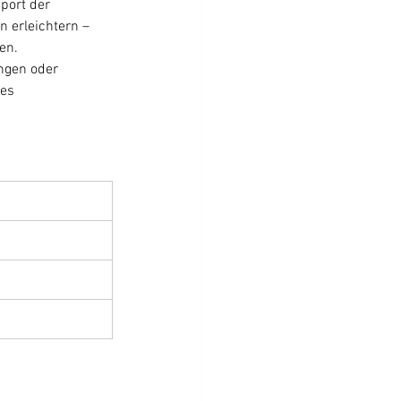
port der 
n erleichtern – 
en.
ngen oder 
es 