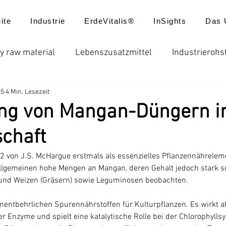
ite
Industrie
ErdeVitalis®
InSights
Das 
y raw material
Lebenszusatzmittel
Industrierohs
25
4 Min. Lesezeit
ungen
Düngemittel
Batterie
Futtermittel
g von Mangan-Düngern in
chaft
usatzstoffe
Globale Düngerpreise
Chelatdünger
von J.S. McHargue erstmals als essenzielles Pflanzennährelement
Allgemeinen hohe Mengen an Mangan, deren Gehalt jedoch stark s
reisentwicklung
Produktanwendungen
Neuigkei
is und Weizen (Gräsern) sowie Leguminosen beobachten.
entbehrlichen Spurennährstoffen für Kulturpflanzen. Es wirkt al
er Enzyme und spielt eine katalytische Rolle bei der Chlorophyllsy