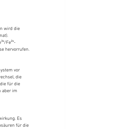
n wird die 
at). 
³⁺/Fe²⁺-
e hervorrufen.
system vor 
echsel, die 
ie für die 
 aber im 
irkung. Es 
säuren für die 