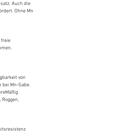
satz. Auch die 
ördert. Ohne Mn 
freie 
ehmen. 
gbarkeit von 
e bei Mn-Gabe.
ereMäßig 
, Roggen, 
itsresistenz 