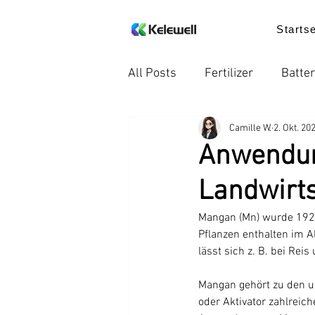
Startse
All Posts
Fertilizer
Batter
Camille W.
2. Okt. 20
Internationale Handelsregel
Anwendun
Landwirts
Nachricht
Lebensmittelz
Mangan (Mn) wurde 1922 
Pflanzen enthalten im 
Trends in der Industrie
P
lässt sich z. B. bei Re
Mangan gehört zu den un
ErdeVitalis
ErdeVitalis
oder Aktivator zahlreich