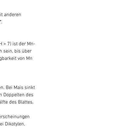
⁺.
 sein, bis über 
gbarkeit von Mn 
m Doppelten des 
lfte des Blattes.
lerscheinungen 
i Dikotylen, 