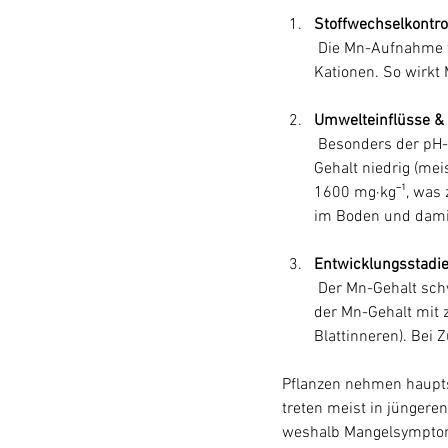
Stoffwechselkontro
 Die Mn-Aufnahme wird durch den Pflanzenstoffwechsel reguliert und konkurriert mit anderen 
Kationen. So wirkt 
Umwelteinflüsse & 
 Besonders der pH-Wert beeinflusst die Manganaufnahme. Auf alkalischen Böden (pH > 7) ist der Mn-
Gehalt niedrig (mei
1600 mg·kg⁻¹, was z
im Boden und damit
Entwicklungsstadi
 Der Mn-Gehalt schwankt während der Vegetationsperiode und variiert in den Organen. Bei Mais sinkt 
der Mn-Gehalt mit 
Blattinneren). Bei 
Pflanzen nehmen hauptsä
treten meist in jüngeren
weshalb Mangelsymptome 