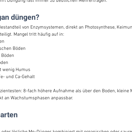
rt Düngung fast immer zu deutlichen Mehrerträgen.
an düngen?
Bestandteil von Enzymsystemen, direkt an Photosynthese, Keimun
ligt. Mangel tritt häufig auf in:
en
lischen Böden
n Böden
öden
it wenig Humus
e- und Ca-Gehalt
fizientesten: 8-fach höhere Aufnahme als über den Boden, kleine
kt an Wachstumsphasen anpassbar.
arten