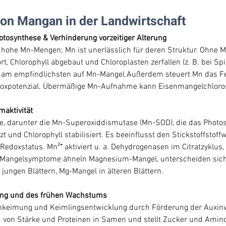
on Mangan in der Landwirtschaft
hotosynthese & Verhinderung vorzeitiger Alterung
 hohe Mn-Mengen; Mn ist unerlässlich für deren Struktur. Ohne M
, Chlorophyll abgebaut und Chloroplasten zerfallen (z. B. bei Spin
n am empfindlichsten auf Mn-Mangel.Außerdem steuert Mn das Fe
doxpotenzial. Übermäßige Mn-Aufnahme kann Eisenmangelchloros
maktivität
me, darunter die Mn-Superoxiddismutase (Mn-SOD), die das Photo
t und Chlorophyll stabilisiert. Es beeinflusst den Stickstoffstoffw
doxstatus. Mn²⁺ aktiviert u. a. Dehydrogenasen im Citratzyklus, d
.Mangelsymptome ähneln Magnesium-Mangel, unterscheiden sich
jungen Blättern, Mg-Mangel in älteren Blättern.
ung und des frühen Wachstums
nkeimung und Keimlingsentwicklung durch Förderung der Auxinw
 von Stärke und Proteinen in Samen und stellt Zucker und Amino