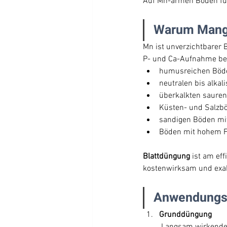
Auf Mn-armen Böden füh
Warum Mang
Mn ist unverzichtbarer 
P- und Ca-Aufnahme betei
humusreichen Böd
neutralen bis alka
überkalkten saure
Küsten- und Salzb
sandigen Böden m
Böden mit hohem F
Blattdüngung
 ist am ef
kostenwirksam und exa
Anwendungs
Grunddüngung