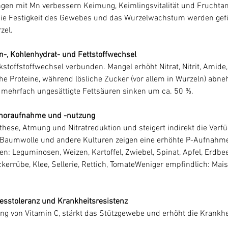
ngen mit Mn verbessern Keimung, Keimlingsvitalität und Fruchtan
 die Festigkeit des Gewebes und das Wurzelwachstum werden gef
zel.
in-, Kohlenhydrat- und Fettstoffwechsel
stoffstoffwechsel verbunden. Mangel erhöht Nitrat, Nitrit, Amide, 
e Proteine, während lösliche Zucker (vor allem in Wurzeln) abn
 mehrfach ungesättigte Fettsäuren sinken um ca. 50 %.
phoraufnahme und -nutzung
hese, Atmung und Nitratreduktion und steigert indirekt die Verfü
Baumwolle und andere Kulturen zeigen eine erhöhte P-Aufnahm
n: Leguminosen, Weizen, Kartoffel, Zwiebel, Spinat, Apfel, Erdbe
kerrübe, Klee, Sellerie, Rettich, TomateWeniger empfindlich: Mais
esstoleranz und Krankheitsresistenz
ung von Vitamin C, stärkt das Stützgewebe und erhöht die Krankhe