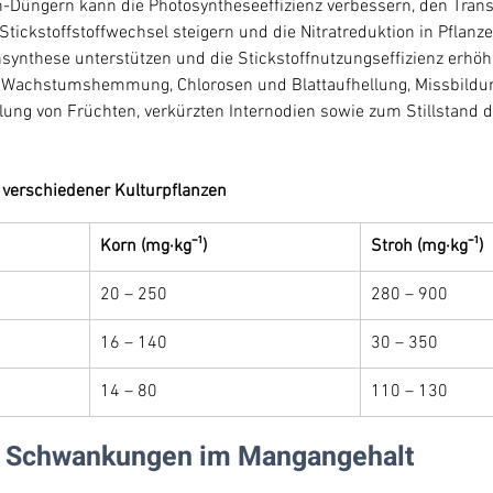
üngern kann die Photosyntheseeffizienz verbessern, den Trans
Stickstoffstoffwechsel steigern und die Nitratreduktion in Pflanze
insynthese unterstützen und die Stickstoffnutzungseffizienz erhöh
 Wachstumshemmung, Chlorosen und Blattaufhellung, Missbildu
lung von Früchten, verkürzten Internodien sowie zum Stillstand d
 verschiedener Kulturpflanzen
Korn (mg·kg⁻¹)
Stroh (mg·kg⁻¹)
20 – 250
280 – 900
16 – 140
30 – 350
14 – 80
110 – 130
r Schwankungen im Mangangehalt